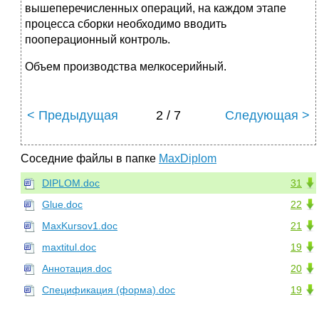
вышеперечисленных операций, на каждом этапе
процесса сборки необходимо вводить
пооперационный контроль.
Объем производства мелкосерийный.
< Предыдущая
2 / 7
Следующая >
Соседние файлы в папке
MaxDiplom
DIPLOM.doc
31
Glue.doc
22
MaxKursov1.doc
21
maxtitul.doc
19
Аннотация.doc
20
Спецификация (форма).doc
19