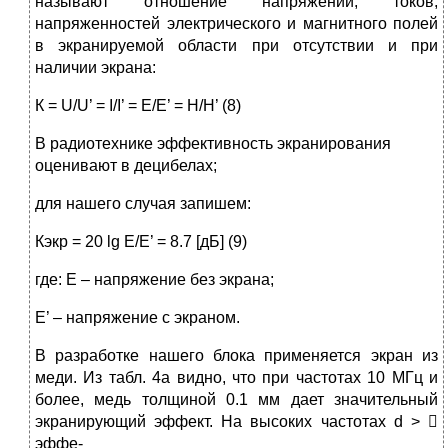
называют отношение напряжений, токов,
напряженностей электрического и магнитного полей
в экранируемой области при отсутствии и при
наличии экрана:
К = U/U’ = I/I’ = E/E’ = H/H’ (8)
В радиотехнике эффективность экранирования
оценивают в децибелах;
для нашего случая запишем:
Кэкр = 20 lg E/E’ = 8.7 [дБ] (9)
где: Е – напряжение без экрана;
E’ – напряжение с экраном.
В разработке нашего блока применяется экран из
меди. Из табл. 4а видно, что при частотах 10 МГц и
более, медь толщиной 0.1 мм дает значительный
экранирующий эффект. На высоких частотах d > 
эффе-