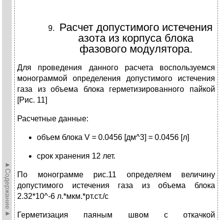
Расчет допустимого истечения
азота из корпуса блока
фазового модулятора.
Для проведения данного расчета воспользуемся
монограммой определения допустимого истечения
газа из объема блока герметизированного пайкой
[Рис. 11]
Расчетные данные:
объем блока V = 0.0456 [дм^3] = 0.0456 [л]
срок хранения 12 лет.
►Содержание►
По монограмме рис.11 определяем величину
допустимого истечения газа из объема блока
2.32*10^-6 л.*мкм.*рт.ст./с
Герметизация паяным швом с откачкой