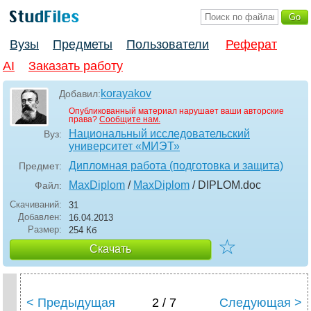
Вузы
Предметы
Пользователи
Реферат
AI
Заказать работу
korayakov
Добавил:
Опубликованный материал нарушает ваши авторские
права?
Сообщите нам.
Национальный исследовательский
Вуз:
университет «МИЭТ»
Дипломная работа (подготовка и защита)
Предмет:
MaxDiplom
/
MaxDiplom
/ DIPLOM
.doc
Файл:
Скачиваний:
31
Добавлен:
16.04.2013
Размер:
254 Кб
☆
Скачать
< Предыдущая
2 / 7
Следующая >