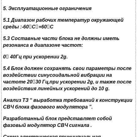
5.
Эксплуатационные ограничения
5.1
Диапазон рабочих температур окружающей
среды
:-60

C

+60

C
5.3 C
оставные части блока не должны иметь
резонанса в диапазоне частот
:
0

40
Гц при ускорении 2
g.
5.4
Блок должен сохранять свои параметры после
воздействии синусоидальной вибрации на
частоте 20

30 Гц
,
при ускорении 2
g,
и также после
воздействия линейных ускорений до 10
g.
Анализ ТЗ “
выработка требований к конструкции
СВЧ блока фазового модулятора
”.
Разработанный блок представляет собой
фазовый модулятор СВЧ сигнала
.
C
хема электрическая принципиальная