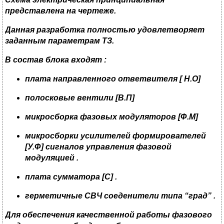
представлена на чертеже
.
Данная разработка полностью удовлетворяет
заданным параметрам ТЗ
.
В состав блока входят
:
плата направленного ответвителя
[
Н
.
О
]
полосковые вентили [
В
.
П
]
микросборка фазовых модуляторов
[
Ф
.М]
микросборки усилителей формирователей
[
У
.Ф] сигналов управления фазовой
модуляцией .
плата сумматора
[
С
] .
герметичные СВЧ соеденители типа
“
град
” .
Для обеспечения качественной работы фазового