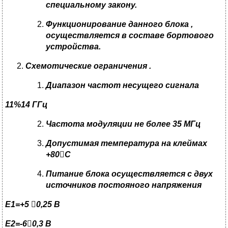
специальному закону
.
Функционирование
данного блока ,
осуществляется в составе бортового
устройства
.
Схемотические ограничения .
Диапазон частот несущего сигнала
11%14 ГГц
Частота модуляции не более 35 МГц
Допустимая температура на клеймах
+80

С
Питание блока осуществляется с двух
источников постояного напряжения
Е1=+5

0
,25
В
Е2=-6

0
,3
В