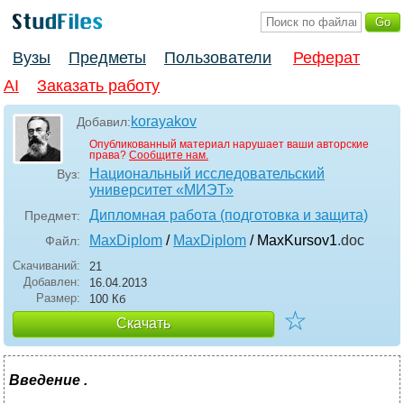
Вузы
Предметы
Пользователи
Реферат
AI
Заказать работу
korayakov
Добавил:
Опубликованный материал нарушает ваши авторские
права?
Сообщите нам.
Национальный исследовательский
Вуз:
университет «МИЭТ»
Дипломная работа (подготовка и защита)
Предмет:
MaxDiplom
/
MaxDiplom
/ MaxKursov1
.doc
Файл:
Скачиваний:
21
Добавлен:
16.04.2013
Размер:
100 Кб
☆
Скачать
Введение
.