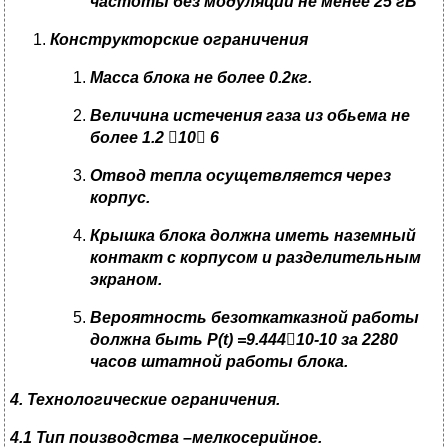
частоты без модуляции не менее 25 гБ
Конструкторские ограничения
Масса блока не более 0
.2
кг
.
Величина истечения газа из обьема не
более 1
.2

10

6
Отвод тепла осущетвляется через
корпус
.
Крышка блока должна иметь наземный
контакт с корпусом и разделительным
экраном
.
Вероятность безоткатказной работы
должна быть Р(
t) =
9
.444

10-10
за 2280
часов штатной работы блока
.
4.
Технологические ограничения
.
4.1
Тип поизводства –мелкосерийное
.