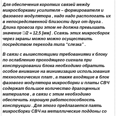
Для обеспечения коротких связей между
микросборками усилителя – формирователя и
фазового модулятора , надо надо распологать их
в непосредственной близости друг от друга .
Длина провоза при этом не должна превышать
значение

/2 = 12
,5
[мм]
. Ссвязь этих микросборок
через экраны можно можно осуществить
посредством перехода типа
“
слезка
” .
В связи с вышестоящими требованиями к блоку
по ослаблению проходящего сигнала при
конструировании блока необходимо обратить
особое внимание на минимизацию использования
технологических плат , а также входящие в блок
фазового модулятора микросборки и платы СВЧ
содержат большое количество драгоценных
материалов , в связи с этим необходимо
обеспечить хорошую работоспособность
конструкции . Для этого предлагается паять
микросборки СВЧ на металлические поддоны со