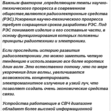
Важным фактором
,
определяющем темпы научно-
технического прогресса в современном
обществе
,
являются радиоэлектронные средства
(РЭС)
.
Ускорения научно-технического прогресса
требует сокращения сроков разработки РЭС
.
Под
РЭС понимают изделие и его составные части
,
в
основу функционирования которых положены
принципы радиотехники и электроники
.
E
сли проследить историю развития
радиоэлектроники
,то можно заметить четкую
тенденцию к использованию все более коротких
длин волн .
Это естественно потому
,
что по мере
укорочения длин волны
,
увеличивается
возможность концентрировать
электромагнитное излучение в узкий луч
,
что
позволяет создать очень экономические средства
связи
.
Устройства работающие в СВЧ диапазоне
обладают более высокой информационной