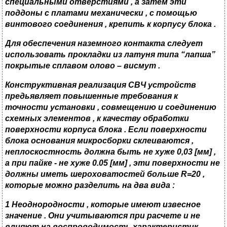
специальными отверстиями , а затем эти
поддоны с платами механически , с помощью
винтового соединения , крепить к корпусу блока .
Для обеспечения наземного контакта следует
использовать прокладки из латуня типа “лапша”
покрытые сплавом олово – висмут .
Конструктивная реализация СВЧ устройств
предьявляет повышенные требования к
точности установки , совмещению и соединению
схемных элементов , к качеству обработки
поверхности корпуса блока . Если поверхности
блока основания микросборки склеиваются ,
неплоскостность должна быть не хуже 0,03
[
мм
] ,
а при пайке - не хуже 0.05 [
мм
] , эти поверхности не
должны иметь шероховатостей больше R=20 ,
которые можно разделить на два вида
:
1
Неоднородности , которые имеют извесное
значение . Они учитываются при расчете и не
влияют на воспроводимость характеристик