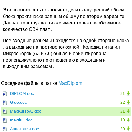
Эта возможность позволяет сделать внутренний обьем
блока практически равным обьему во втором варианте .
Данная конструкция также имеет только необходимое
количество СВЧ плат .
Все входные разьемы находятся на одной стороне блока
, а выходные на противоположной . Колодка питания
микросборок (А3 и А6) общая и ориентирована
перпендикулярно по отношению к входящим и
выходящим разьемам .
Соседние файлы в папке
MaxDiplom
DIPLOM.doc
31
Glue.doc
22
MaxKursov1.doc
21
maxtitul.doc
19
Аннотация.doc
20