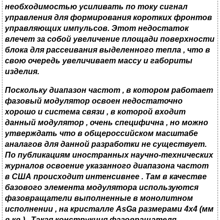
необходимостью усиливать по току сигнал
управления для формирования коротких фронтов
управляющих импульсов. Этот недостаток
влечет за собой увеличение площади поверхности
блока для рассеивания выделенного тепла
,
что в
свою очередь увеличивает массу и габориты
изделия.
Поскольку диапазон частот
,
в котором работает
фазовый модулятор освоен недостаточно
хорошо и система связи
,
в которой входит
данный модулятор
,
очень специфична
,
но можно
утверждать что в общероссийском масштабе
аналагов для данной разработки не существует.
По публикациям иностранных научно-технических
журналов освоение указанного диапазона частот
в США происходит интенсивнее . Там в качестве
базового элемента модулятора используются
фазовращатели выполненные в монолитном
исполнении
, на кристалле A
s
Ga
размерами 4
x4
(мм
в кв.) . Такая конструкция фазовращателя