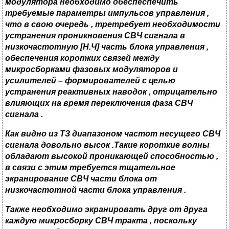
модулятора необходимо обеспеспечить
требуемые параметры импульсов управления
,
что в свою очередь
,
третребует необходимости
устранения проникновения СВЧ сигнала в
низкочастотную
[Н.
Ч
]
часть блока управления
,
обеспечения коротких связей между
микросборками фазовых модуляторов и
усилителей – формирователей с целью
устранения реактивных наводок
,
отрицательно
влияющих на время переключения фаза СВЧ
сигнала
.
Как видно из ТЗ диапазоном частот несущего СВЧ
сигнала довольно высок
.
Такие короткие волны
обладают высокой проникающей способностью
,
в связи с этим требуется тщательное
экранирование СВЧ части блока от
низкочастотной части блока управления
.
Также необходимо экранировать друг от друга
каждую микросборку СВЧ
тракта
,
поскольку