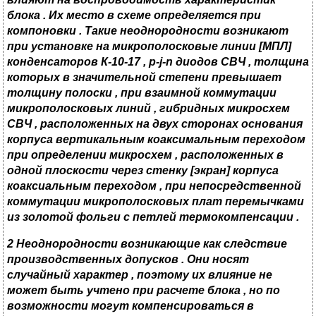
блока . Их место в схеме определяется при
компоновки . Такие неоднородности возникают
при установке на микрополосковые линии
[
МПЛ
]
конденсаторов К-10-17
,
p-j-n
диодов СВЧ , толщина
которых в значительной степени превышает
толщину полоски , при взаимной коммутации
микрополосковых линий , гибридных микросхем
СВЧ , расположенных на двух сторонах основания
корпуса вертикальным коаксимальным переходом
при определении микросхем , расположенных в
одной плоскости через стенку
[
экран
] корпуса
коаксиальным переходом , при непосредственной
коммутации микрополосковых плат перемычками
из золотой фольги с петлей термокомпенсации .
2 Неоднородности возникающие как следствие
производственных допусков . Они носят
случайный характер , поэтому их влияние не
может быть учтено при расчете блока , но по
возможности могут компенсироваться в