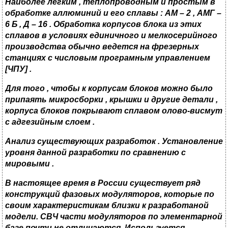
Наиболее легким , теплопроводным и простым в
обработке аллюминий и его сплавы :
АМ – 2 , АМГ –
6 Б , Д – 16 . Обработка корпусов блока из этих
сплавов в условиях единичного и мелкосерийного
производства обычно ведется на фрезерных
станциях с числовым програмным управлением
[
ЧПУ
]
.
Для того , чтобы к корпусам блоков можно было
припаять микросборки , крышки и другие детали ,
корпуса блоков покрывают сплавом олово-висмут
с адгезийным слоем .
Анализ существующих разработок . Установление
уровня данной разработки по сравнению с
мировыми .
В настоящее время в России существует ряд
конструкций фазовых модуляторов
,
которые по
своим характеристикам близки к разработаной
модели. СВЧ части модуляторов по элементарной
базе почти не отличаются. Используется