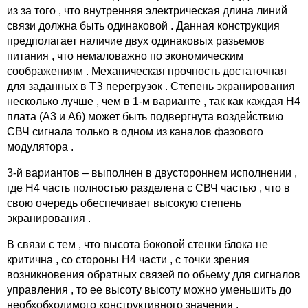
из за того , что внутренняя электрическая длина линий
связи должна быть одинаковой . Данная конструкция
предполагает наличие двух одинаковых разьемов
питания , что немаловажно по экономическим
соображениям . Механическая прочность достаточная
для заданных в ТЗ перегрузок . Степень экранирования
несколько лучше , чем в 1-м варианте , так как каждая Н4
плата (А3 и А6) может быть подвергнута воздействию
СВЧ сигнала только в одном из каналов фазового
модулятора .
3-й вариантов – выполнен в двустороннем исполнении ,
где Н4 часть полностью разделена с СВЧ частью , что в
свою очередь обеспечивает высокую степень
экранирования .
В связи с тем , что высота боковой стенки блока не
критична , со стороны Н4 части , с точки зрения
возникновения обратных связей по обьему для сигналов
управления , то ее высоту высоту можно уменьшить до
необхобходимого конструктивного значения .