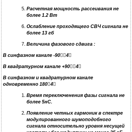
Расчетная мощность рассеивания не
более 1
.2
Вт
Ослабление проходящего СВЧ сигнала не
более 13 гб
Величина фазового сдвига
:
В синфазном канале -90

4

В квадратурном канале +90

4

В синфазном и квадратурном канале
одновременно 180

4

Время переключенения фазы сигнала не
более 5нС
.
Появление четных гармоник в спектре
модулированного шумоподобного
сигнала относительно уровня несущей