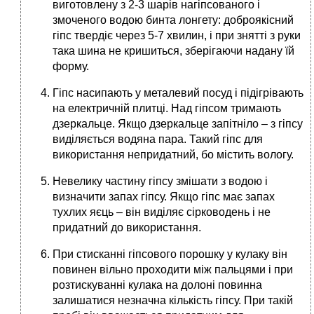
виготовлену з 2-3 шарів нагіпсованого і
змоченого водою бинта лонгету: доброякісний
гіпс твердіє через 5-7 хвилин, і при знятті з руки
така шина не кришиться, зберігаючи надану їй
форму.
Гіпс насипають у металевий посуд і підігрівають
на електричній плитці. Над гіпсом тримають
дзеркальце. Якщо дзеркальце запітніло – з гіпсу
виділяється водяна пара. Такий гіпс для
використання непридатний, бо містить вологу.
Невелику частину гіпсу змішати з водою і
визначити запах гіпсу. Якщо гіпс має запах
тухлих яєць – він виділяє сірководень і не
придатний до використання.
При стисканні гіпсового порошку у кулаку він
повинен вільно проходити між пальцями і при
розтискуванні кулака на долоні повинна
залишатися незначна кількість гіпсу. При такій