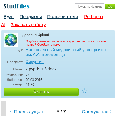
Вузы
Предметы
Пользователи
Реферат
AI
Заказать работу
Upload
Добавил:
Опубликованный материал нарушает ваши авторские
права?
Сообщите нам.
Национальный медицинский университет
Вуз:
им. А.А. Богомольца
Хирургия
Предмет:
хірургія т 3
.docx
Файл:
Скачиваний:
27
Добавлен:
20.03.2015
Размер:
44 Кб
☆
Скачать
< Предыдущая
5 / 7
Следующая >