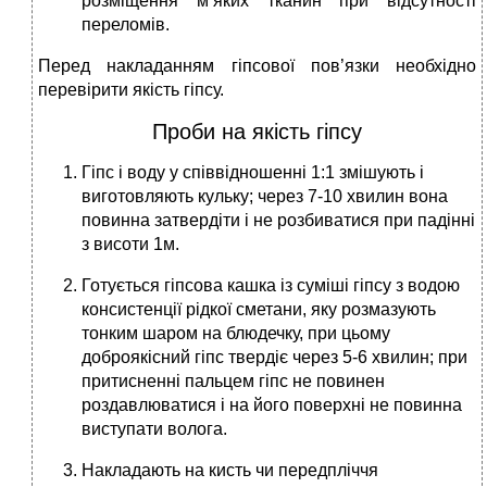
розміщення м’яких тканин при відсутності
переломів.
Перед накладанням гіпсової пов’язки необхідно
перевірити якість гіпсу.
Проби на якість гіпсу
Гіпс і воду у співвідношенні 1:1 змішують і
виготовляють кульку; через 7-10 хвилин вона
повинна затвердіти і не розбиватися при падінні
з висоти 1м.
Готується гіпсова кашка із суміші гіпсу з водою
консистенції рідкої сметани, яку розмазують
тонким шаром на блюдечку, при цьому
доброякісний гіпс твердіє через 5-6 хвилин; при
притисненні пальцем гіпс не повинен
роздавлюватися і на його поверхні не повинна
виступати волога.
Накладають на кисть чи передпліччя