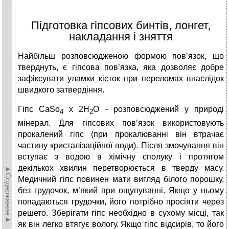
Підготовка гіпсових бинтів, лонгет,
накладання і зняття
Найбільш розповсюдженою формою пов’язок, що
тверднуть, є гіпсова пов’язка, яка дозволяє добре
зафіксувати уламки кісток при переломах внаслідок
швидкого затвердіння.
Гіпс СаSo
x 2H
O - розповсюджений у природі
4
2
мінерал. Для гіпсових пов’язок використовують
прокалений гіпс (при прокалюванні він втрачає
частину кристалізаційної води). Після змочування він
вступає з водою в хімічну сполуку і протягом
декількох хвилин перетворюється в тверду масу.
►Содержание►
Медичний гіпс повинен мати вигляд білого порошку,
без грудочок, м’який при ощупуванні. Якщо у ньому
попадаються грудочки, його потрібно просіяти через
решето. Зберігати гіпс необхідно в сухому місці, так
як він легко втягує вологу. Якщо гіпс відсирів, то його