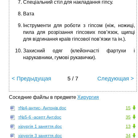
Спеціальний стіл для накладання гіпсу.
Вата
Інструменти для роботи з гіпсом (ніж, ножиці,
пила для розрізання гіпсових пов’язок, щипці
для відгинання країв гіпсової пов’язки та ін.).
Захисний одяг (клейончасті фартухи і
нарукавники, гумові рукавички).
< Предыдущая
5 / 7
Следующая >
Соседние файлы в предмете
Хирургия
т№4-антис- Антонів.doc
15
т№5-6 -асепт Ант.doc
35
хірургія 1 заняття.doc
13
хірургія 3 заняття.doc
34