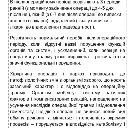
В післяопераційному періоді розрізнюють 3 періоди:
ранній (з моменту закінчення операції до 4-5 дня
після неї), пізній (з 6-7 дня після операції до виписки
хворого із лікарні), віддалений (з часу виписки з
лікарні до відновлення працездатності).
Розрізняють нормальний перебіг післяопераційного
періоду, коли відсутні важкі порушення функцій
органів та систем, і ускладнений, коли реакція на
оперативну травму різко виражена і розвиваються
значні функціональні порушення.
Хірургічна операція і наркоз призводять до
патофізіологічних змін в організмі хворого, що носять
загальний характер і є відповіддю на операційну
травму. Організм мобілізує систему захисних
факторів і компенсаторних реакцій, направлених на
усунення наслідків операційної травми і відновлення
гомеостазу. Під дією операції не виникає новий вид
обміну речовин, а міняється інтенсивність окремих
процесів – порушується відповідність катаболізму і