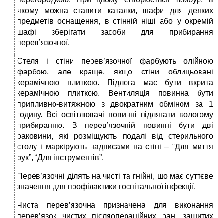
якому можна ставити каталки, шафи для деяких
предметів оснащення, в стінній ніші або у окремій
шафі зберігати засоби для прибирання
перев’язочної.
Стеля і стіни перев’язочної фарбують олійною
фарбою, але краще, якщо стіни облицьовані
керамічною плиткою. Підлога має бути вкрита
керамічною плиткою. Вентиляція повинна бути
припливно-витяжною з двократним обміном за 1
годину. Всі освітлювачі повинні підлягати вологому
прибиранню. В перев’язочній повинні бути дві
раковини, які розміщують подалі від стерильного
столу і маркірують надписами на стіні – “Для миття
рук”, “Для інструментів”.
Перев’язочні ділять на чисті та гнійні, що має суттєве
значення для профілактики госпітальної інфекції.
Чиста перев’язочна призначена для виконання
перев’язок чистих післяопераційних ран, зашитих