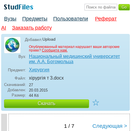
Вузы
Предметы
Пользователи
Реферат
AI
Заказать работу
Upload
Добавил:
Опубликованный материал нарушает ваши авторские
права?
Сообщите нам.
Национальный медицинский университет
Вуз:
им. А.А. Богомольца
Хирургия
Предмет:
хірургія т 3
.docx
Файл:
Скачиваний:
27
Добавлен:
20.03.2015
Размер:
44 Кб
☆
Скачать
1 / 7
Следующая >