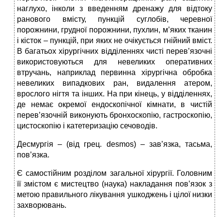
наглухо, інколи з введенням дренажу для відтоку
ранового вмісту, пункцій суглобів, черевної
порожнини, грудної порожнини, пухлин, м’яких тканин
і кісток – пункцій, при яких не очікується гнійний вміст.
В багатьох хірургічних відділеннях чисті перев’язочні
використовуються для невеликих оперативних
втручань, наприклад первинна хірургічна обробка
невеликих випадкових ран, видалення атером,
врослого нігтя та інших. На при кінець, у відділеннях,
де немає окремої ендоскопічної кімнати, в чистій
перев’язочній виконують бронхоскопію, гастроскопію,
цистоскопію і катетеризацію сечоводів.
Десмургія – (від грец. desmos) – зав’язка, тасьма,
пов’язка.
Є самостійним розділом загальної хірургії. Головним
її змістом є мистецтво (наука) накладання пов’язок з
метою правильного лікування ушкоджень і цілої низки
захворювань.