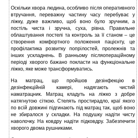
Оскільки хвора людина, особливо після оперативного
втручання, переважну частину часу перебуває у
ліжку, дуже важливо, щоб воно було зручним, а
постіль чиста і зручна, суха, рівна. Правильне
облаштування постелі та контроль за її станом – це
створення комфортного положення пацієнту, це
профілактика розвитку попрілостей, пролежнів та
інших ускладнень. В ранньому післяопераційному
періоді хворого бажано покласти на функціональне
ліжко, яке може трансформуватись.
На матрац, що пройшов дезінфекцію в
дезінфекційній камері, надягають чистий
наматрацник. Матрац кладуть на ліжко з добре
натягнутою сіткою. Стелять простирадло, краї якого
по всій довжині підгинають під матрац так, щоб воно
не збиралося у складки. На подушку надіти чисту
наволочку. На ковдру надіти підковдру. Забезпечити
хворого двома рушниками.