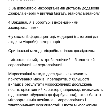
3.За допомогою мікроорганізмів дістають додаткові
джерела енергії у вигляді біогазу, етанолу, метанолу
4.Вакцинація в боротьбі з інфекційними
захворюваннями
+ у екології, фармацевтиці, медицині (патогенні для
людини мікроби), ветеринарії
Оригінальні методи мікробіологічних досліджень:
- мікроскопічний; - мікробіологічний; - біологічний; -
серологічний; - алергологічний
Мікроскопічні методи досліджень включають
приготування мазків і препаратів. У більшості
випадків результати мікроскопічних досліджень
носять орієнтовний характер (наприклад, визначають
відношення збудників до фарбування), так як багато
мікроорганізмів позбавлені морфологічних і
тинкторіальних особливостей. Проте мікроскопією