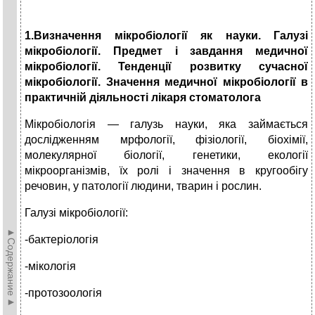
1.Визначення мікробіології як науки.
Галузі
мікробіології.
Предмет і завдання медичної
мікробіології. Тенденції розвитку сучасної
мікробіології. Значення медичної мікробіології в
практичній діяльності лікаря стоматолога
Мікробіологія — галузь науки, яка займається
дослідженням мрфології, фізіології, біохімії,
молекулярної біології, генетики, екології
мікроорганізмів, їх ролі і значення в кругообігу
речовин, у патології людини, тварин і рослин.
Галузі мікробіології:
►Содержание►
-бактеріологія
-мікологія
-протозоологія