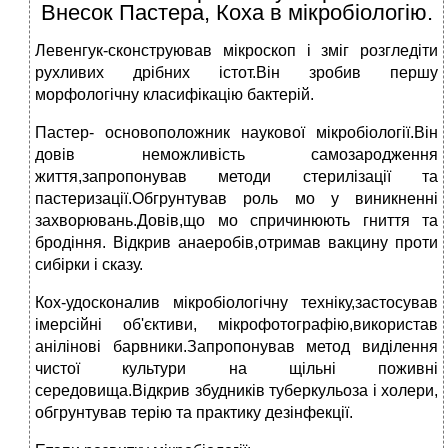
Внесок Пастера, Коха в мікробіологію.
Левенгук-сконструював мікроскоп і зміг розгледіти
рухливих дрібних істот.Він зробив першу
морфологічну класифікацію бактерій.
Пастер- основоположник наукової мікробіології.Він
довів неможливість самозародження
життя,запропонував методи стерилізації та
пастеризації.Обгрунтував роль мо у виникненні
захворювань.Довів,що мо спричинюють гниття та
бродіння. Відкрив анаеробів,отримав вакцину проти
сибірки і сказу.
Кох-удосконалив мікробіологічну техніку,застосував
імерсійні об'єктиви, мікрофотографію,використав
анілінові барвники.Запропонував метод виділення
чистої культури на щільні поживні
середовища.Відкрив збудників туберкульоза і холери,
обгрунтував терію та практику дезінфекції.