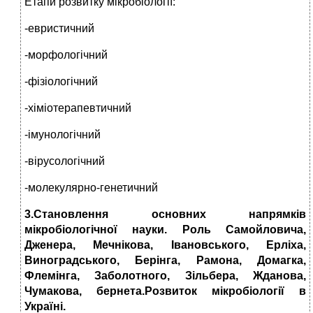
Етапи розвитку мікробіології:
-евристичний
-морфологічний
-фізіологічний
-хіміотерапевтичний
-імунологічний
-вірусологічний
-молекулярно-генетичний
3.Становлення основних напрямків
мікробіологічної науки. Роль Самойловича,
Дженера, Мечнікова, Івановського, Ерліха,
Виноградського, Берінга, Рамона, Домагка,
Флемінга, Заболотного, Зільбера, Жданова,
Чумакова, бернета.Розвиток мікробіології в
Україні.