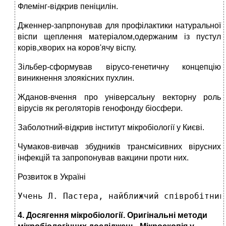
Флемінг-відкрив пеніцилін.
Дженнер-запрпонував для профілактики натуральної
віспи щеплення матеріалом,одержаним із пустул
корів,хворих на коров'ячу віспу.
Зільбер-сформував вірусо-генетичну концепцію
виникнення злоякісних пухлин.
Жданов-вчення про універсальну векторну роль
вірусів як реголяторів генофонду біосфери.
Заболотний-відкрив інститут мікробіології у Києві.
Чумаков-вивчав збудників трансмісивних вірусних
інфекцій та запропонував вакцини проти них.
Розвиток в Україні
Учень Л. Пастера, найближчий співробітник
4.
Досягення мікробіології. Оригінальні методи