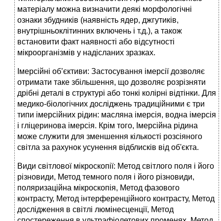
матеріалу можна визначити деякі морфологічні
ознаки збудників (наявність ядер, джгутиків,
внутрішньоклітинних включень і т.д.), а також
встановити факт наявності або відсутності
мікроорганізмів у надісланих зразках.
Імерсійні об’єктиви: Застосування імерсії дозволяє
отримати таке збільшення, що дозволяє розрізняти
дрібні деталі в структурі або тонкі колірні відтінки. Для
медико-біологічних досліджень традиційними є три
типи імерсійних рідин: масляна імерсія, водна імерсія
і гліцеринова імерсія. Крім того, Імерсійна рідина
може служити для зменшення кількості розсіяного
світла за рахунок усунення відблисків від об'єкта.
Види світлової мікроскопії: Метод світлого поля і його
різновиди, Метод темного поля і його різновиди,
поляризаційна мікроскопія, Метод фазового
контрасту, Метод інтерференційного контрасту, Метод
дослідження в світлі люмінесценції, Метод
спостереження в ультрафіолетових променях, Метод