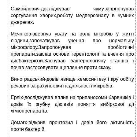
Самойлович-досліджував чуму,запрпонував
сортування хворих,роботу медперсоналу в чумних
джерелах.
Мечніков-звернув увагу на роль мікробів у житті
людини,започаткував учення про нормальну
мікрофлору.Запропонував пробіотичні
препарати,заклав основи герентології та вчення про
дисбактеріози.Заснував бактеріологічну станцію і
почав застосовувати щеплення проти сказу.
Виноградський-довів явище хемосинтезу і кругообігу
речовин за рахунок життєдіяльності мікробів.
Ерліх-досліджував вплив на трипаносоми барвників і
довів їх згубну дію,ввів поняття вибіркової дії
хіміопрепаратів.
Домагк-відкрив пронтозил і довів його активність
проти бактерій.