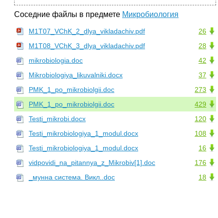
Соседние файлы в предмете
Микробиология
M1T07_VChK_2_dlya_vikladachiv.pdf
26
M1T08_VChK_3_dlya_vikladachiv.pdf
28
mikrobiologia.doc
42
Mikrobiologiya_likuvalniki.docx
37
PMK_1_po_mikrobiolgii.doc
273
PMK_1_po_mikrobiolgii.doc
429
Testi_mikrobi.docx
120
Testi_mikrobiologiya_1_modul.docx
108
Testi_mikrobiologiya_1_modul.docx
16
vidpovidi_na_pitannya_z_Mikrobiv[1].doc
176
_мунна система. Викл..doc
18