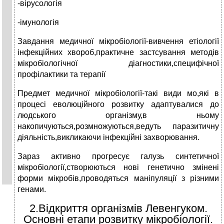
-вірусологія
-імунологія
Завдання медичної мікробіології-вивчення етіології
інфекційних хвороб,практичне застсування методів
мікробіологічної діагностики,специфічної
профілактики та терапії
Предмет медичної мікробіології-такі види мо,які в
процесі еволюційного розвитку адаптувалися до
людського організму,в ньому
накопичуються,розмножуються,ведуть паразитичну
діяльність,викликаючи інфекційні захворювання.
Зараз активно прогресує галузь синтетичної
мікробіології,створюються нові генетично змінені
форми мікробів,проводяться маніпуляції з різними
генами.
2.Відкриття організмів Левенгуком.
Основні етапи розвитку мікробіології.