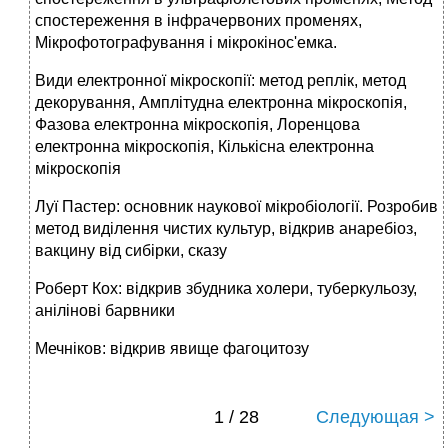
спостереження в інфрачервоних променях,
Мікрофотографування і мікрокінос'емка.
Види електронної мікроскопії: метод реплік, метод
декорування, Амплітудна електронна мікроскопія,
Фазова електронна мікроскопія, Лоренцова
електронна мікроскопія, Кількісна електронна
мікроскопія
Луї Пастер: основник наукової мікробіології. Розробив
метод виділення чистих культур, відкрив анаребіоз,
вакцину від сибірки, сказу
Роберт Кох: відкрив збудника холери, туберкульозу,
анілінові барвники
Мечніков: відкрив явище фагоцитозу
1 / 28
Следующая >