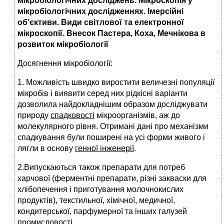
мікробіологічних досліджень. Мікроскопія у
мікробіологічних дослідженнях. Імерсійні
об’єктиви. Види світлової та електронної
мікроскопії. Внесок Пастера, Коха, Мечнікова в
розвиток мікробіології
Досягнення мікробіології:
1. Можливість швидко виростити величезні популяції
мікробів і виявити серед них рідкісні варіанти
дозволила найдокладнішим образом досліджувати
природу
спадковості
мікроорганізмів, аж до
молекулярного рівня. Отримані дані про механізми
спадкування були поширені на усі форми живого і
лягли в основу
генної інженерії
.
2.Випускаються також препарати для потреб
харчової (фер­ментні препарати, різні закваски для
хлібопечення і приготуван­ня молочнокислих
продуктів), текстильної, хімічної, медичної,
кондитерської, парфумерної та інших галузей
промисловості.