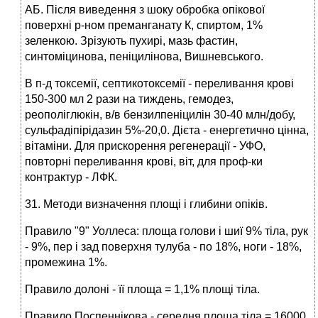
АБ. Після виведення з шоку обробка опікової
поверхні р-ном преманганату К, спиртом, 1%
зеленкою. Зрізують пухирі, мазь фастин,
синтоміцинова, пеніцилінова, Вишневського.
В п-д токсемії, септикотоксемії - переливання крові
150-300 мл 2 рази на тиждень, гемодез,
реополіглюкін, в/в бензилпеніцилін 30-40 млн/добу,
сульфадіпірідазин 5%-20,0. Дієта - енергетично цінна,
вітаміни. Для прискорення регенерації - УФО,
повторні переливання крові, віт, для проф-ки
контрактур - ЛФК.
31. Методи визначення площі і глибини опіків.
Правило "9" Уоллеса: площа голови і шиї 9% тіла, рук
- 9%, пер і зад поверхня тулуба - по 18%, ноги - 18%,
промежина 1%.
Правило долоні - її площа = 1,1% площі тіла.
Правило Поспеннікова - середня площа тіла = 16000