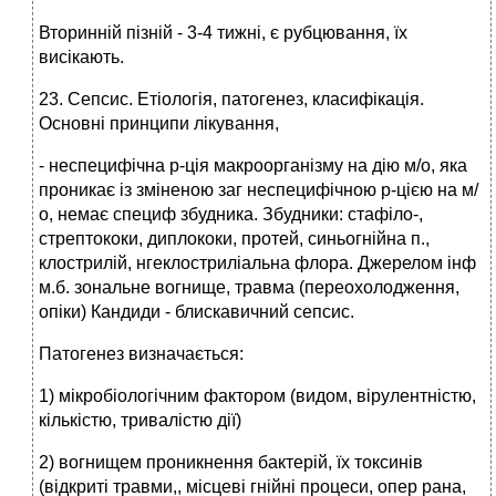
Вторинній пізній - 3-4 тижні, є рубцювання, їх
висікають.
23. Сепсис. Етіологія, патогенез, класифікація.
Основні принципи лікування,
- неспецифічна р-ція макроорганізму на дію м/о, яка
проникає із зміненою заг неспецифічною р-цією на м/
о, немає специф збудника. Збудники: стафіло-,
стрептококи, диплококи, протей, синьогнійна п.,
клострилій, нгеклостриліальна флора. Джерелом інф
м.б. зональне вогнище, травма (переохолодження,
опіки) Кандиди - блискавичний сепсис.
Патогенез визначається:
1) мікробіологічним фактором (видом, вірулентністю,
кількістю, тривалістю дії)
2) вогнищем проникнення бактерій, їх токсинів
(відкриті травми,, місцеві гнійні процеси, опер рана,