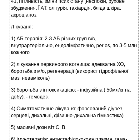
41, пітливість, зміни псих стану (неспокій, рухове
збудження, Ї АТ, олігурія, тахіардія, бліда шкіра,
акроціаноз.
Лікуваня:
1) АБ терапія: 2-3 АБ різних груп в/в,
внутрартеріально, ендолімфатично, per os, по 3-5 млн
кожного
2) лікування первиноого вогнища: адекватна ХО,
боротьба з м/о, регенерації (використ гідрофільної
мазі неваміколь)
3) боротьба з інтоксикацією: - інфузійна ( 50мл/кг на
добу), - гемодез.
4) Симптоматичне лікуваня: форсований діурез,
серцеві, дихальні, фізично-дихальна гімнастика)
5) масивні дози віт С, В.
6) імунотерапія: антистафілококова плазма, гама-