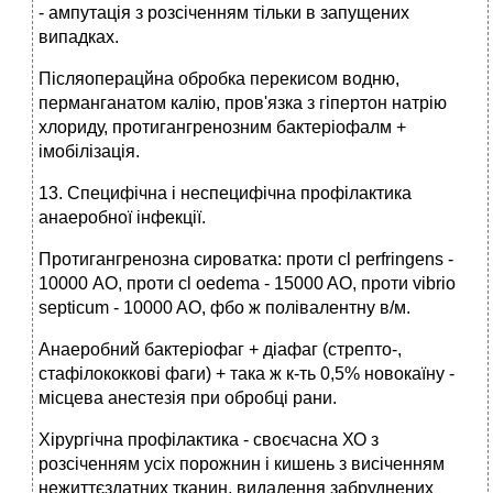
- ампутація з розсіченням тільки в запущених
випадках.
Післяоперацйна обробка перекисом водню,
перманганатом калію, пров'язка з гіпертон натрію
хлориду, протигангренозним бактеріофалм +
імобілізація.
13. Специфічна і неспецифічна профілактика
анаеробної інфекції.
Протигангренозна сироватка: проти cl perfringens -
10000 АО, проти cl oedema - 15000 AO, проти vibrio
septicum - 10000 AO, фбо ж полівалентну в/м.
Анаеробний бактеріофаг + діафаг (стрепто-,
стафілококкові фаги) + така ж к-ть 0,5% новокаїну -
місцева анестезія при обробці рани.
Хірургічна профілактика - своєчасна ХО з
розсіченням усіх порожнин і кишень з висіченням
нежиттєздатних тканин, видалення забруднених