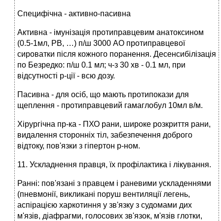
Специфічна - активно-пасивна
Активна - імунізація протиправцевим анатоксином
(0.5-1мл, РВ, …) п/ш 3000 АО протиправцевої
сироватки після кожного поранення. Десенсибілізація
по Безредко: п/ш 0.1 мл; ч-з 30 хв - 0.1 мл, при
відсутності р-ції - всю дозу.
Пасивна - для осіб, що мають протипокази для
щеплення - протиправцевий гамаглобул 10мл в/м.
Хірургічна пр-ка - ПХО рани, широке розкриття рани,
видалення сторонніх тіл, забезпечення доброго
відтоку, пов'язки з гіпертон р-ном.
11. Ускладнення правця, їх профілактика і лікування.
Ранні: пов'язані з правцем і раневими ускладеннями
(пневмонії, викликані поруш вентиляції легень,
аспірацією харкотиння у зв'язку з судомами дих
м'язів, діафрагми, голосових зв'язок, м'язів глотки,