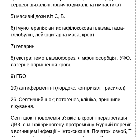
серцеві, дихальні, фізично-дихальна гімнастика)
5) масивні дози віт С, В.
6) імунотерапія: антистафілококова плазма, гама-
гллобулін, лейкоцитарна маса, кров)
7) гепарин
8) екстра: гемоплазмофорез, лімфопіосорбція , УФО,
лазерне опрмінення крові.
9) ГБО
10) антиферментні (лордокс, контрикал, трасилол).
26. Септичний шок; патогенез, клініка, принципи
лікування.
Септ шок гіповолемія в'язкість крові гіперагрегація
ДВЗ- с-м Ї фіібриногену, протромбіну. Бурний перебіг
з вогнищем інфекції + інтоксикація. Початок: озноб, Т