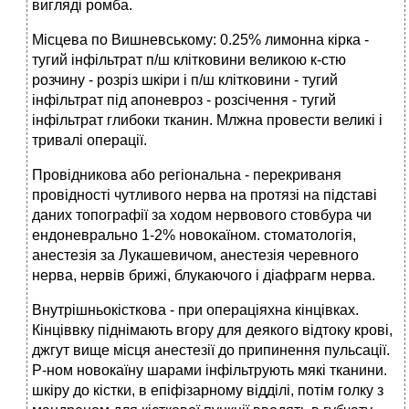
вигляді ромба.
Місцева по Вишневському: 0.25% лимонна кірка -
тугий інфільтрат п/ш клітковини великою к-стю
розчину - розріз шкіри і п/ш клітковини - тугий
інфільтрат під апоневроз - розсічення - тугий
інфільтрат глибоки тканин. Млжна провести великі і
тривалі операції.
Провідникова або регіональна - перекриваня
провідності чутливого нерва на протязі на підставі
даних топографії за ходом нервового стовбура чи
ендоневрально 1-2% новокаїном. стоматологія,
анестезія за Лукашевичом, анестезія черевного
нерва, нервів брижі, блукаючого і діафрагм нерва.
Внутрішньокісткова - при операціяхна кінцівках.
Кінціввку піднімають вгору для деякого відтоку крові,
джгут вище місця анестезії до припинення пульсації.
Р-ном новокаїну шарами інфільтрують мякі тканини.
шкіру до кістки, в епіфізарному відділі, потім голку з