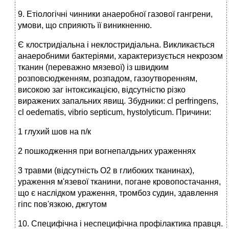
9. Етіологічні чинники анаеробної газової гангрени,
умови, що сприяють її виникненню.
Є клостридіальна і неклостридіальна. Викликається
анаеробними бактеріями, характеризується некрозом
тканин (переважно мязевої) із швидким
розповсюдженням, розпадом, газоутворенням,
високою заг інтоксикацією, відсутністю різко
виражених запальних явищ. Збудники: cl perfringens,
cl oedematis, vibrio septicum, hystolyticum. Причини:
1 глухий шов на п/к
2 пошкодження при вогнепалдьних ураженнях
3 травми (відсутність О2 в глибоких тканинах),
ураження м'язевої тканини, погане кровопостачання,
що є наслідком ураження, тромбоз судин, здавлення
гіпс пов'язкою, джгутом
10. Специфічна і неспецифічна профілактика правця.