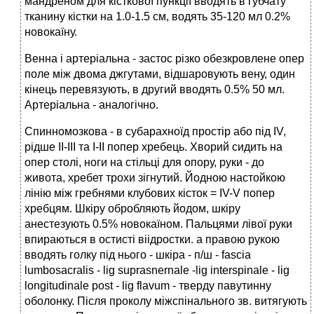
мандреном для кісткової пункції вводять в губчату
тканину кістки на 1.0-1.5 см, водять 35-120 мл 0.2%
новокаїну.
Венна і артеріальна - застос різко обезкровлене опер
поле між двома джгутами, відшаровують вену, один
кінець перевязують, в другий вводять 0.5% 50 мл.
Артеріальна - аналогічно.
Спинномозкова - в субарахноїд простір або під IV,
рідше ІІ-ІІІ та І-ІІ попер хребець. Хворий сидить на
опер столі, ноги на стільці для опору, руки - до
живота, хребет трохи зігнутий. Йодною настойкою
лінію між гребнями клубових кісток = IV-V попер
хребцям. Шкіру обробляють йодом, шкіру
анестезують 0.5% новокаїном. Пальцями лівої руки
впираються в остисті віідростки. а правою рукою
вводять голку під нього - шкіра - п/ш - fascia
lumbosacralis - lig suprasnernale -lig interspinale - lig
longitudinale post - lig flavum - тверду павутинну
оболонку. Після проколу міжспінального зв. витягують