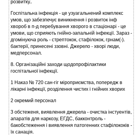
розвитку..
Госпітальна інфекція - це узуагальнений комплекс
умов, що забезпечує виникнення і розвиток інф
хвороб в п-д перебування хворого в стаціонарі - це
умови, що сприяють гнійно-запальній інфекції. Зараз -
дгомінуюча роль - стрептокок, стафілокок, грнам(-).
бактерії, принесені ззовні. Джерело - хворі люди,
медперсонал.
8. Організаційні заходи щодопрофілактики
госпітальної інфекції.
1 Наказ № 720 сан-гіг міроприємства, попередж в
лікарні інфекції, розділення чистих і гнійних хворих
2 окремий персонал
3 обстеженя, виявлення джерела - очистка інстуентів,
апаратів для наркозу, ЕГДС, бакконтроль -
бакобстеження і виявлення патогенних стафілококів -
їх санація.