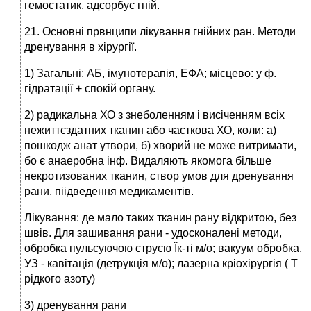
гемостатик, адсорбує гній.
21. Основні првнципи лікування гнійних ран. Методи
дренування в хірургії.
1) Загальні: АБ, імунотерапія, ЕФА; місцево: у ф.
гідратації + спокій органу.
2) радикальна ХО з знеболенням і висіченням всіх
нежиттєздатних тканин або часткова ХО, коли: а)
пошкодж анат утвори, б) хворий не може витримати,
бо є анаеробна інф. Видаляють якомога більше
некротизованих тканин, створ умов для дренування
рани, піідведення медикаментів.
Лікування: де мало таких тканин рану відкритою, без
швів. Для зашивання рани - удосконалені методи,
обробка пульсуючою струєю Їк-ті м/о; вакуум обробка,
УЗ - кавітація (детрукція м/о); лазерна кріохірургія ( Т
рідкого азоту)
3) дренування рани