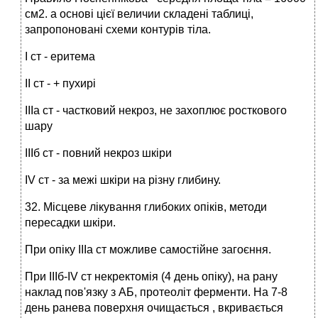
см2. а основі цієї величии складені таблиці,
запропоновані схеми контурів тіла.
І ст - еритема
ІІ ст - + пухирі
ІІІа ст - частковий некроз, не захоплює росткового
шару
ІІІб ст - повний некроз шкіри
IV ст - за межі шкіри на різну глибину.
32. Місцеве лікування глибоких опіків, методи
пересадки шкіри.
При опіку ІІІа ст можливе самостійне загоєння.
При ІІІб-IV ст некректомія (4 день опіку), на рану
наклад пов'язку з АБ, протеоліт ферменти. На 7-8
день ранева поверхня очищається , вкривається