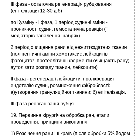
ІІІ фаза - остаточна регенерація рубцювання
(епітелізація 12-30 діб)
по Кузміну - І фаза, 1 період судинні зміни -
проникності судин, гемостатична реакція (†
медіаторів запалення, набряк)
2 період очищення рани від нежиттєздатних тканин
(поліпептичні аміни хемотаксис лейкоцитів
фагоцитоз; протеолітичні ферменти очищають рану;
аутолізати розпаду тканин, лейкоцити)
ІІ фаза - регенерації лейкоцити, проліферація
ендотелію судин, розмноження фібробласті:
а)утворення грануляційної тканини; б) епітелізація.
ІІІ фаза реорганізація рубця.
19. Первинна хірургічна обробка ран, етапи
проведення, принципи виконання.
1) Розсічення рани і її країв (після обробки 5% йодом