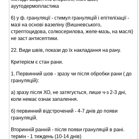
ауутодермопластика
6) у ф. грануляції - стимул грануляцій і епітелізації -
мазі на основі вазеліну (Вишневського,
стрептоцидова, солкосерилова, желе-мазь, на маслі)
не заст антисептики.
22. Види швів, покази до їх накладання на рану.
Критерієм є стан рани.
1. Первинний шов - зразу чи після обробки рани ( до
грануляцій):
а) зразу після ХО, не затягується, лише ч-з 2-3 дні,
коли немає ознак запалення.
б) первинний відстрочений - 4-7 днів до появи
грануляцій.
Вторинній ранній - після появи грануляцій в рані.
термін - 1 тиждень (10-14 днів)