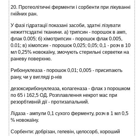
20. Протеолітичні ферменти і сорбенти при лікуванні
гнійних ран.
У фазі гідратації показані засоби, здатні лізувати
нежиттєздатні тканини. а) трипсин - порошок в амп,
флак 0.005; б) хімотрипсин - порошок флак 0.005,
0.01; в) хімопсин - порошок 0,025; 0,05; 0,1 - розч в 10
мл 0,25% новокаїну, змочують стерильні серветки на
раневу поверхню.
Рибонуклеаза - порошок 0,01; 0,005 - присипають
рану, чи у вигляді р-нів
дезоксирибонуклеаза, колагеназа - флак з порошком
по 65 і 162,5 ОД. Розплавлення некрот мас при
резорбтивній дії - протизапальний.
Лідаза - ампули 0,1 сухого ферменту, розч в 1 мл 0,5
% новокаїну.
Сорбенти: добрізан, гелевін, целосорб, хороший