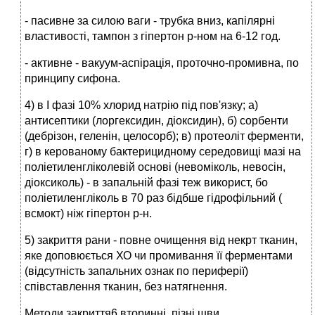
- пасивне за силою ваги - трубка вниз, капілярні
властивості, тампон з гіпертон р-ном на 6-12 год.
- активне - вакуум-аспірація, проточно-промивна, по
принципу сифона.
4) в І фазі 10% хлорид натрію під пов'язку; а)
антисептики (лоргексидин, діоксидин), б) сорбенти
(дебрізон, геленін, целосорб); в) протеоліт ферменти,
г) в керованому бактерицидному середовищі мазі на
поліетиленгліколевій основі (невоміколь, невосін,
діоксиколь) - в запальній фазі теж використ, бо
поліетиленгліколь в 70 раз бідбше гідрофільний (
всмокт) ніж гіпертон р-н.
5) закриття рани - повне очищення від некрт тканин,
яке доповюється ХО чи промивання її ферментами
(відсутність запальних ознак по периферії)
співставлення тканин, без натягнення.
Методи закриття6 вторинні, пізні шви,