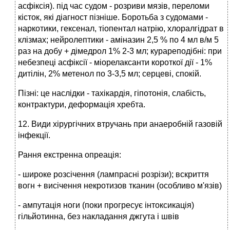
асфіксія). під час судом - розриви мязів, переломи
кісток, які діагност пізніше. Боротьба з судомами -
наркотики, гексенал, тіопентал натрію, хлоралгідрат в
клізмах; нейролептики - аміназин 2,5 % по 4 мл в/м 5
раз на добу + дімедрол 1% 2-3 мл; курареподібні: при
небезпеці асфіксії - міорелаксанти короткої дії - 1%
дитілін, 2% метенол по 3-3,5 мл; серцеві, спокій.
Пізні: це наслідки - тахікардія, гіпотонія, слабість,
контрактури, деформація хребта.
12. Види хірургічних втручань при анаеробній газовій
інфекції.
Рання екстренна опреація:
- широке розсічення (лампрасні розрізи); вскриття
вогн + висічення некротизов тканин (особливо м'язів)
- ампутація ноги (поки прогресує інтоксикація)
гільйотинна, без накладання джгута і швів