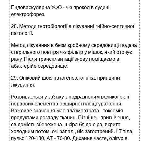
Ендоваскулярна УФО - ч-з прокол в судині
електрофорез.
28. Методи гнотобіології в лікуванні гнійно-септичної
патології.
Метод лікування в безмікробному середовищі подача
стерильного повітря ч-з фільтр у мішок, який оточує
рану. Після трансплантації знову поміщаємо в
абактерійе середовище.
29. Опіковий шок, патогенез, клініка, принципи
лікування.
Розвивається у зв'язку з подразненям великої к-сті
нервових елементів обширної площі ураження.
Важливе значення має плазмовтрата і токсемія
продуктами розпаду тканин. Пізніше - пригнічення,
свідомість збережена, шкіра блідо-сіра, вкрита
холодним потом, очі запалі, ніс загострений. Ї Т тіла,
пульс 120-130, АТ - 70-80. Дихання часте, олігурія.