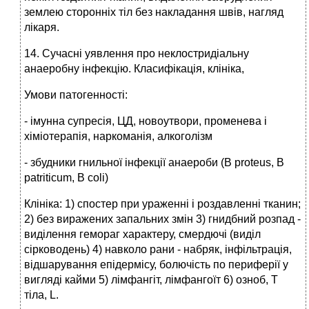
землею сторонніх тіл без накладання швів, нагляд
лікаря.
14. Сучасні уявлення про неклостридіальну
анаеробну інфекцію. Класифікація, клініка,
Умови патогенності:
- імунна супресія, ЦД, новоутвори, променева і
хіміотерапія, наркоманія, алкоголізм
- збудники гнильної інфекції анаероби (B proteus, B
patriticum, B coli)
Клініка: 1) спостер при ураженні і роздавленні тканин;
2) без виражених запальних змін 3) гнидбний розпад -
виділення гемораг характеру, смердючі (виділ
сірководень) 4) навколо рани - набряк, інфільтрація,
відшарування епідермісу, болючість по периферії у
вигляді кайми 5) лімфангіт, лімфангоїт 6) озноб, Т
тіла, L.