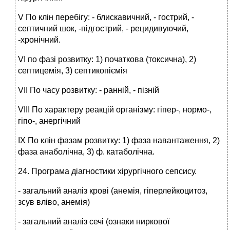
V По клін перебігу: - блискавичний, - гострий, -
септичний шок, -підгострий, - рецидивуючий,
-хронічний.
VI по фазі розвитку: 1) початкова (токсична), 2)
септицемія, 3) септикопіємія
VII По часу розвитку: - ранній, - пізній
VIII По характеру реакцій організму: гіпер-, нормо-,
гіпо-, анергічний
ІХ По клін фазам розвитку: 1) фаза навантаження, 2)
фаза анаболічна, 3) ф. катаболічна.
24. Програма діагностики хірургічного сепсису.
- загальний аналіз крові (анемія, гіперлейкоцитоз,
зсув вліво, анемія)
- загальний аналіз сечі (ознаки ниркової