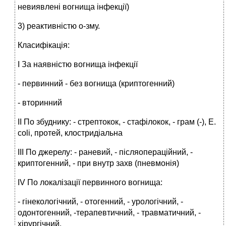
невиявлені вогнища інфекції)
3) реактивністю о-зму.
Класифікація:
І За наявністю вогнища інфекції
- первинний - без вогнища (криптогенний)
- вторинний
ІІ По збуднику: - стрептокок, - стафілокок, - грам (-), E.
coli, протей, клостридіальна
ІІІ По джерелу: - раневий, - післяопераційний, -
криптогенний, - при внутр захв (пневмонія)
IV По локалізації первинного вогнища:
- гінекологічний, - отогенний, - урологічний, -
одонтогенний, -терапевтичний, - травматичний, -
хірургічний.