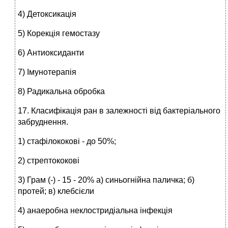
4) Детоксикація
5) Корекція гемостазу
6) Антиоксиданти
7) Імунотерапія
8) Радикальна обробка
17. Класифікація ран в залежності від бактеріального
забруднення.
1) стафілококові - до 50%;
2) стрептококові
3) Грам (-) - 15 - 20% а) синьогнійна паличка; б)
протей; в) клебсієли
4) анаеробна неклостридіальна інфекція