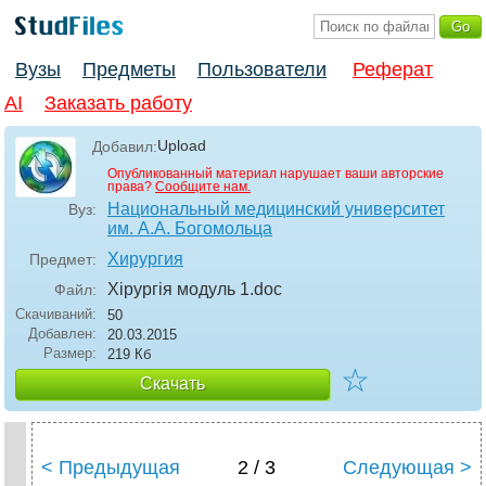
Вузы
Предметы
Пользователи
Реферат
AI
Заказать работу
Upload
Добавил:
Опубликованный материал нарушает ваши авторские
права?
Сообщите нам.
Национальный медицинский университет
Вуз:
им. А.А. Богомольца
Хирургия
Предмет:
Хірургія модуль 1
.doc
Файл:
Скачиваний:
50
Добавлен:
20.03.2015
Размер:
219 Кб
☆
Скачать
< Предыдущая
2 / 3
Следующая >