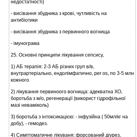
недостатності)
- висівання збудника з крові, чутливість на
антибіотики
- висівання збудника з первинного вогнища
- імунограма
25. Основні принципи лікування сепсису,
1) АБ терапія: 2-3 АБ різних груп в/в,
внутрартеріально, ендолімфатично, per os, по 3-5 млн
кожного
2) лікування первиноого вогнища: адекватна ХО,
боротьба з м/о, регенерації (використ гідрофільної
мазі неваміколь)
3) боротьба з інтоксикацією: - інфузійна ( 50мл/кг на
добу), - гемодез.
4) Симптоматичне лікуваня: форсований діурез,