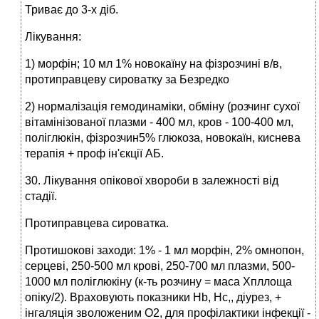
Триває до 3-х діб.
Лікування:
1) морфін; 10 мл 1% новокаїну на фізрозчині в/в,
протиправцеву сироватку за Безредко
2) нормалізація гемодинаміки, обміну (розчинг сухої
вітамінізованої плазми - 400 мл, кров - 100-400 мл,
поліглюкін, фізрозчин5% глюкоза, новокаїн, киснева
терапія + проф ін'єкції АБ.
30. Лікування опікової хвороби в залежності від
стадії.
Протиправцева сироватка.
Протишокові заходи: 1% - 1 мл морфін, 2% омнопон,
серцеві, 250-500 мл крові, 250-700 мл плазми, 500-
1000 мл поліглюкіну (к-ть розчину = маса Хпллоща
опіку/2). Враховують показники Hb, Hc,, діурез, +
інгаляція зволоженим О2, для профілактики інфекції -