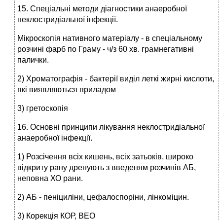
15. Спеціальні методи діагностики анаеробної
неклостридіальної інфекції.
Мікроскопія нативного матеріалу - в спеціальному
розчині фарб по Граму - ч/з 60 хв. грамнегативні
палички.
2) Хроматографія - бактерії виділ леткі жирні кислоти,
які виявляються приладом
3) гретоскопія
16. Основні принципи лікування неклостридіальної
анаеробної інфекції.
1) Розсічення всіх кишень, всіх затьоків, широко
відкриту рану дренують з введеням розчинів АБ,
неповна ХО рани.
2) АБ - пеніциліни, цефалоспоріни, лінкоміцин.
3) Корекція КОР, ВЕО