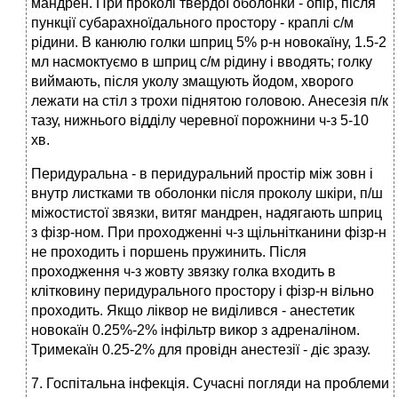
мандрен. При проколі твердої оболонки - опір, після
пункції субарахноїдального простору - краплі с/м
рідини. В канюлю голки шприц 5% р-н новокаїну, 1.5-2
мл насмоктуємо в шприц с/м рідину і вводять; голку
виймають, після уколу змащують йодом, хворого
лежати на стіл з трохи піднятою головою. Анесезія п/к
тазу, нижнього відділу черевної порожнини ч-з 5-10
хв.
Перидуральна - в перидуральний простір між зовн і
внутр листками тв оболонки після проколу шкіри, п/ш
міжостистої звязки, витяг мандрен, надягають шприц
з фізр-ном. При проходженні ч-з щільнітканини фізр-н
не проходить і поршень пружинить. Після
проходження ч-з жовту звязку голка входить в
клітковину перидурального простору і фізр-н вільно
проходить. Якщо ліквор не виділився - анестетик
новокаїн 0.25%-2% інфільтр викор з адреналіном.
Тримекаїн 0.25-2% для провідн анестезії - діє зразу.
7. Госпітальна інфекція. Сучасні погляди на проблеми