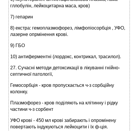
гллобулін, лейкоцитарна маса, кров)
7) гепарин
8) екстра: гемоплазмофорез, лімфопіосорбція , УФО,
лазерне опрмінення крові.
9) ГБО
10) антиферментні (лордокс, контрикал, трасилол).
27. Сучасні методи детоксикації в лікуванні гнійно-
септичної патології,
Гемосорбція - кров пропускається ч-з сорбційну
колонку.
Плазмофорез - кров поділяють на клітинну і рідку
частини ч-з сорбент
УФО крові - 450 мл крові забирають і опромінену
повертають індукуються лейкоцити і їх ф-ція.