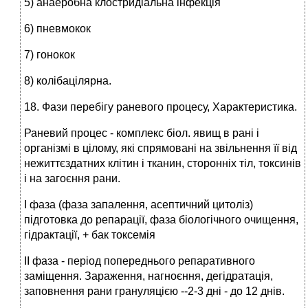
5) анаеробна клостридіальна інфекція
6) пневмокок
7) гонокок
8) колібацілярна.
18. Фази перебігу раневого процесу, Характеристика.
Раневий процес - комплекс біол. явищ в рані і
організмі в цілому, які спрямовані на звільнення її від
нежиттєздатних клітин і тканин, сторонніх тіл, токсинів
і на загоєння рани.
І фаза (фаза запалення, асептичний цитоліз)
підготовка до репарації, фаза біологічного очищення,
гідрактації, + бак токсемія
ІІ фаза - період попереднього репаративного
заміщення. Зараження, нагноєння, дегідратація,
заповнення рани грануляцією --2-3 дні - до 12 днів.