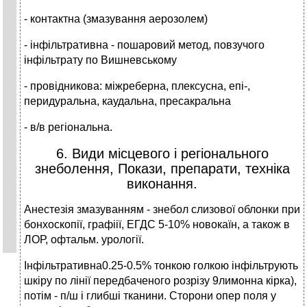
- контактна (змазування аерозолем)
- інфільтративна - пошаровий метод, повзучого
інфільтрату по Вишневському
- провідникова: міжреберна, плексусна, епі-,
перидуральна, каудальна, пресакральна
- в/в регіональна.
6. Види місцевого і регіонального
знеболення, Покази, препарати, техніка
виконання.
Анестезія змазуванням - знебол слизової облонки при
бонхоскопії, графіії, ЕГДС 5-10% новокаїн, а також в
ЛОР, офтальм. урології.
Інфільтративна0.25-0.5% тонкою голкою інфільтрують
шкіру по лінії передбаченого розрізу 9лимонна кірка),
потім - п/ш і глибші тканини. Сторони опер поля у