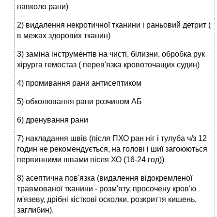
навколо рани)
2) видалення некротичної тканини і раньовий детрит (
в межах здорових тканин)
3) заміна інструментів на чисті, білизни, обробка рук
хірурга гемостаз ( перев'язка кровоточащих судин)
4) промивання рани антисептиком
5) обколювання рани розчином АБ
6) дренування рани
7) накладання швів (після ПХО ран ніг і тулуба ч/з 12
годин не рекомендується, на голові і шиї загоюються
первинними швами після ХО (16-24 год))
8) асептична пов'язка (видалення відокремленої
травмованої тканини - розм'яту, просочену кров'ю
м'язеву, дрібні кісткові осколки, розкриття кишень,
заглибин).