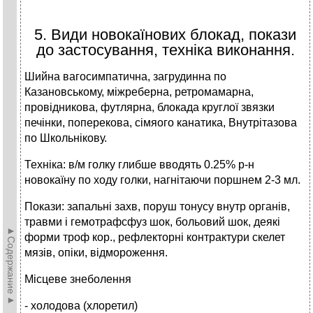
5. Види новокаїнових блокад, покази
до застосування, техніка виконання.
Шийна вагосимпатична, загрудинна по
Казановському, міжреберна, ретромамарна,
провідникова, футлярна, блокада круглої звязки
печінки, поперекова, сімяого канатика, Внутрітазова
по Школьнікову.
Техніка: в/м голку глибше вводять 0.25% р-н
новокаїну по ходу голки, нагнітаючи поршнем 2-3 мл.
Покази: запальні захв, поруш тонусу внутр органів,
травми і гемотрафсфуз шок, больовий шок, деякі
►Содержание►
форми троф кор., рефлекторні контрактури скелет
мязів, опіки, відмороження.
Місцеве знеболення
- холодова (хлоретил)