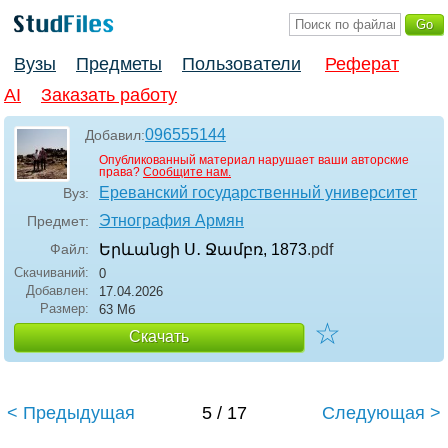
Вузы
Предметы
Пользователи
Реферат
AI
Заказать работу
096555144
Добавил:
Опубликованный материал нарушает ваши авторские
права?
Сообщите нам.
Ереванский государственный университет
Вуз:
Этнография Армян
Предмет:
Файл:
Երևանցի Ս․ Ջամբռ, 1873
.pdf
Скачиваний:
0
Добавлен:
17.04.2026
Размер:
63 Мб
☆
Скачать
< Предыдущая
5 / 17
Следующая >