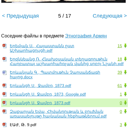
< Предыдущая
5 / 17
Следующая >
Соседние файлы в предмете
Этнография Армян
Երեմյան Ս․, Հայաստանն ըստ
15
Աշխարհացույցի.pdf
Երզնկեանց Ռ․ Հնախօսական տեղագրութիւն
18
Հաղբատայ աշխարհահռչակ վանից սրբոյ Նշանի.pdf
Երևանյան Գ., Պատմութիւն Չարսանճագի
39
հայոց.docx
Երևանցի Ս., Ջամբռ, 1873.pdf
61
Երևանցի Ս․ Ջամբռ, 1873, Google.pdf
1
Երևանցի Ս․ Ջամբռ, 1873.pdf
0
Զաքարյան Եվա, Հիվանդության և բուժման
0
առասպելույթը հայկական հեքիաթներում.pdf
ԷԱԺ, Թ․ 9.pdf
3