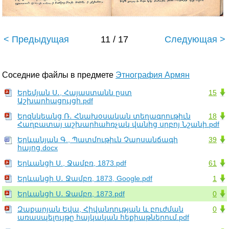
< Предыдущая
11 / 17
Следующая >
Соседние файлы в предмете
Этнография Армян
Երեմյան Ս․, Հայաստանն ըստ
15
Աշխարհացույցի.pdf
Երզնկեանց Ռ․ Հնախօսական տեղագրութիւն
18
Հաղբատայ աշխարհահռչակ վանից սրբոյ Նշանի.pdf
Երևանյան Գ., Պատմութիւն Չարսանճագի
39
հայոց.docx
Երևանցի Ս., Ջամբռ, 1873.pdf
61
Երևանցի Ս․ Ջամբռ, 1873, Google.pdf
1
Երևանցի Ս․ Ջամբռ, 1873.pdf
0
Զաքարյան Եվա, Հիվանդության և բուժման
0
առասպելույթը հայկական հեքիաթներում.pdf