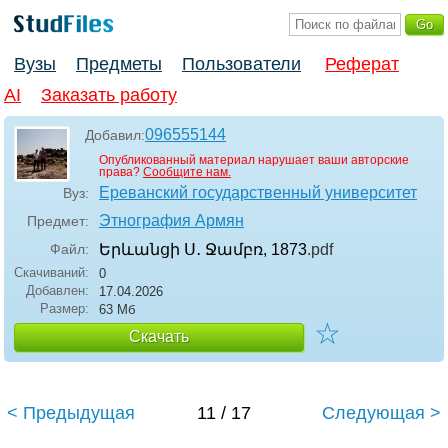
Вузы
Предметы
Пользователи
Реферат
AI
Заказать работу
096555144
Добавил:
Опубликованный материал нарушает ваши авторские
права?
Сообщите нам.
Ереванский государственный университет
Вуз:
Этнография Армян
Предмет:
Файл:
Երևանցի Ս․ Ջամբռ, 1873
.pdf
Скачиваний:
0
Добавлен:
17.04.2026
Размер:
63 Мб
☆
Скачать
< Предыдущая
11 / 17
Следующая >