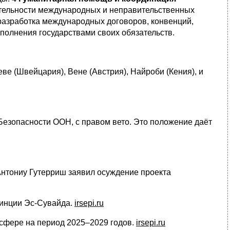
ятельности международных и неправительственных
азработка международных договоров, конвенций,
сполнения государствами своих обязательств.
е (Швейцария), Вене (Австрия), Найроби (Кения), и
 Безопасности ООН, с правом вето. Это положение даёт
Антониу Гутерриш заявил осуждение проекта
винции Эс-Сувайда.
irsepi.ru
 сфере на период 2025–2029 годов.
irsepi.ru