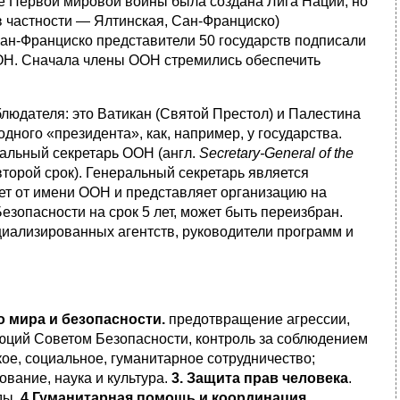
е Первой мировой войны была создана Лига Наций, но
в частности — Ялтинская, Сан‑Франциско)
Сан-Франциско представители 50 государств подписали
ООН. Сначала члены ООН стремились обеспечить
блюдателя: это Ватикан (Святой Престол) и Палестина
дного «президента», как, например, у государства.
ральный секретарь ООН (англ.
Secretary‑General of the
второй срок). Генеральный секретарь является
ет от имени ООН и представляет организацию на
зопасности на срок 5 лет, может быть переизбран.
циализированных агентств, руководители программ и
 мира и безопасности
.
предотвращение агрессии,
юций Советом Безопасности, контроль за соблюдением
ое, социальное, гуманитарное сотрудничество;
ование, наука и культура.
3.
Защита прав человека
.
ды.
4 Гуманитарная помощь и координация