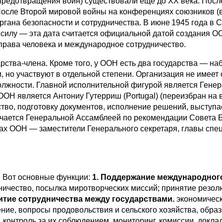
 предотвращения войн) существовали ещё до XX века. Посл
После Второй мировой войны на конференциях союзников (
гана безопасности и сотрудничества. В июне 1945 года в 
в силу — эта дата считается официальной датой создания 
 права человека и международное сотрудничество.
арства-члена. Кроме того, у ООН есть два государства — на
но участвуют в отдельной степени. Организация не имеет о
олжности. Главной исполнительной фигурой является Гене
ООН является Антониу Гутерриш (Portugal) (переизбран на 
тво, подготовку документов, исполнение решений, выступа
чается Генеральной Ассамблеей по рекомендации Совета Бе
ках ООН — заместители Генерального секретаря, главы спе
. Вот основные функции:
1.
Поддержание международного
ничество, посылка миротворческих миссий; принятие резол
итие сотрудничества между государствами.
экономическ
ние, вопросы продовольствия и сельского хозяйства, образ
 контроль за их соблюдением, мониторинг, комиссии, докла