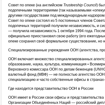
Совет по опеке (на английском
Trusteeship Council
) бы
подопечными территориями (так называемыми «опеку
другими государствами под международным надзором, д
Совет по опеке состоял из 5 постоянных членов Сове
подопечных территорий получили независимость, и си
— получила независимость 1 октября 1994 года. После
официально приостановил свою работу (его ежегодные
опеке сохранил своё формальное существование, но н
Специализированные учреждения ООН (агентства, пр
ООН включает множество специализированных агентст
образование, наука, культура, коммуникация • Всеми
Верховного комиссара ООН по делам беженцев (UNHC
валютный фонд (МВФ) — не полностью агентство ООН, 
специализацию и часто собственные офисы в странах-
Где находится представительство ООН в России
ООН имеет в России свои офисы и представительства 
Организации Объединённых Наций — российский дипло