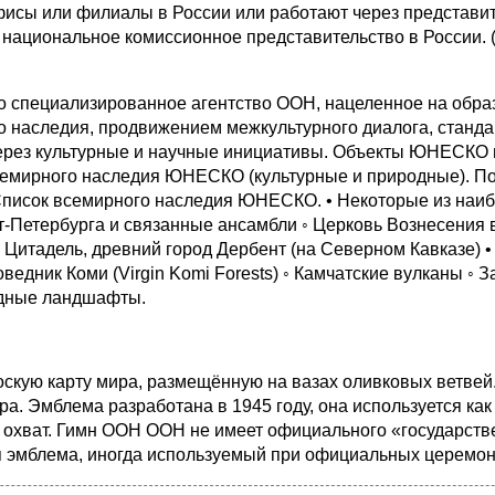
сы или филиалы в России или работают через представит
национальное комиссионное представительство в России. 
ециализированное агентство ООН, нацеленное на образов
о наследия, продвижением межкультурного диалога, станда
через культурные и научные инициативы. Объекты ЮНЕСКО в
семирного наследия ЮНЕСКО (культурные и природные). По 
 Список всемирного наследия ЮНЕСКО. • Некоторые из наибо
‑Петербурга и связанные ансамбли ◦ Церковь Вознесения в
 Цитадель, древний город Дербент (на Северном Кавказе) 
ведник Коми (Virgin Komi Forests) ◦ Камчатские вулканы ◦ 
одные ландшафты.
кую карту мира, размещённую на вазах оливковых ветвей. 
ра. Эмблема разработана в 1945 году, она используется к
охват. Гимн ООН ООН не имеет официального «государствен
 эмблема, иногда используемый при официальных церемон