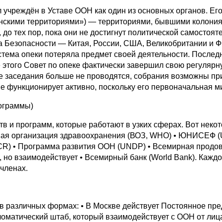
л учреждён в Уставе ООН как один из основных органов. Ег
нскими территориями») — территориями, бывшими колония
о тех пор, пока они не достигнут политической самостояте
та Безопасности — Китая, России, США, Великобритании и 
стема опеки потеряла предмет своей деятельности. Послед
 этого Совет по опеке фактически завершил свою регулярну
 заседания больше не проводятся, собрания возможны при
е функционирует активно, поскольку его первоначальная м
ограммы)
в и программ, которые работают в узких сферах. Вот нек
рная организация здравоохранения (ВОЗ, WHO) • ЮНИСЕФ (
R) • Программа развития ООН (UNDP) • Всемирная продо
но взаимодействует • Всемирный банк (World Bank). Каждо
членах.
в различных формах: • В Москве действует Постоянное пр
матический штаб, который взаимодействует с ООН от лиц