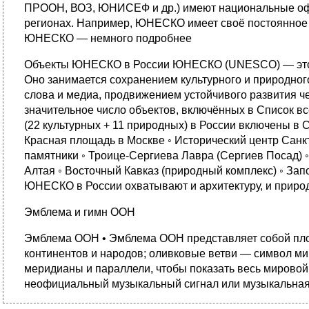
ПРООН, ВОЗ, ЮНИСЕФ и др.) имеют национальные офи
регионах. Например, ЮНЕСКО имеет своё постоянное 
ЮНЕСКО — немного подробнее
Объекты ЮНЕСКО в России ЮНЕСКО (UNESCO) — это сп
Оно занимается сохранением культурного и природног
слова и медиа, продвижением устойчивого развития 
значительное число объектов, включённых в Список в
(22 культурных + 11 природных) в России включены в
Красная площадь в Москве ◦ Исторический центр Санкт
памятники ◦ Троице‑Сергиева Лавра (Сергиев Посад) ◦
Алтая ◦ Восточный Кавказ (природный комплекс) ◦ Запо
ЮНЕСКО в России охватывают и архитектуру, и прир
Эмблема и гимн ООН
Эмблема ООН • Эмблема ООН представляет собой плос
континентов и народов; оливковые ветви — символ ми
меридианы и параллели, чтобы показать весь мировой 
неофициальный музыкальный сигнал или музыкальная