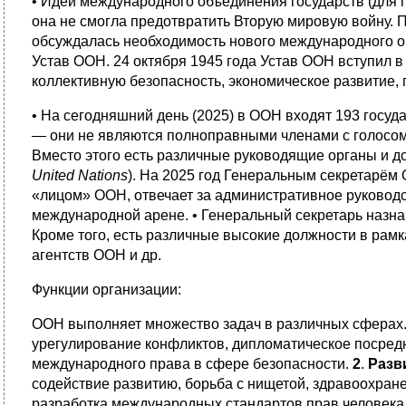
• Идеи международного объединения государств (для
она не смогла предотвратить Вторую мировую войну. 
обсуждалась необходимость нового международного ор
Устав ООН. 24 октября 1945 года Устав ООН вступил 
коллективную безопасность, экономическое развитие,
• На сегодняшний день (2025) в ООН входят 193 госуд
— они не являются полноправными членами с голосом, 
Вместо этого есть различные руководящие органы и д
United Nations
). На 2025 год Генеральным секретарём 
«лицом» ООН, отвечает за административное руководс
международной арене. • Генеральный секретарь назна
Кроме того, есть различные высокие должности в рам
агентств ООН и др.
Функции организации:
ООН выполняет множество задач в различных сферах
урегулирование конфликтов, дипломатическое посред
международного права в сфере безопасности.
2
.
Разв
содействие развитию, борьба с нищетой, здравоохране
разработка международных стандартов прав человека,