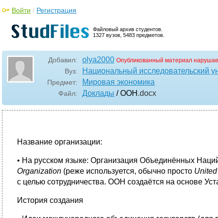
Войти
/
Регистрация
Файловый архив студентов.
1327 вузов, 5483 предметов.
olya2000
Добавил:
Опубликованный материал нарушае
Национальный исследовательский у
Вуз:
Мировая экономика
Предмет:
Доклады
/ ООН
.docx
Файл:
Название организации:
• На русском языке: Организация Объединённых Наций 
Organization
(реже используется, обычно просто
United
с целью сотрудничества. ООН создаётся на основе Уст
История создания