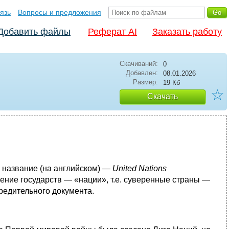
язь
Вопросы и предложения
Добавить файлы
Реферат AI
Заказать работу
Скачиваний:
0
Добавлен:
08.01.2026
Размер:
19 Кб
☆
Скачать
е название (на английском) —
United Nations
нение государств — «нации», т.е. суверенные страны —
редительного документа.