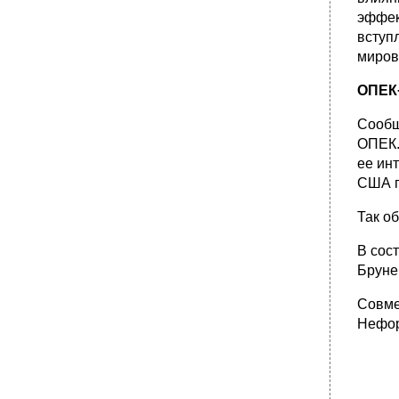
эффек
вступ
миров
ОПЕК
Сообщ
ОПЕК.
ее ин
США п
Так о
В сос
Бруне
Совме
Нефор