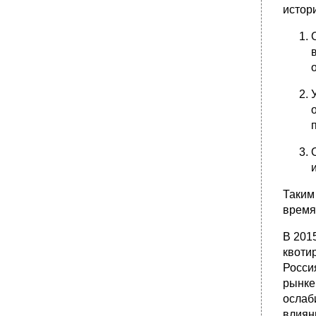
истор
Таким
время
В 201
квоти
Росси
рынке
ослаб
влиян