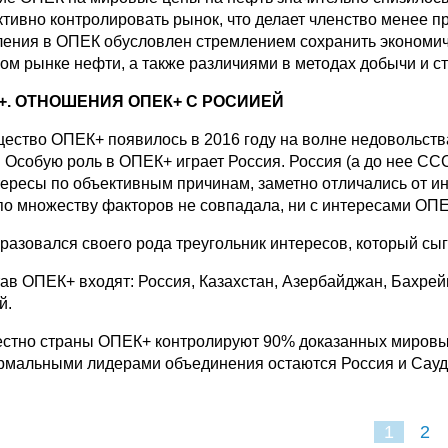
тивно контролировать рынок, что делает членство менее пр
ления в ОПЕК обусловлен стремлением сохранить экономич
ом рынке нефти, а также различиями в методах добычи и ст
+. ОТНОШЕНИЯ ОПЕК+ С РОСИИЕЙ
ество ОПЕК+ появилось в 2016 году на волне недовольств
 Особую роль в ОПЕК+ играет Россия. Россия (а до нее СС
тересы по объективным причинам, заметно отличались от и
о множеству факторов не совпадала, ни с интересами ОПЕК
бразовался своего рода треугольник интересов, который сы
тав ОПЕК+ входят: Россия, Казахстан, Азербайджан, Бахрей
й.
стно страны ОПЕК+ контролируют 90% доказанных мировых
мальными лидерами объединения остаются Россия и Сауд
1
2