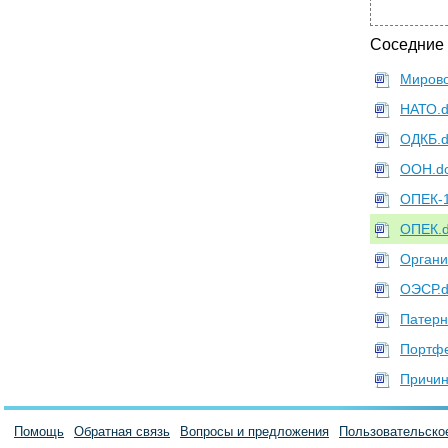
Соседние
Мирово
НАТО.d
ОДКБ.d
ООН.d
ОПЕК-1
ОПЕК.d
Органи
ОЭСР.d
Патерн
Портфе
Причин
Помощь
Обратная связь
Вопросы и предложения
Пользовательско