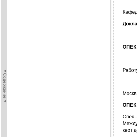
Кафед
Докл
ОПЕК
Работ
◄Содержание◄
Москв
ОПЕК
Опек –
Между
квот 