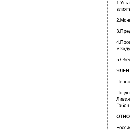
1.Уст
влият
2.Мон
3.Пре
4.Поо
между
5.Обе
ЧЛЕН
Перво
Поздн
Ливия
Габон
ОТНО
Росси