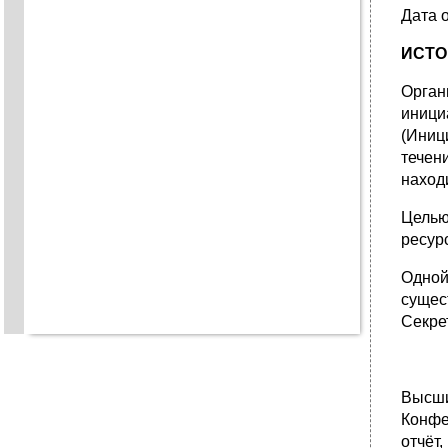
Дата 
ИСТО
Орган
иници
(Иниц
течен
наход
Целью
ресур
Одной
сущес
Секре
Высши
Конфе
отчёт