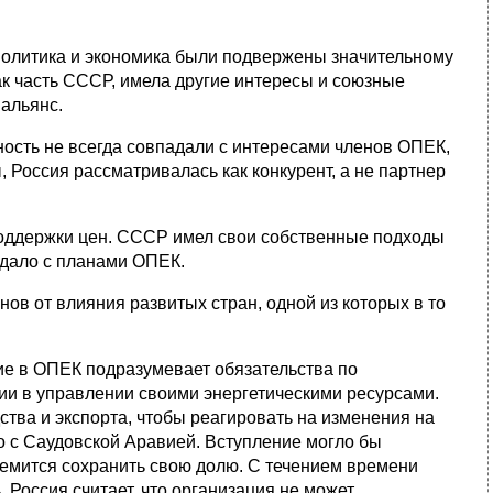
политика и экономика были подвержены значительному
к часть СССР, имела другие интересы и союзные
 альянс.
ость не всегда совпадали с интересами членов ОПЕК,
 Россия рассматривалась как конкурент, а не партнер
оддержки цен. СССР имел свои собственные подходы
падало с планами ОПЕК.
в от влияния развитых стран, одной из которых в то
ние в ОПЕК подразумевает обязательства по
сии в управлении своими энергетическими ресурсами.
тва и экспорта, чтобы реагировать на изменения на
о с Саудовской Аравией. Вступление могло бы
ремится сохранить свою долю. С течением времени
Россия считает, что организация не может