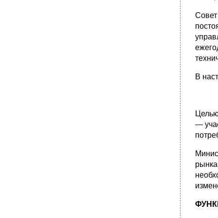
Совет
посто
управ
ежего
техни
В нас
Целью
— уча
потре
Минис
рынка
необх
измен
ФУНК