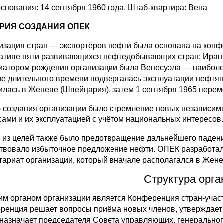
основания: 14 сентября 1960 года. Штаб-квартира: Вена
РИЯ СОЗДАНИЯ ОПЕК
изация стран — экспортёров нефти была основана на конф
ативе пяти развивающихся нефтедобывающих стран: Ирана,
иатором рождения организации была Венесуэла — наиболе
ие длительного времени подвергалась эксплуатации нефтя
илась в Женеве (Швейцария), затем 1 сентября 1965 переме
 создания организации было стремление новых независимы
сами и их эксплуатацией с учётом национальных интересов.
 из целей также было предотвращение дальнейшего падения
твовало избыточное предложение нефти. ОПЕК разработала
тариат организации, который вначале располагался в Женев
Структура орга
м органом организации является Конференция стран-участни
ренция решает вопросы приёма новых членов, утверждает
, назначает председателя Совета управляющих, генерального