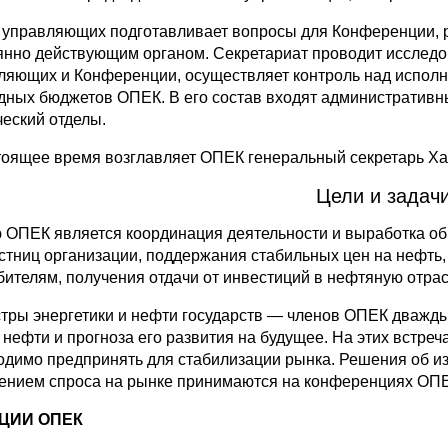
 управляющих подготавливает вопросы для Конференции, 
янно действующим органом. Секретариат проводит исследо
ляющих и Конференции, осуществляет контроль над исполн
дных бюджетов ОПЕК. В его состав входят административн
ческий отделы.
тоящее время возглавляет ОПЕК генеральный секретарь Ха
Цели и задачи
 ОПЕК является координация деятельности и выработка об
стниц организации, поддержания стабильных цен на нефть,
бителям, получения отдачи от инвестиций в нефтяную отрас
тры энергетики и нефти государств — членов ОПЕК дважды
 нефти и прогноза его развития на будущее. На этих встре
одимо предпринять для стабилизации рынка. Решения об и
ением спроса на рынке принимаются на конференциях ОПЕ
ЦИИ ОПЕК