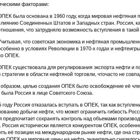
ическими факторами:
ОПЕК была основана в 1960 году, когда мировая нефтяная 
влиянию Соединенных Штатов и Западных стран. Россия, ка
отношения, что затрудняло возможность вступления в такой
Учитывая, что советская экономика и нефтяная промышленн
особенно в условиях Революции в 1970-х годах и нефтеигры,
по ОПЕК.
ОПЕК существовала для регулирования экспорта нефти и п
и стратегии в области нефтяной торговли, чточасто не сов
 образом, целью создания ОПЕК было освобождение её члено
 была Россия в лице Советского Союза.
5 году Россия отказалась вступать в ОПЕК, так как вступле
рованию добычи нефти, что может ограничить гибкость Рос
я предпочитает сохранять контроль над объемами производс
. Россия исторически является конкурентом ОПЕК, особенн
ить её позиции на международном рынке нефти, где она ст
ие ОПЕК на мировые цены на нефть значительно снизилось. 