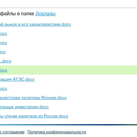
 файлы в папке
Доклады
й рынок и его характеристики.docx
ocx
ocx
ocx
.docx
ocx
зация АТЭС.docx
ocx
алистская политика Японии.docx
льные инвестиции.docx
ы утечки капитала из России.docx
е соглашение
Политика конфиденциальности