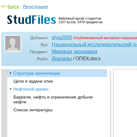
Войти
/
Регистрация
Файловый архив студентов.
1327 вузов, 5478 предметов.
olya2000
Добавил:
Опубликованный материал нарушае
Национальный исследовательский у
Вуз:
Мировая экономика
Предмет:
Доклады
/ ОПЕК
.docx
Файл:
•
Структура организации
Цели и задачи опек
•
Нефтяной кризис
Баррели, нефть и ограничение добычи
нефти
Список литературы