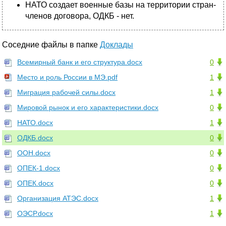
НАТО создает военные базы на территории стран-
членов договора, ОДКБ - нет.
Соседние файлы в папке
Доклады
Всемирный банк и его структура.docx
0
Место и роль России в МЭ.pdf
1
Миграция рабочей силы.docx
1
Мировой рынок и его характеристики.docx
0
НАТО.docx
1
ОДКБ.docx
0
ООН.docx
0
ОПЕК-1.docx
0
ОПЕК.docx
0
Организация АТЭС.docx
1
ОЭСР.docx
1