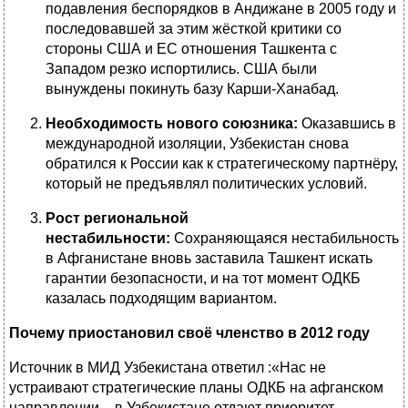
подавления беспорядков в Андижане в 2005 году и
последовавшей за этим жёсткой критики со
стороны США и ЕС отношения Ташкента с
Западом резко испортились. США были
вынуждены покинуть базу Карши-Ханабад.
Необходимость нового союзника:
Оказавшись в
международной изоляции, Узбекистан снова
обратился к России как к стратегическому партнёру,
который не предъявлял политических условий.
Рост региональной
нестабильности:
Сохраняющаяся нестабильность
в Афганистане вновь заставила Ташкент искать
гарантии безопасности, и на тот момент ОДКБ
казалась подходящим вариантом.
Почему
приостановил своё членство в 2012 году
Источник в МИД Узбекистана ответил :«Нас не
устраивают стратегические планы ОДКБ на афганском
направлении – в Узбекистане отдают приоритет