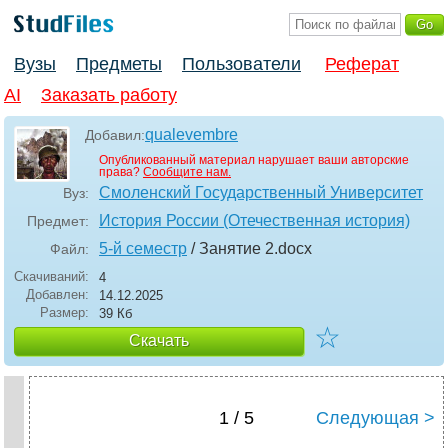
Вузы
Предметы
Пользователи
Реферат
AI
Заказать работу
qualevembre
Добавил:
Опубликованный материал нарушает ваши авторские
права?
Сообщите нам.
Смоленский Государственный Университет
Вуз:
История России (Отечественная история)
Предмет:
5-й семестр
/ Занятие 2
.docx
Файл:
Скачиваний:
4
Добавлен:
14.12.2025
Размер:
39 Кб
☆
Скачать
1 / 5
Следующая >