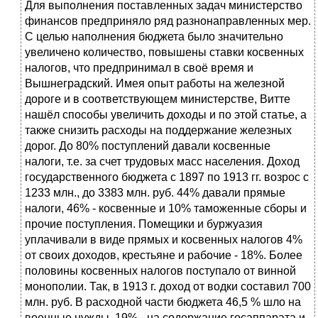
Для выполнения поставленных задач министерство
финансов предприняло ряд разнонаправленных мер.
С целью наполнения бюджета было значительно
увеличено количество, повышены ставки косвенных
налогов, что предпринимал в своё время и
Вышнеградский. Имея опыт работы на железной
дороге и в соответствующем министерстве, Витте
нашёл способы увеличить доходы и по этой статье, а
также снизить расходы на поддержание железных
дорог. До 80% поступлений давали косвенные
налоги, т.е. за счет трудовых масс населения. Доход
государственного бюджета с 1897 по 1913 гг. возрос с
1233 млн., до 3383 млн. руб. 44% давали прямые
налоги, 46% - косвенные и 10% таможенные сборы и
прочие поступления. Помещики и буржуазия
уплачивали в виде прямых и косвенных налогов 4%
от своих доходов, крестьяне и рабочие - 18%. Более
половины косвенных налогов поступало от винной
монополии. Так, в 1913 г. доход от водки составил 700
млн. руб. В расходной части бюджета 46,5 % шло на
военные нужды, 19% - на содержание госаппарата и