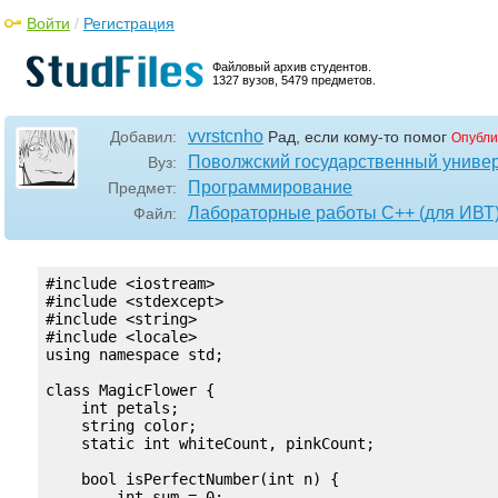
Войти
/
Регистрация
Файловый архив студентов.
1327 вузов, 5479 предметов.
vvrstcnho
Добавил:
Рад, если кому-то помог
Опубли
Поволжский государственный универ
Вуз:
Программирование
Предмет:
Лабораторные работы С++ (для ИВТ
Файл:
#include <iostream>

#include <stdexcept>

#include <string>

#include <locale>

using namespace std;

class MagicFlower {

    int petals;

    string color;

    static int whiteCount, pinkCount;

    bool isPerfectNumber(int n) {

        int sum = 0;
