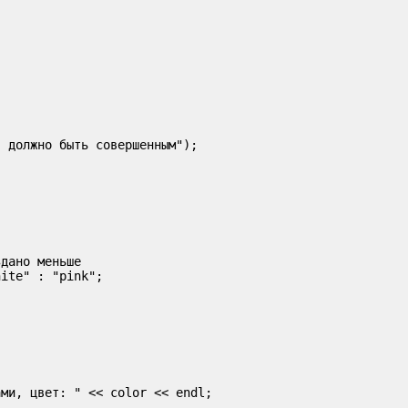
 должно быть совершенным");

дано меньше

ite" : "pink";

ми, цвет: " << color << endl;
