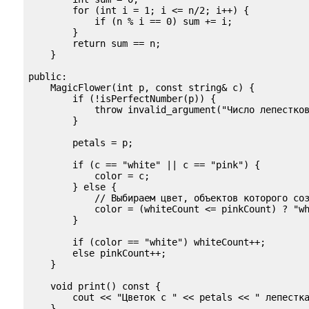
        for (int i = 1; i <= n/2; i++) {

            if (n % i == 0) sum += i;

        }

        return sum == n;

    }

public:

    MagicFlower(int p, const string& c) {

        if (!isPerfectNumber(p)) {

            throw invalid_argument("Число лепестков
        }

        petals = p;

        if (c == "white" || c == "pink") {

            color = c;

        } else {

            // Выбираем цвет, объектов которого соз
            color = (whiteCount <= pinkCount) ? "wh
        }

        if (color == "white") whiteCount++;

        else pinkCount++;

    }

    void print() const {

        cout << "Цветок с " << petals << " лепестка
    }
