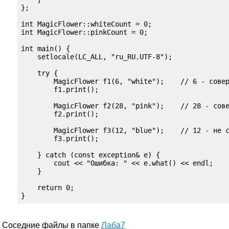
};

int MagicFlower::whiteCount = 0;

int MagicFlower::pinkCount = 0;

int main() {

    setlocale(LC_ALL, "ru_RU.UTF-8");

    try {

        MagicFlower f1(6, "white");    // 6 - совер
        f1.print();

        MagicFlower f2(28, "pink");    // 28 - сове
        f2.print();

        MagicFlower f3(12, "blue");    // 12 - не с
        f3.print();

    } catch (const exception& e) {

        cout << "Ошибка: " << e.what() << endl;

    }

    return 0;

}
Соседние файлы в папке
Лаба7