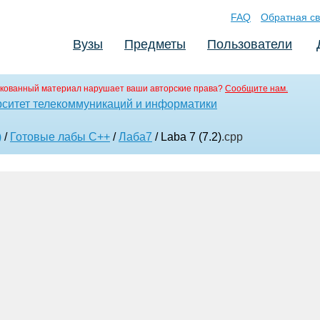
FAQ
Обратная св
Вузы
Предметы
Пользователи
кованный материал нарушает ваши авторские права?
Сообщите нам.
ситет телекоммуникаций и информатики
)
/
Готовые лабы С++
/
Лаба7
/ Laba 7 (7.2)
.cpp