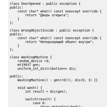
class DoorOpened : public exception {

public:

    const char* what() const noexcept override {

        return "Дверь открыта";

    }

};

class WrongObjectInside : public exception {

public:

    const char* what() const noexcept override {

        return "Неподходящий объект внутри";

    }

};

class WashingMachine {

    random_device rd;

    mt19937 gen;

    uniform_int_distribution<> dis;

public:

    WashingMachine() : gen(rd()), dis(0, 3) {}

    void wash() {

        int result = dis(gen);

        switch(result) {

            case 0:

                throw WaterFinished();
