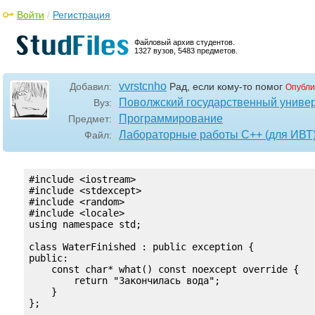
Войти
/
Регистрация
Файловый архив студентов.
1327 вузов, 5483 предметов.
vvrstcnho
Добавил:
Рад, если кому-то помог
Опубли
Поволжский государственный универ
Вуз:
Программирование
Предмет:
Лабораторные работы С++ (для ИВТ
Файл:
#include <iostream>

#include <stdexcept>

#include <random>

#include <locale>

using namespace std;

class WaterFinished : public exception {

public:

    const char* what() const noexcept override {

        return "Закончилась вода";

    }

};
