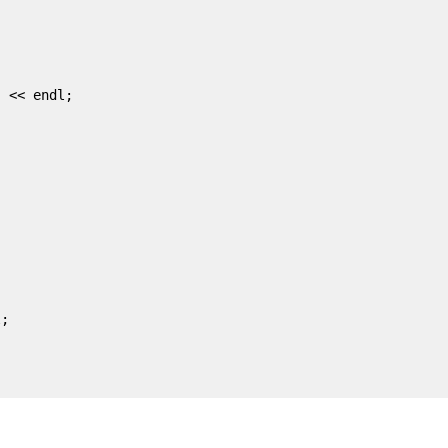
 << endl;

;
