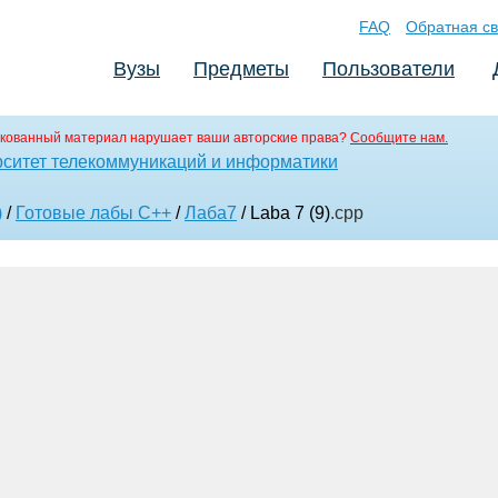
FAQ
Обратная св
Вузы
Предметы
Пользователи
кованный материал нарушает ваши авторские права?
Сообщите нам.
ситет телекоммуникаций и информатики
)
/
Готовые лабы С++
/
Лаба7
/ Laba 7 (9)
.cpp