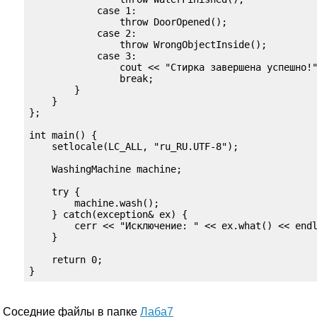
            case 1:

                throw DoorOpened();

            case 2:

                throw WrongObjectInside();

            case 3:

                cout << "Стирка завершена успешно!"
                break;

        }

    }

};

int main() {

    setlocale(LC_ALL, "ru_RU.UTF-8");

    WashingMachine machine;

    try {

        machine.wash();

    } catch(exception& ex) {

        cerr << "Исключение: " << ex.what() << endl
    }

    return 0;

}
Соседние файлы в папке
Лаба7