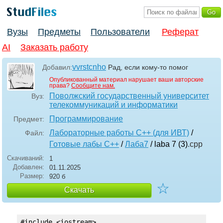
Вузы
Предметы
Пользователи
Реферат
AI
Заказать работу
vvrstcnho
Добавил:
Рад, если кому-то помог
Опубликованный материал нарушает ваши авторские
права?
Сообщите нам.
Поволжский государственный университет
Вуз:
телекоммуникаций и информатики
Программирование
Предмет:
Лабораторные работы С++ (для ИВТ)
/
Файл:
Готовые лабы С++
/
Лаба7
/ laba 7 (3)
.cpp
Скачиваний:
1
Добавлен:
01.11.2025
Размер:
920 б
☆
Скачать
#include <iostream>
