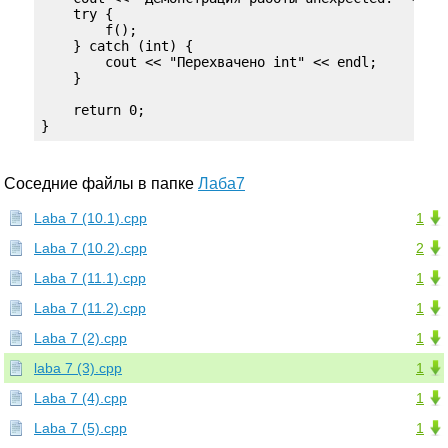
    try {

        f();

    } catch (int) {

        cout << "Перехвачено int" << endl;

    }

    return 0;

}
Соседние файлы в папке
Лаба7
Laba 7 (10.1).cpp
1
Laba 7 (10.2).cpp
2
Laba 7 (11.1).cpp
1
Laba 7 (11.2).cpp
1
Laba 7 (2).cpp
1
laba 7 (3).cpp
1
Laba 7 (4).cpp
1
Laba 7 (5).cpp
1