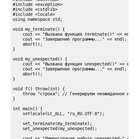
#include <exception>

#include <cstdlib>

#include <locale>

using namespace std;

void my_terminate() {

    cout << "Вызвана функция terminate()" << endl;

    cout << "Завершение программы..." << endl;

    abort();

}

void my_unexpected() {

    cout << "Вызвана функция unexpected()" << endl;
    cout << "Завершение программы..." << endl;

    abort();

}

void f() throw(int) {

    throw "строка"; // Генерируем неожиданное исклю
}

int main() {

    setlocale(LC_ALL, "ru_RU.UTF-8");

    set_terminate(my_terminate);

    set_unexpected(my_unexpected);

    cout << "Демонстрация работы unexpected:" << en