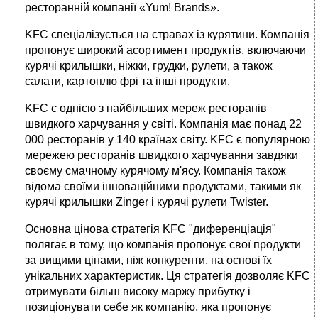
ресторанній компанії «Yum! Brands».
KFC спеціалізується на стравах із курятини. Компанія
пропонує широкий асортимент продуктів, включаючи
курячі крилышки, ніжки, грудки, рулети, а також
салати, картоплю фрі та інші продукти.
KFC є однією з найбільших мереж ресторанів
швидкого харчування у світі. Компанія має понад 22
000 ресторанів у 140 країнах світу. KFC є популярною
мережею ресторанів швидкого харчування завдяки
своєму смачному курячому м'ясу. Компанія також
відома своїми інноваційними продуктами, такими як
курячі крилышки Zinger і курячі рулети Twister.
Основна цінова стратегія KFC "диференціація"
полягає в тому, що компанія пропонує свої продукти
за вищими цінами, ніж конкуренти, на основі їх
унікальних характеристик. Ця стратегія дозволяє KFC
отримувати більш високу маржу прибутку і
позиціонувати себе як компанію, яка пропонує