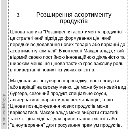
Розширення асортименту
продуктів
Цінова тактика "Розширення асортименту продуктів" -
це стратегічний підхід до формування цін, який
передбачає додавання нових товарів або варіацій до
асортименту компанії. В контексті Макдональдз, який
відомий своєю постійною інноваційною діяльністю та
широким меню, ця цінова тактика грає важливу роль
в привертанні нових і існуючих клієнтів.
Макдональдз регулярно впроваджує нові продукти
або варіації на своєму меню. Це може бути новий вид
бургера, сезонний продукт, спеціальне соуси,
►Содержание►
альтернативні варіанти для вегетаріанців, тощо.
Цінове позиціонування нових продуктів може
варіюватися. Макдональдз може вибрати стратегії,
такі як "ціна лідера" для привертання клієнтів або
"ціноутворення" для просування преміум продуктів.