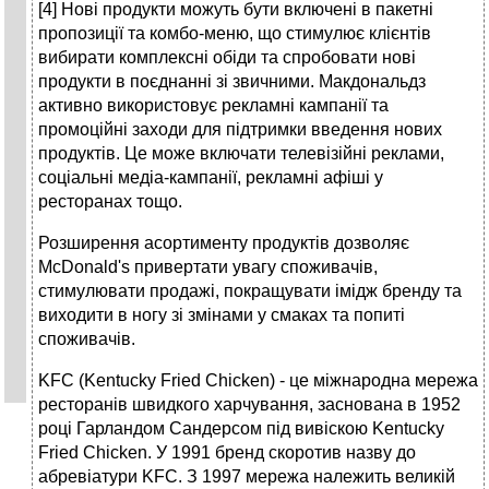
[4] Нові продукти можуть бути включені в пакетні
пропозиції та комбо-меню, що стимулює клієнтів
вибирати комплексні обіди та спробовати нові
продукти в поєднанні зі звичними. Макдональдз
активно використовує рекламні кампанії та
промоційні заходи для підтримки введення нових
продуктів. Це може включати телевізійні реклами,
соціальні медіа-кампанії, рекламні афіші у
ресторанах тощо.
Розширення асортименту продуктів дозволяє
McDonald's привертати увагу споживачів,
стимулювати продажі, покращувати імідж бренду та
виходити в ногу зі змінами у смаках та попиті
споживачів.
KFC (Kentucky Fried Chicken) - це міжнародна мережа
ресторанів швидкого харчування, заснована в 1952
році Гарландом Сандерсом під вивіскою Kentucky
Fried Chicken. У 1991 бренд скоротив назву до
абревіатури KFC. З 1997 мережа належить великій