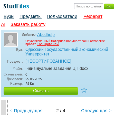
Вузы
Предметы
Пользователи
Реферат
AI
Заказать работу
Abcdhelp
Добавил:
Опубликованный материал нарушает ваши авторские
права?
Сообщите нам.
Одесский Государственный экономический
Вуз:
Университет
[НЕСОРТИРОВАННОЕ]
Предмет:
індивідуальне завдання ЦП
.docx
Файл:
Скачиваний:
0
Добавлен:
25.06.2025
Размер:
24 Кб
☆
Скачать
< Предыдущая
2 / 4
Следующая >