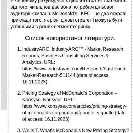
У кінцевому рахунку, успіх цінової стратегії залежить
від того, чи відповідає вона потребам цільової
аудиторії компанії. McDonald's і KFC - це два яскраві
приклади того, як різні цінові стратегії можуть бути
успішними в різних сегментах ринку.
Список використаної літератури.
IndustryARC. IndustryARC™ - Market Research
Reports, Business Consulting Services &
Analytics. URL:
https://www.industryarc.com/Research/Fast-Food-
Market-Research-511144 (date of access:
16.11.2023).
Pricing Strategy of McDonald’s Corporation –
Konsyse. Konsyse. URL:
https://www.konsyse.com/articles/pricing-strategy-
of-mcdonalds-corporation/#google_vignette (date
of access: 16.11.2023).
Wells T. What’s McDonald's New Pricing Strategy?