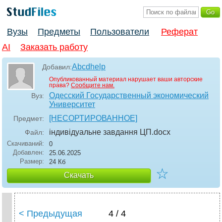
Вузы
Предметы
Пользователи
Реферат
AI
Заказать работу
Abcdhelp
Добавил:
Опубликованный материал нарушает ваши авторские
права?
Сообщите нам.
Одесский Государственный экономический
Вуз:
Университет
[НЕСОРТИРОВАННОЕ]
Предмет:
індивідуальне завдання ЦП
.docx
Файл:
Скачиваний:
0
Добавлен:
25.06.2025
Размер:
24 Кб
☆
Скачать
< Предыдущая
4 / 4