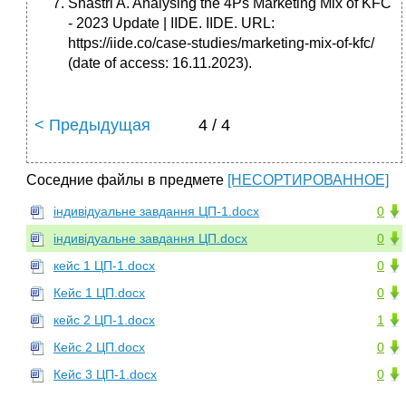
Shastri A. Analysing the 4Ps Marketing Mix of KFC
- 2023 Update | IIDE. IIDE. URL:
https://iide.co/case-studies/marketing-mix-of-kfc/
(date of access: 16.11.2023).
< Предыдущая
4 / 4
Соседние файлы в предмете
[НЕСОРТИРОВАННОЕ]
індивідуальне завдання ЦП-1.docx
0
індивідуальне завдання ЦП.docx
0
кейс 1 ЦП-1.docx
0
Кейс 1 ЦП.docx
0
кейс 2 ЦП-1.docx
1
Кейс 2 ЦП.docx
0
Кейс 3 ЦП-1.docx
0