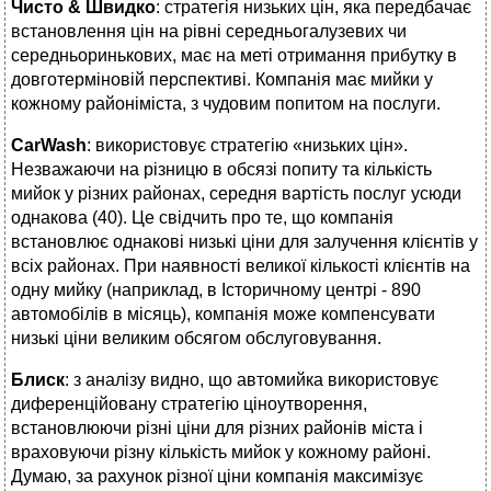
Чисто &
Швидко
: стратегія низьких цін, яка передбачає
встановлення цін на рівні середньогалузевих чи
середньоринькових, має на меті отримання прибутку в
довготерміновій перспективі. Компанія має мийки у
кожному районіміста, з чудовим попитом на послуги.
CarWash
: використовує стратегію «низьких цін».
Незважаючи на різницю в обсязі попиту та кількість
мийок у різних районах, середня вартість послуг усюди
однакова (40). Це свідчить про те, що компанія
встановлює однакові низькі ціни для залучення клієнтів у
всіх районах. При наявності великої кількості клієнтів на
одну мийку (наприклад, в Історичному центрі - 890
автомобілів в місяць), компанія може компенсувати
низькі ціни великим обсягом обслуговування.
Блиск
: з аналізу видно, що автомийка використовує
диференційовану стратегію ціноутворення,
встановлюючи різні ціни для різних районів міста і
враховуючи різну кількість мийок у кожному районі.
Думаю, за рахунок різної ціни компанія максимізує