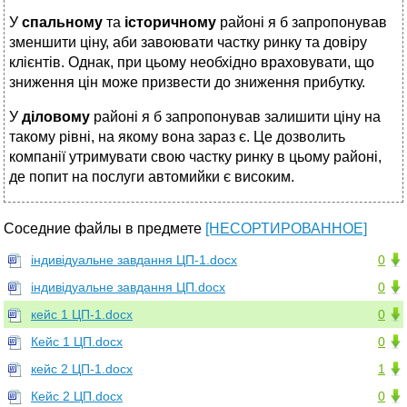
У
спальному
та
історичному
районі я б запропонував
зменшити ціну, аби завоювати частку ринку та довіру
клієнтів. Однак, при цьому необхідно враховувати, що
зниження цін може призвести до зниження прибутку.
У
діловому
районі я б запропонував залишити ціну на
такому рівні, на якому вона зараз є. Це дозволить
компанії утримувати свою частку ринку в цьому районі,
де попит на послуги автомийки є високим.
Соседние файлы в предмете
[НЕСОРТИРОВАННОЕ]
індивідуальне завдання ЦП-1.docx
0
індивідуальне завдання ЦП.docx
0
кейс 1 ЦП-1.docx
0
Кейс 1 ЦП.docx
0
кейс 2 ЦП-1.docx
1
Кейс 2 ЦП.docx
0