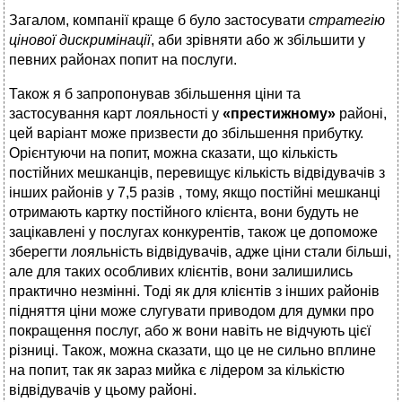
Загалом, компанії краще б було застосувати
стратегію
цінової дискримінації
, аби зрівняти або ж збільшити у
певних районах попит на послуги.
Також я б запропонував збільшення ціни та
застосування карт лояльності у
«престижному»
районі,
цей варіант може призвести до збільшення прибутку.
Орієнтуючи на попит, можна сказати, що кількість
постійних мешканців, перевищує кількість відвідувачів з
інших районів у 7,5 разів , тому, якщо постійні мешканці
отримають картку постійного клієнта, вони будуть не
зацікавлені у послугах конкурентів, також це допоможе
зберегти лояльність відвідувачів, адже ціни стали більші,
але для таких особливих клієнтів, вони залишились
практично незмінні. Тоді як для клієнтів з інших районів
підняття ціни може слугувати приводом для думки про
покращення послуг, або ж вони навіть не відчують цієї
різниці. Також, можна сказати, що це не сильно вплине
на попит, так як зараз мийка є лідером за кількістю
відвідувачів у цьому районі.