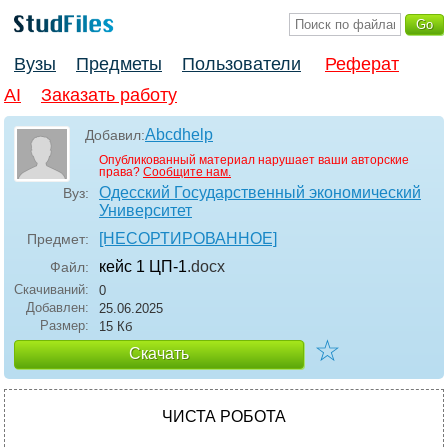
Вузы
Предметы
Пользователи
Реферат
AI
Заказать работу
Abcdhelp
Добавил:
Опубликованный материал нарушает ваши авторские
права?
Сообщите нам.
Одесский Государственный экономический
Вуз:
Университет
[НЕСОРТИРОВАННОЕ]
Предмет:
кейс 1 ЦП-1
.docx
Файл:
Скачиваний:
0
Добавлен:
25.06.2025
Размер:
15 Кб
☆
Скачать
ЧИСТА РОБОТА