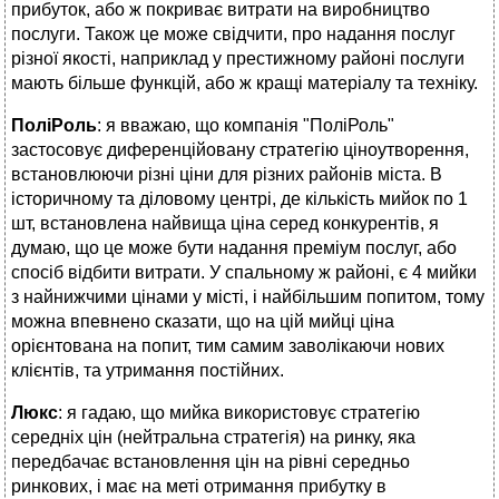
прибуток, або ж покриває витрати на виробництво
послуги. Також це може свідчити, про надання послуг
різної якості, наприклад у престижному районі послуги
мають більше функцій, або ж кращі матеріалу та техніку.
ПоліРоль
: я вважаю, що компанія "ПоліРоль"
застосовує диференційовану стратегію ціноутворення,
встановлюючи різні ціни для різних районів міста. В
історичному та діловому центрі, де кількість мийок по 1
шт, встановлена найвища ціна серед конкурентів, я
думаю, що це може бути надання преміум послуг, або
спосіб відбити витрати. У спальному ж районі, є 4 мийки
з найнижчими цінами у місті, і найбільшим попитом, тому
можна впевнено сказати, що на цій мийці ціна
орієнтована на попит, тим самим заволікаючи нових
клієнтів, та утримання постійних.
Люкс
: я гадаю, що мийка використовує стратегію
середніх цін (нейтральна стратегія) на ринку, яка
передбачає встановлення цін на рівні середньо
ринкових, і має на меті отримання прибутку в