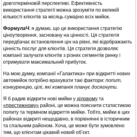
довготерміновій перспективі. Ефективність
використання стратегії можна зрозуміти по великій
кількості клієнтів за місяць сумарно всіх мийок.
ФормулаЧ
: я думаю, що це використання стратегію
ціноутворення, засновану на цінності. Ця стратегія
передбачає встановлення цін на рівні, які відображають
цінність послуг для клієнтів. Ця стратегія дозволяє
компанії залучати клієнтів з різних сегментів ринку і
отримувати максимальний прибуток.
На мою думку, компанії «Галактика» при відкритті нових
автомийок потрібно врахувати такі фактори:
попит,
конкуренцію, цілі, які компанія планує досягнути.
Я б радив відкрити нові мийки у
діловому
та
«престижному»
районі, це можна пояснити статистикою
попиту та терміном відкриття мийки. Тобто, мийки в цих
районах відкриті нещодавно, в порівнянні в історичним
та спальним районом. Хоча, це може бути зумовлено
тим, що клієнтам цікавий новий об’єкт.