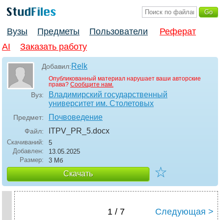
Вузы
Предметы
Пользователи
Реферат
AI
Заказать работу
Relk
Добавил:
Опубликованный материал нарушает ваши авторские
права?
Сообщите нам.
Владимирский государственный
Вуз:
университет им. Столетовых
Почвоведение
Предмет:
ITPV_PR_5
.docx
Файл:
Скачиваний:
5
Добавлен:
13.05.2025
Размер:
3 Мб
☆
Скачать
1 / 7
Следующая >