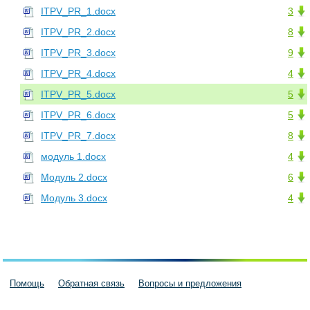
ITPV_PR_1.docx
3
ITPV_PR_2.docx
8
ITPV_PR_3.docx
9
ITPV_PR_4.docx
4
ITPV_PR_5.docx
5
ITPV_PR_6.docx
5
ITPV_PR_7.docx
8
модуль 1.docx
4
Модуль 2.docx
6
Модуль 3.docx
4
Помощь
Обратная связь
Вопросы и предложения