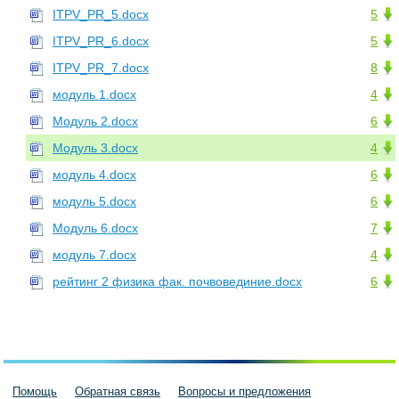
ITPV_PR_5.docx
5
ITPV_PR_6.docx
5
ITPV_PR_7.docx
8
модуль 1.docx
4
Модуль 2.docx
6
Модуль 3.docx
4
модуль 4.docx
6
модуль 5.docx
6
Модуль 6.docx
7
модуль 7.docx
4
рейтинг 2 физика фак. почвовединие.docx
6
Помощь
Обратная связь
Вопросы и предложения