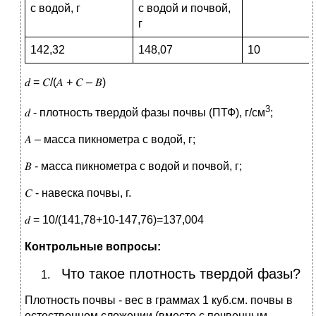
с водой, г
с водой и почвой,
г
142,32
148,07
10
𝑑 = 𝐶/(𝐴 + 𝐶 – 𝐵)
3
𝑑 - плотность твердой фазы почвы (ПТФ), г/см
;
𝐴 – масса пикнометра с водой, г;
𝐵 - масса пикнометра с водой и почвой, г;
𝐶 - навеска почвы, г.
𝑑 = 10/(141,78+10-147,76)=137,004
Контрольные вопросы:
Что такое плотность твердой фазы?
Плотность почвы - вес в граммах 1 куб.см. почвы в
естественном сложении (вместе с почвенным