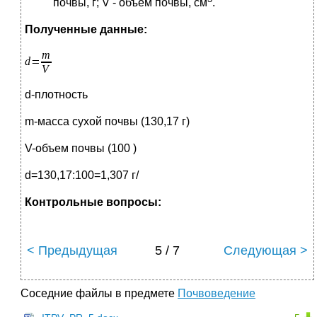
почвы, г; V - объем почвы, см
.
Полученные данные:
d-плотность
m-масса сухой почвы (130,17 г)
V-объем почвы (100 )
d=130,17:100=1,307 г/
Контрольные вопросы:
< Предыдущая
5 / 7
Следующая >
Соседние файлы в предмете
Почвоведение