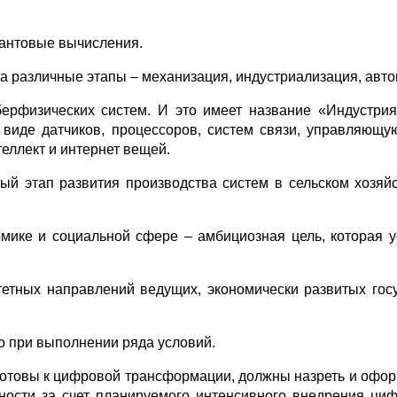
вантовые вычисления.
ла различные этапы – механизация, индустриализация, авто
ерфизических систем. И это имеет название «Индустрия
 виде датчиков, процессоров, систем связи, управляющ
еллект и интернет вещей.
й этап развития производства систем в сельском хозяйс
мике и социальной сфере – амбициозная цель, которая 
етных направлений ведущих, экономически развитых гос
 при выполнении ряда условий.
готовы к цифровой трансформации, должны назреть и офор
ности за счет планируемого интенсивного внедрения ци