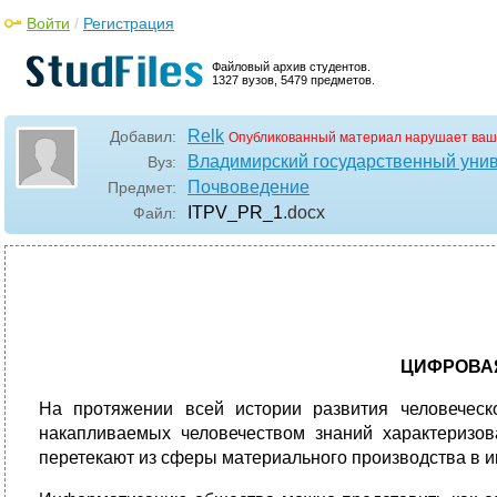
Войти
/
Регистрация
Файловый архив студентов.
1327 вузов, 5479 предметов.
Relk
Добавил:
Опубликованный материал нарушает ваш
Владимирский государственный унив
Вуз:
Почвоведение
Предмет:
ITPV_PR_1
.docx
Файл:
ЦИФРОВАЯ
На протяжении всей истории развития человечес
накапливаемых человечеством знаний характеризов
перетекают из сферы материального производства в 