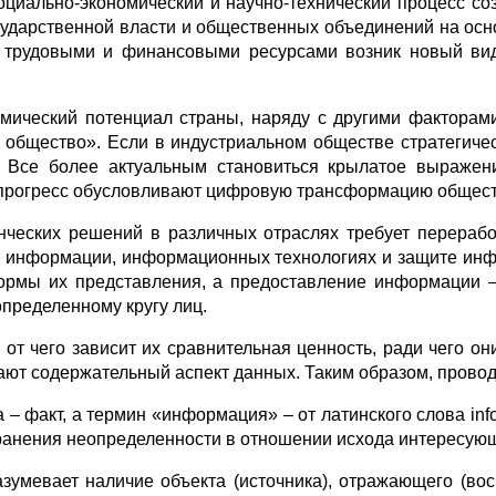
циально-экономический и научно-технический процесс с
государственной власти и общественных объединений на о
, трудовыми и финансовыми ресурсами возник новый ви
мический потенциал страны, наряду с другими факторам
общество». Если в индустриальном обществе стратегичес
. Все более актуальным становиться крылатое выражен
 прогресс обусловливают цифровую трансформацию общест
ческих решений в различных отраслях требует перерабо
 информации, информационных технологиях и защите инфо
формы их представления, а предоставление информации 
пределенному кругу лиц.
 от чего зависит их сравнительная ценность, ради чего о
ют содержательный аспект данных. Таким образом, прово
– факт, а термин «информация» – от латинского слова info
ранения неопределенности в отношении исхода интересующ
зумевает наличие объекта (источника), отражающего (вос