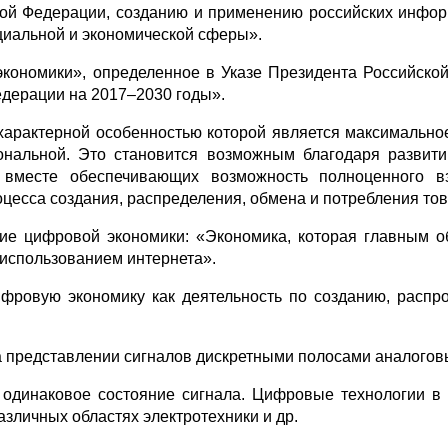
ой Федерации, созданию и применению российских информ
циальной и экономической сферы».
кономики», определенное в Указе Президента Российско
дерации на 2017–2030 годы».
 характерной особенностью которой является максимальное
сональной. Это становится возможным благодаря разви
, вместе обеспечивающих возможность полноценного 
оцесса создания, распределения, обмена и потребления това
е цифровой экономики: «Экономика, которая главным об
 использованием интернета».
ровую экономику как деятельность по созданию, распр
а представлении сигналов дискретными полосами аналоговы
 одинаковое состояние сигнала. Цифровые технологии в
различных областях электротехники и др.