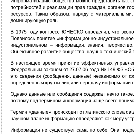
Информатизацию общества можно представить как со
потребностей и реализации прав граждан, органов 
ресурсов. Таким образом, наряду с материальными
доминирующую роль.
В 1975 году конгресс ЮНЕСКО определил, что эконо
Появилось понятие «информационно-индустриальное 
индустриальном – информация, знания, творчество
Объективное развитие общества, научно-технический
В настоящее время принятие эффективных управлен
Федеральным законом от 27.07.06 года № 149-ФЗ «Об
это сведения (сообщения, данные) независимо от 
определенным кругом лиц или передачу информации о
Однако данные или сообщения содержат нечто такое,
поэтому под термином информация чаще всего понима
Термин «данные» происходит от латинского слова data 
научном плане информацию определяют, как меру уст
Информация не существует сама по себе. Она подра