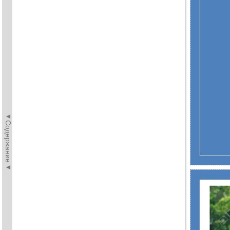
◄Содержание◄