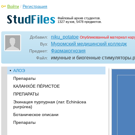
Войти
/
Регистрация
Файловый архив студентов.
1327 вузов, 5478 предметов.
niku_potatoe
Добавил:
Опубликованный материал нар
Муромский медицинский колледж
Вуз:
Фармакогнозия
Предмет:
имунные и биогенные стимуляторы
.
Файл:
•
АЛОЭ
Препараты
КАЛАНХО́Е ПЕ́РИСТОЕ
ПРЕПАРАТЫ
Эхинацея пурпурная (лат. Echinácea
purpúrea)
Ботаническое описани
Препараты