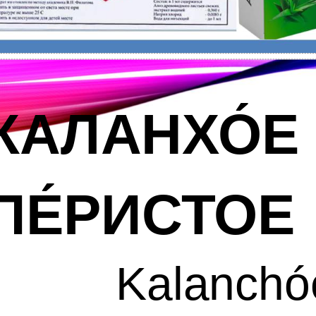
КАЛАНХО́Е
ПЕ
РИСТОЕ
Kalanchó