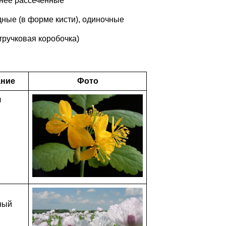
енее рассеченные
дные (в форме кисти), одиночные
тручковая коробочка)
ание
Фото
л
ный