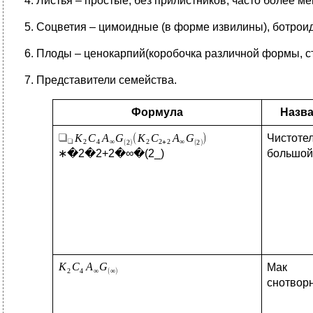
4. Листья – простые, без прилистников, часто более м
5. Соцветия – цимоидные (в форме извилины), ботрои
6. Плоды – ценокарпий(коробочка различной формы, с
7. Представители семейства.
Формула
Назв
Чистоте
большой
∗�2�2+2�∞�(2_)
Мак
снотвор