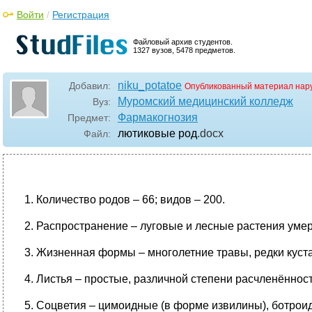
Войти
/
Регистрация
Файловый архив студентов.
1327 вузов, 5478 предметов.
niku_potatoe
Добавил:
Опубликованный материал нар
Муромский медицинский колледж
Вуз:
Фармакогнозия
Предмет:
лютиковые род
.docx
Файл:
1. Количество родов – 66; видов – 200.
2. Распространение – луговые и лесные растения ум
3. Жизненная формы – многолетние травы, редки куста
4. Листья – простые, различной степени расчленённос
5. Соцветия – цимоидные (в форме извилины), ботрои