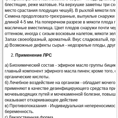
блестящие, реже матовые. На верхушке заметны три сх
место срастания плодущих чешуй). В рыхлой мякоти плода
Семена продолговато-трехгранные, выпуклые снаружи и
длиной 4-5 мм. На поперечном разрезе в мякоти плода 
масличные вместилища. Цвет плодов снаружи почти че
оттенком, иногда с сизым восковым налетом, мякоти зел
Запах своеобразный, ароматный. Вкус сладковатый, пря
д) Возможные дефекты сырья - недозрелые плоды, други
Применение ЛРС
а) Биохимический состав - эфирное масло группы бицик
главный компонент эфирного масла пинен; кроме того, с
органические кислоты.
б) Лечебное воздействие на организм - обладает мочег
применяют в качестве дезинфицирующего средства при 
мочевыводящих путей и мочекаменной болезни, повыша
оказывают отхаркивающее действие
в) Противопоказания - Индивидуальная непереносимост
беременность.
г) Лекарственная форма