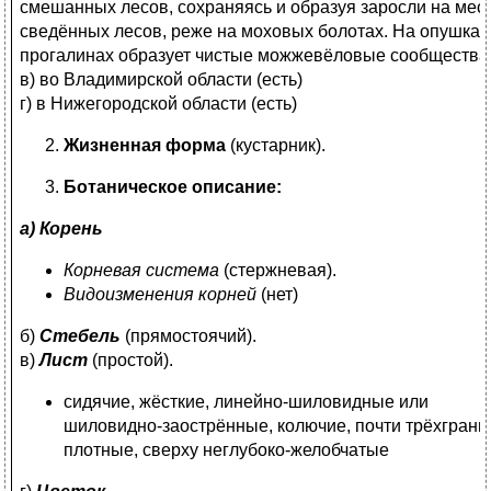
смешанных лесов, сохраняясь и образуя заросли на мес
сведённых лесов, реже на моховых болотах. На опушках
прогалинах образует чистые можжевёловые сообщества
в) во Владимирской области (есть)
г) в Нижегородской области (есть)
Жизненная форма
(кустарник).
Ботаническое описание:
а) Корень
Корневая система
(стержневая).
Видоизменения корней
(нет)
б)
Стебель
(прямостоячий).
в)
Лист
(простой).
сидячие, жёсткие, линейно-шиловидные или
шиловидно-заострённые, колючие, почти трёхгранн
плотные, сверху неглубоко-желобчатые