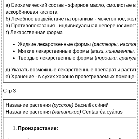
а) Биохимический состав - эфирное масло, смолистые в
аскорбиновая кислота
б) Лечебное воздействие на организм - мочегонное, жел
в) Противопоказания - индивидуальная непереносимость
г) Лекарственная форма
Жидкие лекарственные формы
(растворы, настои
Мягкие лекарственные формы (
мази, линименты, 
Твердые лекарственные формы (
порошки, гранулы
д) Указать возможные лекарственные препараты растит
е) Хранение - в сухих хорошо проветриваемых помещения
Стр 3
Название растения
(
русское)
Василёк си́ний
Название растения
(
латинское)
Centauréa cyánus
Произрастание: