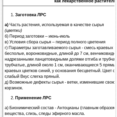
как лекарственное раститель
Заготовка ЛРС
а)
Часть растения, используемая в качестве сырья
(цветки)
б) Период заготовки – июнь-июль
в) Условия сбора сырья – период полного цветения
г) Параметры заготавливаемого сырья - смесь краевых и
бесполые, воронковидные, длиной до 7 см, венчиковидны
надрезанными ланцетовидными долями отгиба и трубча
трубчатые, длиной около 1 см, оканчивающиеся 5 прямыми
краевых цветков синий, у основания бесцветный. Цвет 
слабый Вкус слегка пряный.
д) Возможные дефекты сырья - ветки, изменившие свою 
корзинок.
Применение ЛРС
а) Биохимический состав - Антоцианы (главным образом
вещества, слизь, следы эфирного масла.