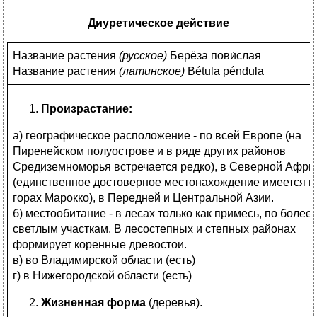
Диуретическое действие
Название растения
(
русское)
Берёза пови́слая
Название растения
(
латинское)
Bétula péndula
Произрастание:
а) географическое расположение - по всей Европе (на
Пиренейском полуострове и в ряде других районов
Средиземноморья встречается редко), в Северной Афри
(единственное достоверное местонахождение имеется в
горах Марокко), в Передней и Центральной Азии.
б) местообитание - в лесах только как примесь, по более
светлым участкам. В лесостепных и степных районах
формирует коренные древостои.
в) во Владимирской области (есть)
г) в Нижегородской области (есть)
Жизненная форма
(деревья).