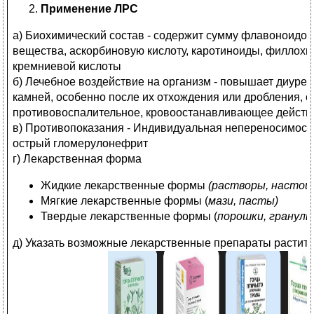
Применение ЛРС
а) Биохимический состав - содержит сумму флавоноидов 
вещества, аскорбиновую кислоту, каротиноиды, филлохи
кремниевой кислоты
б) Лечебное воздействие на организм - повышает диуре
камней, особенно после их отхождения или дробления, 
противовоспалительное, кровоостанавливающее действ
в) Противопоказания - Индивидуальная непереносимост
острый гломерулонефрит
г) Лекарственная форма
Жидкие лекарственные формы
(растворы, настои
Мягкие лекарственные формы (
мази, пасты)
Твердые лекарственные формы (
порошки, гранулы
д) Указать возможные лекарственные препараты растит