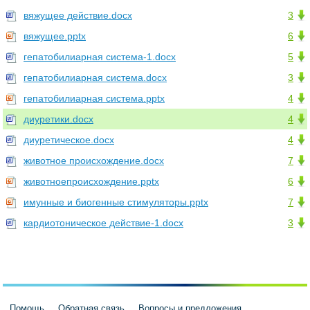
вяжущее действие.docx
3
вяжущее.pptx
6
гепатобилиарная система-1.docx
5
гепатобилиарная система.docx
3
гепатобилиарная система.pptx
4
диуретики.docx
4
диуретическое.docx
4
животное происхождение.docx
7
животноепроисхождение.pptx
6
имунные и биогенные стимуляторы.pptx
7
кардиотоническое действие-1.docx
3
Помощь
Обратная связь
Вопросы и предложения