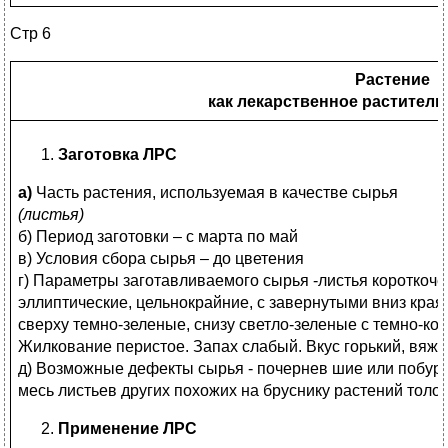
Стр 6
Растение
как лекарственное раститель
Заготовка ЛРС
а)
Часть растения, используемая в качестве сырья
(листья)
б) Период заготовки – с марта по май
в) Условия сбора сырья – до цветения
г) Параметры заготавливаемого сырья -листья короткоч
эллиптические, цельнокрайние, с завернутыми вниз краям
сверху темно-зеленые, снизу светло-зеленые с темно-ко
Жилкование перистое. Запах слабый. Вкус горький, вяж
д) Возможные дефекты сырья - почернев шие или побурев
месь листьев других похожих на бруснику растений толок
Применение ЛРС