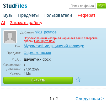
Вузы
Предметы
Пользователи
Реферат
AI
Заказать работу
niku_potatoe
Добавил:
Опубликованный материал нарушает ваши авторские
права?
Сообщите нам.
Муромский медицинский колледж
Вуз:
Фармакогнозия
Предмет:
диуретики
.docx
Файл:
Скачиваний:
4
Добавлен:
27.04.2025
Размер:
4 Мб
☆
Скачать
1 / 2
Следующая >