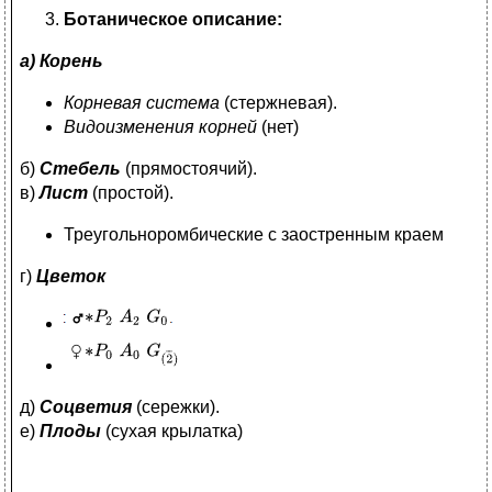
Ботаническое описание:
а) Корень
Корневая система
(стержневая).
Видоизменения корней
(нет)
б)
Стебель
(прямостоячий).
в)
Лист
(простой).
Треугольноромбические с заостренным краем
г)
Цветок
д)
Соцветия
(сережки).
е)
Плоды
(сухая крылатка)