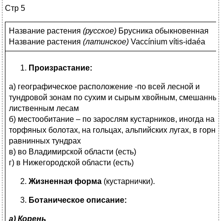
Стр 5
Название растения
(
русское)
Брусника обыкновенная
Название растения
(
латинское)
Vaccínium vítis-idaéa
Произрастание:
а) географическое расположение -по всей лесной и
тундровой зонам по сухим и сырым хвойным, смешанны
лиственным лесам
б) местообитание – по зарослям кустарников, иногда на
торфяных болотах, на гольцах, альпийских лугах, в горны
равнинных тундрах
в) во Владимирской области (есть)
г) в Нижегородской области (есть)
Жизненная форма
(кустарнички).
Ботаническое описание:
а) Корень