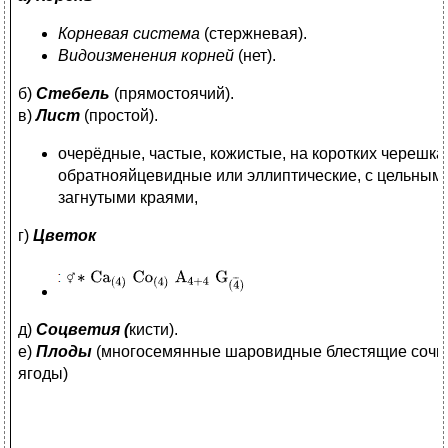
Корневая система
(стержневая).
Видоизменения корней
(нет).
б)
Стебель
(прямостоячий).
в)
Лист
(простой).
очерёдные, частые, кожистые, на коротких черешка
обратнояйцевидные или эллиптические, с цельным
загнутыми краями,
г)
Цветок
д)
Соцветия (
кисти).
е)
Плоды
(многосемянные шаровидные блестящие соч
ягоды)