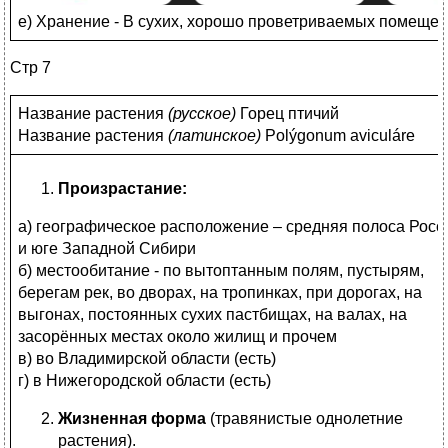
е) Хранение - В сухих, хорошо проветриваемых помещени
Стр 7
Название растения
(
русское)
Горец птичий
Название растения
(
латинское)
Polýgonum aviculáre
Произрастание:
а) географическое расположение – средняя полоса Росс
и юге Западной Сибири
б) местообитание - по вытоптанным полям, пустырям,
берегам рек, во дворах, на тропинках, при дорогах, на
выгонах, постоянных сухих пастбищах, на валах, на
засорённых местах около жилищ и прочем
в) во Владимирской области (есть)
г) в Нижегородской области (есть)
Жизненная форма
(травянистые однолетние
растения).