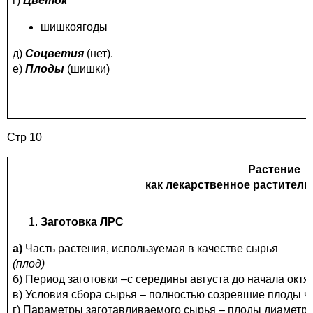
г)
Цветок
шишкоягоды
д)
Соцветия
(нет).
е)
Плоды
(шишки)
Стр 10
Растение
как лекарственное раститель
Заготовка ЛРС
а)
Часть растения, используемая в качестве сырья
(плод)
б) Период заготовки –с середины августа до начала октя
в) Условия сбора сырья – полностью созревшие плоды ч
г) Параметры заготавливаемого сырья – плоды диаметро