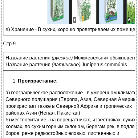
е) Хранение - В сухих, хорошо проветриваемых помещени
Стр 9
Название растения
(
русское)
Можжевельник обыкновен
Название растения
(
латинское)
Juníperus commúnis
Произрастание:
а) географическое расположение - в умеренном климате
Северного полушария (Европа, Азия, Северная Америка
произрастает также в Северной Африке и тропических
районах Азии (Непал, Пакистан)
б) местообитание - на верещатниках, известняках, сухих
холмах, по сухим горным склонам, берегам рек, в подлес
боров, реже редкостойных еловых, лиственных и