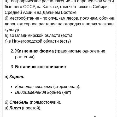
а) географическое расположение - в европейской части
бывшего СССР, на Кавказе, отмечен также в Сибири,
Средней Азии и на Дальнем Востоке
б) местообитание - по опушкам лесов, полянам, обочина
дорог как сорное растение на огородах и полях злаковых
культур
в) во Владимирской области (есть)
г) в Нижегородской области (есть)
Жизненная форма
(травянистые однолетние
растения).
Ботаническое описание:
а) Корень
Корневая система
(стержневая).
Видоизменения корней
(нет)
б)
Стебель
(прямостоячий).
в)
Лист
(простой).