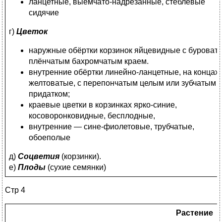
ланцетные, выемчато-надрезанные, стеблевые
сидячие
г)
Цветок
наружные обёртки корзинок яйцевидные с буроват
плёнчатым бахромчатым краем.
внутренние обёртки линейно-ланцетные, на концах
желтоватые, с перепончатым целым или зубчатым
придатком;
краевые цветки в корзинках ярко-синие,
косоворонковидные, бесплодные,
внутренние — сине-фиолетовые, трубчатые,
обоеполые
д)
Соцветия
(корзинки).
е)
Плоды
(сухие семянки)
Стр 4
Растение