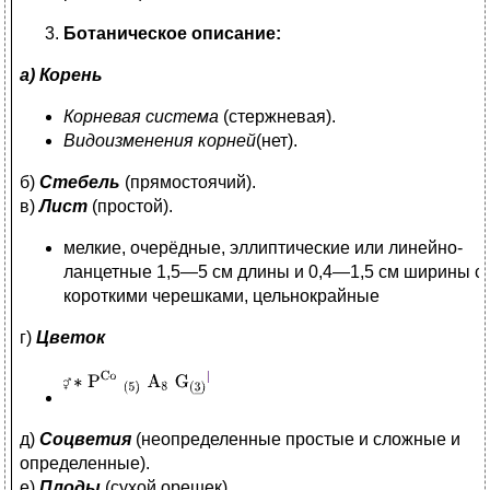
Ботаническое описание:
а) Корень
Корневая система
(стержневая).
Видоизменения корней
(нет).
б)
Стебель
(прямостоячий).
в)
Лист
(простой).
мелкие, очерёдные, эллиптические или линейно-
ланцетные 1,5—5 см длины и 0,4—1,5 см ширины с
короткими черешками, цельнокрайные
г)
Цветок
д)
Соцветия
(неопределенные простые и сложные и
определенные).
е)
Плоды
(сухой орешек)