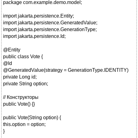
package com.example.demo.model;
import jakarta.persistence.Entity;
import jakarta.persistence.GeneratedValue;
import jakarta.persistence.GenerationType;
import jakarta.persistence.Id;
@Entity
public class Vote {
@Id
@GeneratedValue(strategy = GenerationType.IDENTITY)
private Long id;
private String option;
// Конструкторы
public Vote() {}
public Vote(String option) {
this.option = option;
}