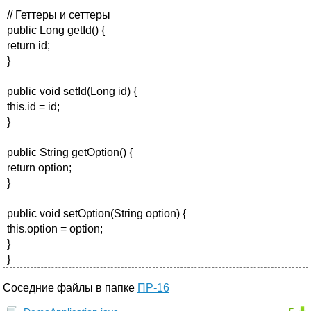
// Геттеры и сеттеры
public Long getId() {
return id;
}
public void setId(Long id) {
this.id = id;
}
public String getOption() {
return option;
}
public void setOption(String option) {
this.option = option;
}
}
Соседние файлы в папке
ПР-16