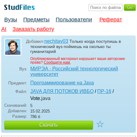
Вузы
Предметы
Пользователи
Реферат
AI
Заказать работу
nechitay03
Добавил:
Только когда поступишь в
технический вуз поймешь на сколько ты
гуманитарий
Опубликованный материал нарушает ваши авторские
права?
Сообщите нам.
МИРЭА - Российский технологический
Вуз:
университет
Программирование на Java
Предмет:
JAVA ДЛЯ ПОТОКОВ ИВБО
/
ПР-16
/
Файл:
Vote
.java
Скачиваний:
5
Добавлен:
15.02.2025
Размер:
786 б
☆
Скачать