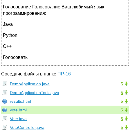
Голосование Голосование Ваш любимый язык
программирования:
Java
Python
C++
Голосовать
Соседние файлы в папке
ПР-16
DemoApplication.java
5
DemoApplicationTests.java
5
results.html
5
vote.html
5
Vote.java
5
VoteController.java
5