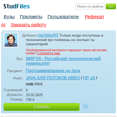
Вузы
Предметы
Пользователи
Реферат
AI
Заказать работу
nechitay03
Добавил:
Только когда поступишь в
технический вуз поймешь на сколько ты
гуманитарий
Опубликованный материал нарушает ваши авторские
права?
Сообщите нам.
МИРЭА - Российский технологический
Вуз:
университет
Программирование на Java
Предмет:
JAVA ДЛЯ ПОТОКОВ ИВБО
/
ПР-16
/
Файл:
vote
.html
Скачиваний:
5
Добавлен:
15.02.2025
Размер:
749 б
☆
Скачать