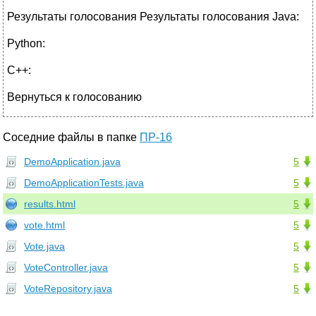
Результаты голосования Результаты голосования Java:
Python:
C++:
Вернуться к голосованию
Соседние файлы в папке
ПР-16
DemoApplication.java
5
DemoApplicationTests.java
5
results.html
5
vote.html
5
Vote.java
5
VoteController.java
5
VoteRepository.java
5