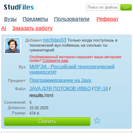
Вузы
Предметы
Пользователи
Реферат
AI
Заказать работу
nechitay03
Добавил:
Только когда поступишь в
технический вуз поймешь на сколько ты
гуманитарий
Опубликованный материал нарушает ваши авторские
права?
Сообщите нам.
МИРЭА - Российский технологический
Вуз:
университет
Программирование на Java
Предмет:
JAVA ДЛЯ ПОТОКОВ ИВБО
/
ПР-16
/
Файл:
results
.html
Скачиваний:
5
Добавлен:
15.02.2025
Размер:
474 б
☆
Скачать