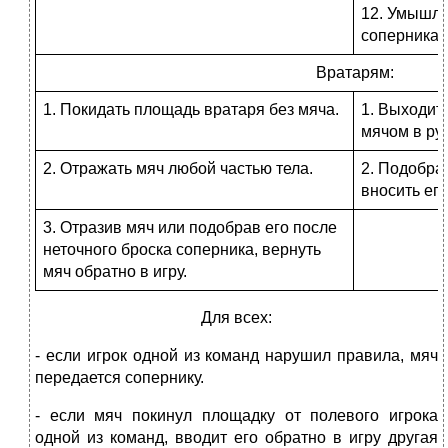
12. Умышле
соперника.
Вратарям:
1. Покидать площадь вратаря без мяча.
1. Выходит
мячом в рук
2. Отражать мяч любой частью тела.
2. Подобра
вносить его
3. Отразив мяч или подобрав его после
неточного броска соперника, вернуть
мяч обратно в игру.
Для всех:
- если игрок одной из команд нарушил правила, мяч
передается сопернику.
- если мяч покинул площадку от полевого игрока
одной из команд, вводит его обратно в игру другая