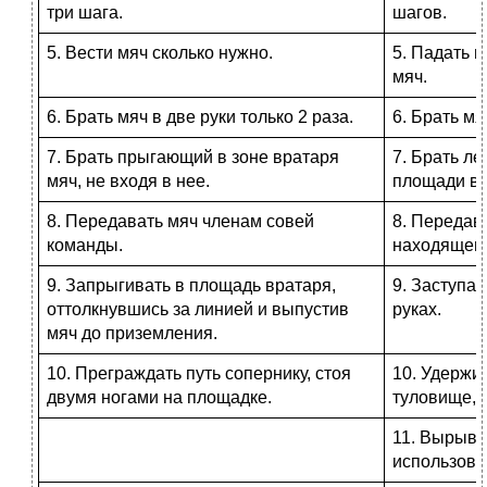
три шага.
шагов.
5. Вести мяч сколько нужно.
5. Падать 
мяч.
6. Брать мяч в две руки только 2 раза.
6. Брать мя
7. Брать прыгающий в зоне вратаря
7. Брать л
мяч, не входя в нее.
площади вр
8. Передавать мяч членам совей
8. Передав
команды.
находящему
9. Запрыгивать в площадь вратаря,
9. Заступат
оттолкнувшись за линией и выпустив
руках.
мяч до приземления.
10. Преграждать путь сопернику, стоя
10. Удержив
двумя ногами на площадке.
туловище, ф
11. Вырыва
использова