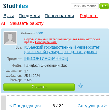
Вузы
Предметы
Пользователи
Реферат
AI
Заказать работу
soro
Добавил:
Опубликованный материал нарушает ваши авторские
права?
Сообщите нам.
Кубанский государственный университет
Вуз:
физической культуры, спорта и туризма
[НЕСОРТИРОВАННОЕ]
Предмет:
Гандбол ОК-лекции
.doc
Файл:
Скачиваний:
17
Добавлен:
25.11.2024
Размер:
2 Мб
☆
Скачать
< Предыдущая
6 / 22
Следующая >