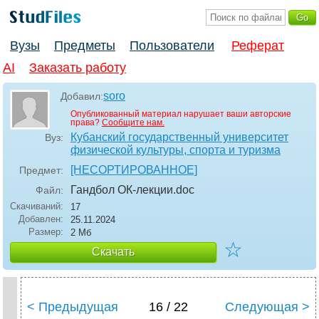
Вузы
Предметы
Пользователи
Реферат
AI
Заказать работу
soro
Добавил:
Опубликованный материал нарушает ваши авторские
права?
Сообщите нам.
Кубанский государственный университет
Вуз:
физической культуры, спорта и туризма
[НЕСОРТИРОВАННОЕ]
Предмет:
Гандбол ОК-лекции
.doc
Файл:
Скачиваний:
17
Добавлен:
25.11.2024
Размер:
2 Мб
☆
Скачать
< Предыдущая
16 / 22
Следующая >