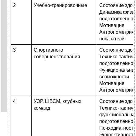
2
Учебно-тренировочные
Состояние здор
Динамика физи
подготовленнос
Мотивация
Антропометрич
показатели
3
Спортивного
Состояние здор
совершенствования
Технико-тактич
подготовленнос
Функциональны
возможности
Мотивация
Антропометрия
4
УОР, ШВСМ, клубных
Состояние здор
команд
Технико-тактиче
функциональна
подготовленнос
Психодиагности
Эффективность