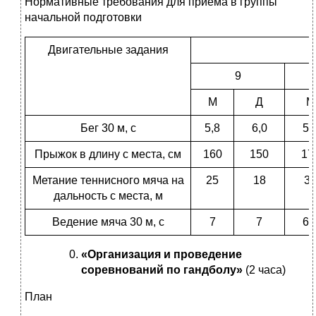
Нормативные требования для приема в группы
начальной подготовки
Двигательные задания
9
М
Д
М
Бег 30 м, с
5,8
6,0
5,
Прыжок в длину с места, см
160
150
17
Метание теннисного мяча на
25
18
3
дальность с места, м
Ведение мяча 30 м, с
7
7
6,
«Организация и проведение
соревнований по гандболу»
(2 часа)
План