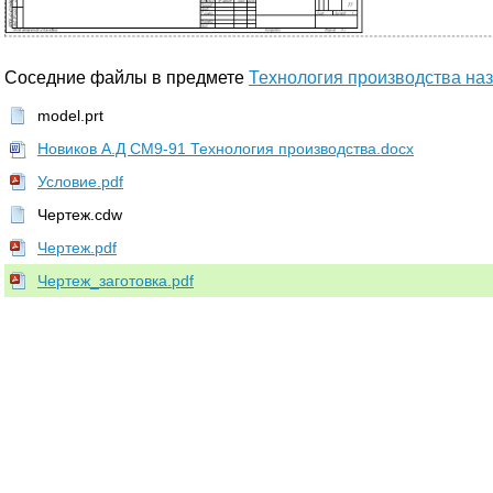
Соседние файлы в предмете
Технология производства на
model.prt
Новиков А.Д СМ9-91 Технология производства.docx
Условие.pdf
Чертеж.cdw
Чертеж.pdf
Чертеж_заготовка.pdf