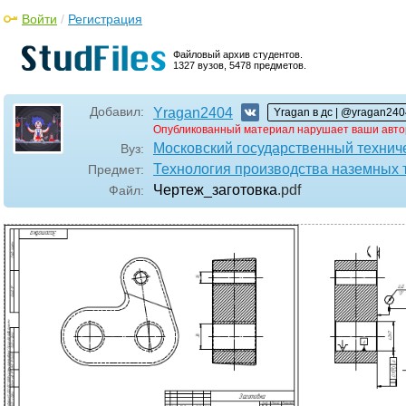
Войти
/
Регистрация
Файловый архив студентов.
1327 вузов, 5478 предметов.
Добавил:
Yragan2404
Yragan в дс | @yragan240
Опубликованный материал нарушает ваши авто
Московский государственный технич
Вуз:
Технология производства наземных 
Предмет:
Чертеж_заготовка
.pdf
Файл: