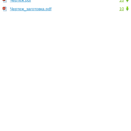
Чертеж.pdf
10
Чертеж_заготовка.pdf
10