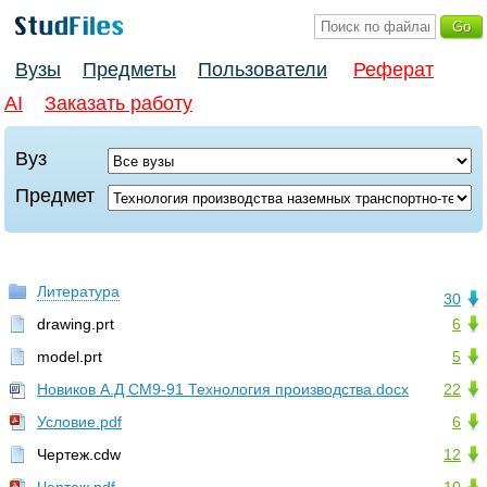
Вузы
Предметы
Пользователи
Реферат
AI
Заказать работу
Вуз
Предмет
Литература
30
drawing.prt
6
model.prt
5
Новиков А.Д СМ9-91 Технология производства.docx
22
Условие.pdf
6
Чертеж.cdw
12