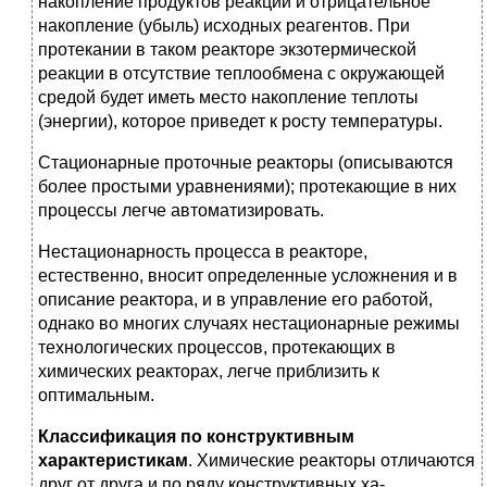
накопление продуктов реакции и отрицательное
накопление (убыль) ис­ходных реагентов. При
протекании в таком реакторе экзотермической
реакции в отсутствие теплообмена с окружающей
средой будет иметь место накопление теплоты
(энергии), которое приведет к росту темпе­ратуры.
Стационарные проточные реакторы (описываются
более простыми уравнениями); протекающие в них
про­цессы легче автоматизировать.
Нестационарность процесса в реакторе,
естественно, вносит опре­деленные усложнения и в
описание реактора, и в управление его работой,
однако во многих случаях нестационарные режимы
техноло­гических процессов, протекающих в
химических реакторах, легче приблизить к
оптимальным.
Классификация по конструктивным
характеристикам
. Химиче­ские реакторы отличаются
друг от друга и по ряду конструктивных ха­