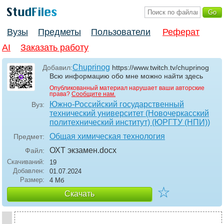
Вузы
Предметы
Пользователи
Реферат
AI
Заказать работу
Chuprinog
Добавил:
https://www.twitch.tv/chuprinog
Всю информацию обо мне можно найти здесь
Опубликованный материал нарушает ваши авторские
права?
Сообщите нам.
Южно-Российский государственный
Вуз:
технический университет (Новочеркасский
политехнический институт) (ЮРГТУ (НПИ))
Общая химическая технология
Предмет:
ОХТ экзамен
.docx
Файл:
Скачиваний:
19
Добавлен:
01.07.2024
Размер:
4 Мб
☆
Скачать