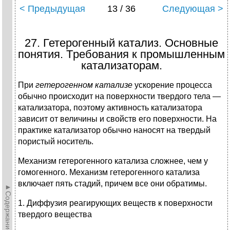
< Предыдущая
13 / 36
Следующая >
27. Гетеpогенный катализ. Основные
понятия. Тpебования к пpомышленным
катализатоpам.
При
гетерогенном катализе
ускорение процесса
обычно происходит на поверхности твердого тела —
катализатора, поэтому активность катализатора
зависит от величины и свойств его поверхности. На
практике катализатор обычно наносят на твердый
пористый носитель.
Механизм гетерогенного катализа сложнее, чем у
гомогенного. Механизм гетерогенного катализа
включает пять стадий, причем все они обратимы.
►Содержание►
1. Диффузия реагирующих веществ к поверхности
твердого вещества