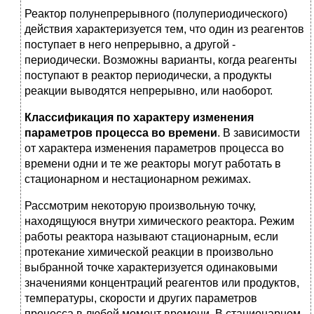
Реактор полунепрерывного (полупериодиче­ского)
действия характеризуется тем, что один из реагентов
поступает в него непрерывно, а другой -
периодически. Возможны варианты, когда реагенты
поступают в реактор периодически, а про­дукты
реакции выводятся непрерывно, или наоборот.
Классификация по характеру изменения
параметров процесса во времени
. В зависимости
от характера изменения параметров процес­са во
времени одни и те же реакторы могут работать в
стационарном и нестационарном режимах.
Рассмотрим некоторую произвольную точку,
находящуюся внут­ри химического реактора. Режим
работы реактора называют стационарным, если
протекание химической реакции в произволь­но
выбранной точке характеризуется одинаковыми
значениями кон­центраций реагентов или продуктов,
температуры, скорости и других параметров
процесса в любой момент времени. В стационарном