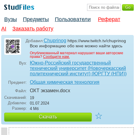
Вузы
Предметы
Пользователи
Реферат
AI
Заказать работу
Chuprinog
Добавил:
https://www.twitch.tv/chuprinog
Всю информацию обо мне можно найти здесь
Опубликованный материал нарушает ваши авторские
права?
Сообщите нам.
Южно-Российский государственный
Вуз:
технический университет (Новочеркасский
политехнический институт) (ЮРГТУ (НПИ))
Общая химическая технология
Предмет:
ОХТ экзамен
.docx
Файл:
Скачиваний:
19
Добавлен:
01.07.2024
Размер:
4 Мб
☆
Скачать