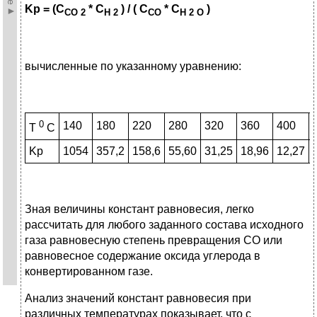
Kp = (C
* C
) / ( C
* C
)
CO
2
H
2
CO
H
2
O
вычисленные по указанному уравнению:
0
140
180
220
280
320
360
400
T
С
Kp
1054
357,2
158,6
55,60
31,25
18,96
12,27
Зная величины констант равновесия, легко
рассчитать для любого заданного состава исходного
газа равновесную степень превращения СО или
равновесное содержание оксида углерода в
конвертированном газе.
Анализ значений констант равновесия при
различных температурах показывает, что с