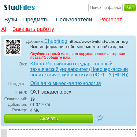
Вузы
Предметы
Пользователи
Реферат
AI
Заказать работу
Chuprinog
Добавил:
https://www.twitch.tv/chuprinog
Всю информацию обо мне можно найти здесь
Опубликованный материал нарушает ваши авторские
права?
Сообщите нам.
Южно-Российский государственный
Вуз:
технический университет (Новочеркасский
политехнический институт) (ЮРГТУ (НПИ))
Общая химическая технология
Предмет:
ОХТ экзамен
.docx
Файл:
Скачиваний:
19
Добавлен:
01.07.2024
Размер:
4 Мб
☆
Скачать