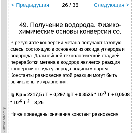
< Предыдущая
26 / 36
Следующая >
49. Получение водоpода. Физико-
химические основы конвеpсии co.
В результате конверсии метана получают газовую
смесь, состоящую в основном из оксида углерода и
водорода. Дальнейшей технологической стадией
переработки метана в водород является реакция
конверсии оксида углерода водяным паром.
Константы равновесия этой реакции могут быть
вычислены из уравнения:
-3
lg Kp = 2217,5 / T + 0,297 lgT + 0,3525 * 10
T + 0,0508
-6
2
* 10
T
– 3,26
►Содержание►
Ниже приведены значения констант равновесия