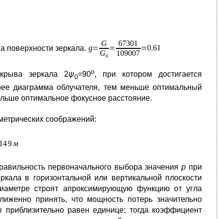
на поверхности зеркала.
o
скрыва зеркала 2
ψ
=90
, при котором достигается
0
ее диаграмма облучателя, тем меньше оптимальный
больше оптимальное фокусное расстояние.
ометрических соображений:
правильность первоначального выбора значения
р
при
ркала в горизонтальной или вертикальной плоскости
диаметре строят апроксимирующую функцию от угла
лиженно принять, что мощность потерь значительно
ны приблизительно равен единице; тогда коэффициент