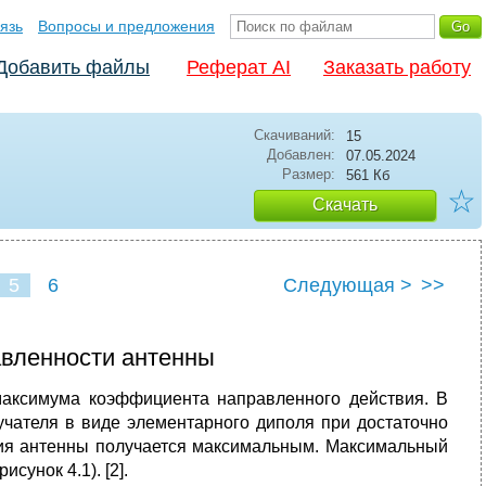
язь
Вопросы и предложения
Добавить файлы
Реферат AI
Заказать работу
Скачиваний:
15
Добавлен:
07.05.2024
Размер:
561 Кб
☆
Скачать
5
6
Следующая >
>>
авленности антенны
максимума коэффициента направленного действия. В
лучателя в виде элементарного диполя при достаточно
ия антенны получается максимальным. Максимальный
сунок 4.1). [2].