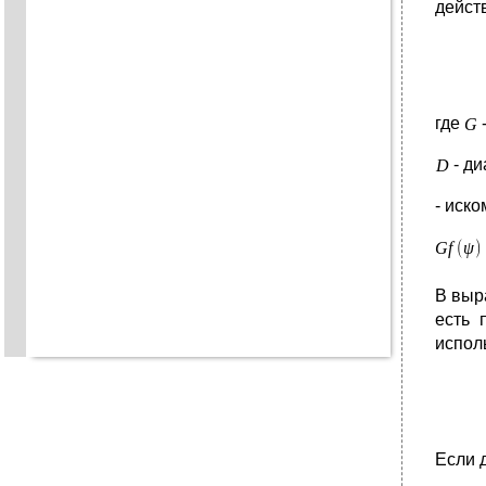
дейст
где
- ди
- иск
В вы
есть 
испол
Если 