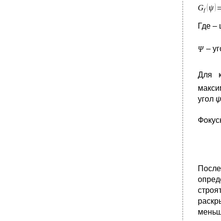
Где – 
– уг
Для к
макси
угол
Фокус
После
опред
строя
раскр
меньш