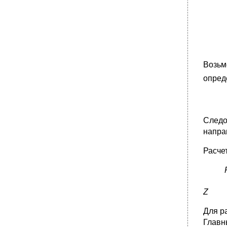
Возьм
опред
Следо
напра
Расче
Z
Для р
Главн