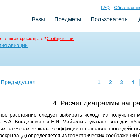
FAQ
Обратная св
Вузы
Предметы
Пользователи
т ваши авторские права?
Сообщите нам.
мия авиации
 Предыдущая
1
2
3
4
4. Расчет диаграммы напр
ное расстояние следует выбирать исходя из получения 
е Б.А. Введенского и Е.И. Майзельса указано, что для об
их размерах зеркала коэффициент направленного действ
раскрыва
определяется из геометрических соображений (ри