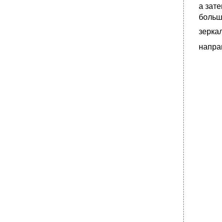
а зат
больш
зерка
напра