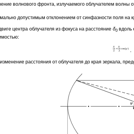
нение волнового фронта, излучаемого облучателем волны 
мально допустимым отклонением от синфазности поля на к
двиге центра облучателя из фокуса на расстояние
δ
вдоль 
0
имостью:
.
изменение расстояния от облучателя до края зеркала, предс