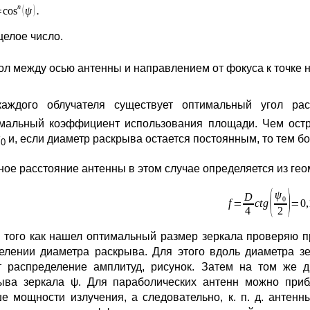
целое число.
ол между осью антенны и направлением от фокуса к точке 
аждого облучателя существует оптимальный угол ра
мальный коэффициент использования площади. Чем остр
ψ
и, если диаметр раскрыва остается постоянным, то тем 
0
ное расстояние антенны в этом случае определяется из ге
 того как нашел оптимальный размер зеркала проверяю 
елении диаметра раскрыва. Для этого вдоль диаметра зе
т распределение амплитуд, рисунок. Затем на том же 
ыва зеркала ψ. Для параболических антенн можно приб
е мощности излучения, а следовательно, к. п. д. антен