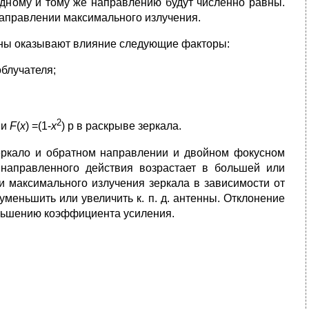
дному и тому же направлению будут численно равны.
аправлении максимального излучения.
нны оказывают влияние следующие факторы:
блучателя;
2
ии
F
(
x
) =(1-
x
) p в раскрыве зеркала.
еркало и обратном направлении и двойном фокусном
 направленного действия возрастает в большей или
и максимального излучения зеркала в зависимости от
меньшить или увеличить к. п. д. антенны. Отклонение
еньшению коэффициента усиления.