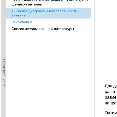
6) Напряжения и электрического поля вдоль
щелевой антенны.
•
4. Расчет диаграммы направленности
антенны
•
Заключение
Список использованной литературы
◄Содержание◄
Для д
расст
разме
напра
Оптим