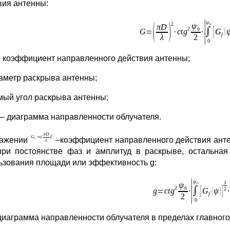
вия антенны:
- коэффициент направленного действия антенны;
аметр раскрыва антенны;
омый угол раскрыва антенны;
– диаграмма направленности облучателя.
ражении
–коэффициент направленного действия анте
при постоянстве фаз и амплитуд в раскрыве, остальна
ьзования площади или эффективность g:
диаграмма направленности облучателя в пределах главного