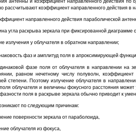
ния антенны и коэффициент направленного действия по о
о рассчитывают коэффициент направленного действия в н
эффициент направленного действия параболической анте
ина угла раскрыва зеркала при фиксированной диаграмме о
ие излучения у облучателя в обратном направлении;
наковость фаз и амплитуд поля в апроксимирующей функц
динаковой фазе поля от облучателя в направлении на з
оянии, равном нечетному числу полуволн, коэффициент
ей степени. Поэтому излучение облучателя в направлени
поля облучателя и величины фокусного расстояния может у
нфазности поля в раскрыве зеркала обычно приводит к ум
озникают по следующим причинам:
нение поверхности зеркала от параболоида,
ние облучателя из фокуса,