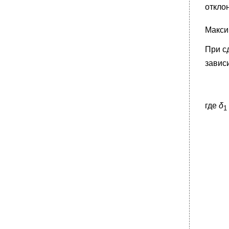
откло
Макси
При с
завис
где
δ
1