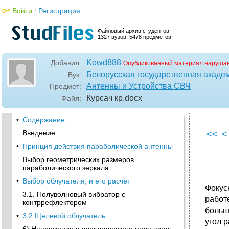
Войти
/
Регистрация
Файловый архив студентов.
1327 вузов, 5478 предметов.
Kowd888
Добавил:
Опубликованный материал нарушае
Белорусская государственная акаде
Вуз:
Антенны и Устройства СВЧ
Предмет:
Курсач кр
.docx
Файл:
•
Содержание
Введение
<<
<
•
Принцип действия параболической антенны
Выбор геометрических размеров
параболического зеркала
•
Выбор облучателя, и его расчет
Фокус
3.1. Полуволновый вибратор с
работ
контррефлектором
больш
•
3.2 Щелевой облучатель
угол 