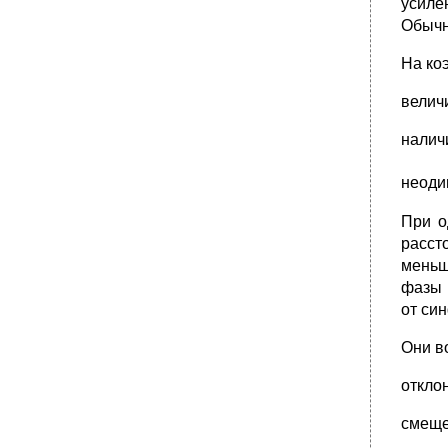
усиле
Обычн
На ко
велич
налич
неоди
При о
расст
меньш
фазы 
от си
Они в
откло
смеще