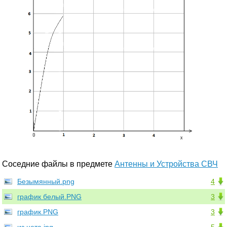
Соседние файлы в предмете
Антенны и Устройства СВЧ
Безымянный.png
4
график белый.PNG
3
график.PNG
3