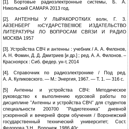
[1]. Бортовые радиоэлектронные системы, Б. А.
Никольский САМАРА 2013 год.
[2]. АНТЕННЫ У ЛЫРАКОРОТКИХ волн, Г. 3.
АйЗЕНБЕРГ roCYДAPCTBE!IIIOE ИЗДАТЕЛЬСТВО
ЛИТЕРАТУРЫ ЛО ВОПРОСАМ СВЯЗИ И РАДИО
МОСКВА 1957
[3]. Устройства СВЧ и антенны : учебник / А. А. Филонов,
А. Н. Фомин, Д. Д. Дмитриев [и др.] ; ред. А. А. Филонов. –
Красноярск : Сиб. федер. ун-т, 2014
[4]. Справочник по радиоэлектронике / Под ред.
А. А. Куликовского. — М.: Энергия, 1967. — Т. 1. — 316 с.
[5] Антенны и устройства СВЧ: Методическое
руководство к выполнению курсовой работы по
дисциплине "Антенны и устройства СВЧ" для студентов
специальности 200700 "Радиотехника" дневной
ускоренной и вечерней форм обучения / Воронежский
государственный технический университет; Сост.
Федорова З.Н. . Воронеж, 1986.40с.