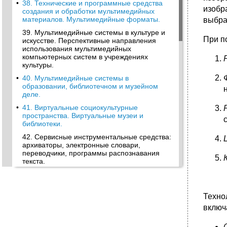
•
38. Технические и программные средства
изобр
создания и обработки мультимедийных
материалов. Мультимедийные форматы.
выбра
39. Мультимедийные системы в культуре и
При п
искусстве. Перспективные направления
использования мультимедийных
компьютерных систем в учреждениях
культуры.
•
40. Мультимедийные системы в
образовании, библиотечном и музейном
деле.
•
41. Виртуальные социокультурные
пространства. Виртуальные музеи и
библиотеки.
42. Сервисные инструментальные средства:
архиваторы, электронные словари,
переводчики, программы распознавания
текста.
•
43. Понятие базы данных. Системы
управления базами данных.
44. Проектирование баз данных. Этапы
Техно
разработки баз данных.
включ
•
45. Автоматизированные библиотечно-
информационные системы: состав, функции