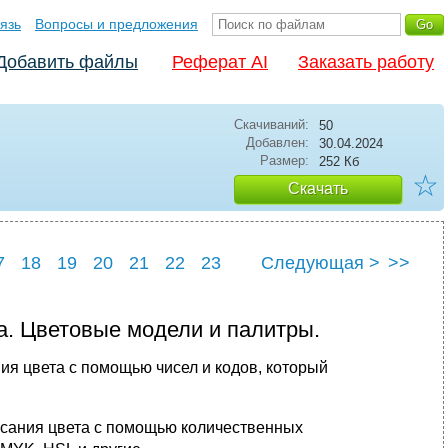
язь
Вопросы и предложения
Добавить файлы
Реферат AI
Заказать работу
Скачиваний:
50
Добавлен:
30.04.2024
Размер:
252 Кб
☆
Скачать
7
18
19
20
21
22
23
Следующая >
>>
7
28
а. Цветовые модели и палитры.
ия цвета с помощью чисел и кодов, который
исания цвета с помощью количественных