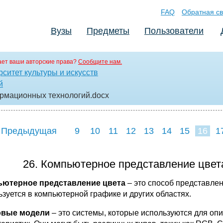
FAQ
Обратная св
Вузы
Предметы
Пользователи
ет ваши авторские права?
Сообщите нам.
ситет культуры и искусств
й
ормационных технологий
.docx
 Предыдущая
9
10
11
12
13
14
15
16
1
24
25
26
2
26. Компьютерное представление цвет
ютерное представление цвета
– это способ представлен
ьзуется в компьютерной графике и других областях.
овые модели
– это системы, которые используются для оп