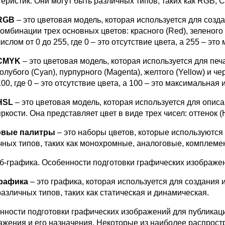
теристик. Они могут быть различных типов, таких как RGB, 
RGB
– это цветовая модель, которая используется для соз
комбинации трех основных цветов: красного (Red), зеленого 
числом от 0 до 255, где 0 – это отсутствие цвета, а 255 – э
CMYK
– это цветовая модель, которая используется для пе
голубого (Cyan), пурпурного (Magenta), желтого (Yellow) и ч
100, где 0 – это отсутствие цвета, а 100 – это максимальная
HSL
– это цветовая модель, которая используется для опис
яркости. Она представляет цвет в виде трех чисел: оттенок (H
овые палитры
– это наборы цветов, которые используются 
чных типов, таких как монохромные, аналоговые, комплеме
еб-графика. Особенности подготовки графических изображен
рафика
– это графика, которая используется для создания
различных типов, таких как статическая и динамическая.
нности подготовки графических изображений для публикаци
ажения и его назначения. Некоторые из наиболее распрос