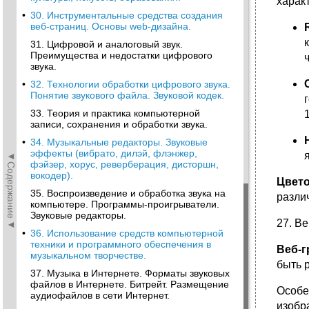
харак
•
30. Инструментальные средства создания
веб-страниц. Основы web-дизайна.
31. Цифровой и аналоговый звук.
Преимущества и недостатки цифрового
звука.
•
32. Технологии обработки цифрового звука.
Понятие звукового файла. Звуковой кодек.
33. Теория и практика компьютерной
записи, сохранения и обработки звука.
•
34. Музыкальные редакторы. Звуковые
эффекты (вибрато, дилэй, флэнжер,
◄Содержание◄
фэйзер, хорус, реверберация, дисторшн,
вокодер).
Цвет
35. Воспроизведение и обработка звука на
разли
компьютере. Программы-проигрыватели.
Звуковые редакторы.
27. В
•
36. Использование средств компьютерной
техники и программного обеспечения в
Веб-г
музыкальном творчестве.
быть 
37. Музыка в Интернете. Форматы звуковых
файлов в Интернете. Битрейт. Размещение
Особе
аудиофайлов в сети Интернет.
изобр