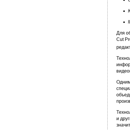
и использование.
46. Автоматизированные информационные
системы учета музейных коллекций.
Функции и назначение.
•
47. Понятие о коммуникационном формате
unimarc и его применение в библиотеках
Для о
Республики Беларусь.
Cut P
48. Компьютерные сети: каналы передачи
редак
информации, оборудование, топология.
•
49. Компьютерные сети. Глобальная сеть
Техно
Интернет.
инфор
50. Компьютерные сети. Основные методы
видео
адресации компьютеров в сети.
•
51. Ресурсы Интернета, доступ к ним.
Одним
Просмотр и навигация в Интернете.
специ
52. Глобальная сеть Интернет. Провайдеры
объед
интернет-услуг в Беларуси.
произ
•
53. Информационные ресурсы Интернета в
сфере культуры и искусств.
Техно
54. Службы сети Интернет: электронная
и дру
почта, www, служба передачи файлов,
значи
служба телеконференций и др.