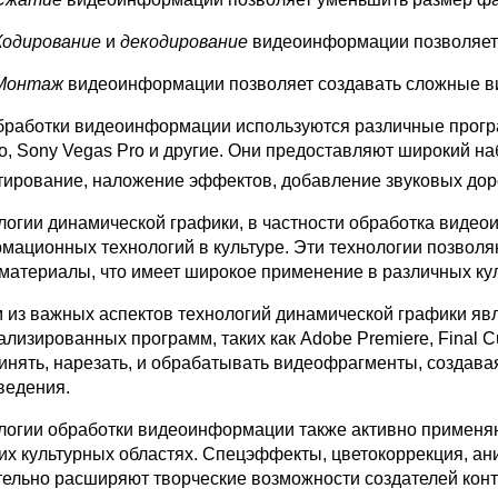
Кодирование
и
декодирование
видеоинформации позволяет 
Монтаж
видеоинформации позволяет создавать сложные в
бработки видеоинформации используются различные програм
ro, Sony Vegas Pro и другие. Они предоставляют широкий на
тирование, наложение эффектов, добавление звуковых дор
логии динамической графики, в частности обработка видео
мационных технологий в культуре. Эти технологии позволяю
материалы, что имеет широкое применение в различных ку
 из важных аспектов технологий динамической графики яв
ализированных программ, таких как Adobe Premiere, Final Cu
инять, нарезать, и обрабатывать видеофрагменты, создав
ведения.
логии обработки видеоинформации также активно применяю
гих культурных областях. Спецэффекты, цветокоррекция, а
тельно расширяют творческие возможности создателей конт