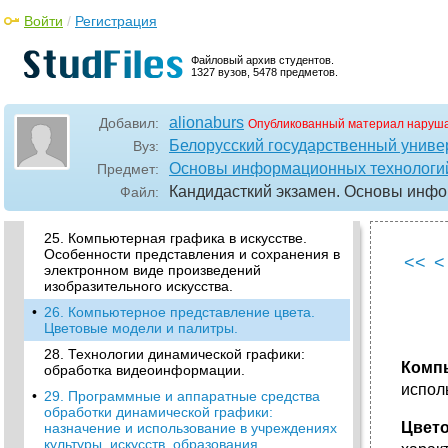
•
21. Компьютерная графика.
Войти
/
Регистрация
Классификация. Графические редакторы и
форматы.
Файловый архив студентов.
•
22. Статическая графика. Создание,
1327 вузов, 5478 предметов.
преобразование и вывод графической
информации.
23. Динамическая графика. Понятие
alionaburs
Добавил:
Опубликованный материал наруша
анимации. 2d- и 3d-анимация. Этапы
Белорусский государственный универ
Вуз:
создания анимационных материалов.
Основы информационных технологи
Предмет:
•
24. Технические и программные средства,
Кандидасткий экзамен. Основы инф
Файл:
методы обработки графических
изображений.
25. Компьютерная графика в искусстве.
Особенности представления и сохранения в
<<
<
электронном виде произведений
изобразительного искусства.
•
26. Компьютерное представление цвета.
Цветовые модели и палитры.
28. Технологии динамической графики:
Компь
обработка видеоинформации.
испол
•
29. Программные и аппаратные средства
обработки динамической графики:
Цвет
назначение и использование в учреждениях
культуры, искусств, образования.