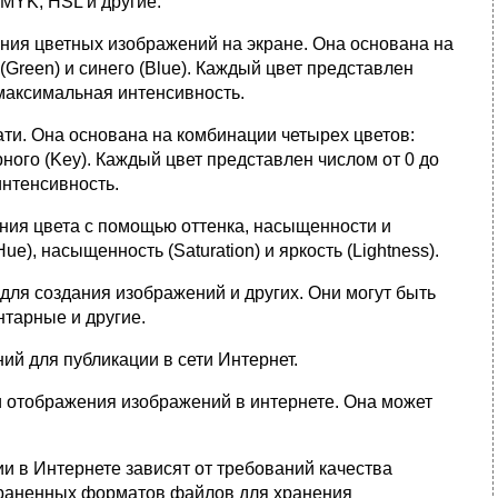
CMYK, HSL и другие.
дания цветных изображений на экране. Она основана на
(Green) и синего (Blue). Каждый цвет представлен
то максимальная интенсивность.
чати. Она основана на комбинации четырех цветов:
ерного (Key). Каждый цвет представлен числом от 0 до
 интенсивность.
ания цвета с помощью оттенка, насыщенности и
ue), насыщенность (Saturation) и яркость (Lightness).
для создания изображений и других. Они могут быть
нтарные и другие.
ий для публикации в сети Интернет.
 и отображения изображений в интернете. Она может
и в Интернете зависят от требований качества
траненных форматов файлов для хранения