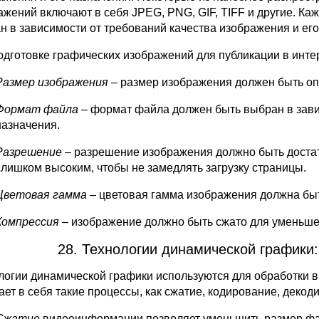
ажений включают в себя JPEG, PNG, GIF, TIFF и другие. Ка
н в зависимости от требований качества изображения и его
одготовке графических изображений для публикации в инте
Размер изображения
– размер изображения должен быть оп
Формат файла
– формат файла должен быть выбран в зави
назначения.
Разрешение
– разрешение изображения должно быть достат
слишком высоким, чтобы не замедлять загрузку страницы.
Цветовая гамма
– цветовая гамма изображения должна быт
Компрессия
– изображение должно быть сжато для уменьше
28. Технологии динамической графики
логии динамической графики используются для обработки
ает в себя такие процессы, как сжатие, кодирование, декод
Сжатие
видеоинформации позволяет уменьшить размер файл