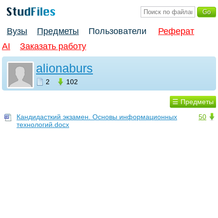
Вузы
Предметы
Пользователи
Реферат
AI
Заказать работу
alionaburs
2
102
☰ Предметы
Кандидасткий экзамен. Основы информационных
50
технологий.docx