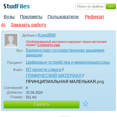
Вузы
Предметы
Пользователи
Реферат
AI
Заказать работу
Kowd888
Добавил:
Опубликованный материал нарушает ваши авторские
права?
Сообщите нам.
Белорусская государственная академия
Вуз:
авиации
Цифровые устройства и микропроцессоры
Предмет:
КП регистр сдвига
/
Файл:
ГРАФИЧЕСКИЙ МАТЕРИАЛ
/
ПРИНЦИПИАЛЬНАЯ МАЛЕНЬКАЯ
.png
Скачиваний:
8
Добавлен:
25.04.2024
Размер:
551 Кб
☆
Скачать