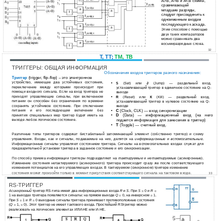
A>B, A=B и A<B схемы,
сравнивающей
младшие разряды,
следует присоединить к
одноименным входам
последующего каскада.
Этим способом с помощью
двух таких компараторов
можно сравнивать два
восьмиразрядных слова.
32
T, TT;
ТМ, ТВ
ТРИГГЕРЫ: ОБЩАЯ ИНФОРМАЦИЯ
Обозначения входов триггеров разного назначения:
Триггер
(trigger, flip-flop) – это электронное
устройство, имеющее два устойчивых состояния,
•
S
(Set) или
J
(Jump) — раздельный вход,
переключение между которыми происходит при
устанавливающий триггер в единичное состояние на Q-
помощи входного сигнала. Если на вход триггера не
выходе
приходят управляющие сигналы, при включенном
•
R
(Reset) или
К
(Kill) — раздельный вход,
питании он способен без ограничения по времени
устанавливающий триггер в нулевое состояние на Q-
сохранять устойчивое состояние. При отключении
выходе
питания и его последующем включении без
•
С
(Clock, CLK) — вход синхронизации
принятия специальных мер триггер будет иметь на
•
D
(Data) — информационный вход (на него
выходе любое логическое состояние.
подается информация для занесения в триггер)
•
Т
(Toggle) — счетный вход.
Различные типы триггеров содержат бистабильный запоминающий элемент (собственно триггер) и схему
управления. Входы, как и сигналы, подаваемые на них, делятся на
информационные
и
вспомогательные
.
Информационные сигналы управляют состоянием триггера. Сигналы на вспомогательных входах служат для
предварительной установки триггера в заданное состояние и его синхронизации.
По способу приема информации триггеры подразделяют на
тактируемые
и
нетактируемые
(асинхронные).
Изменение состояния нетактируемого (асинхронного) триггера происходит сразу же после соответствующего
изменения потенциалов на его управляющих входах. В тактируемом (синхронном) триггере изменение
состояния может произойти только в момент присутствия соответствующего сигнала на тактовом входе.
33
RS-ТРИГГЕР
Асинхронный
триггер RS-типа имеет два информационных входа
R
и
S
. При
S
= 0 и
R
=
1 на выходах триггера появляются сигналы: на прямом выходе
Q
= 0, на инверсном = 1.
При
S
= 1 и
R
= 0 выходные сигналы триггера принимают противоположные состояния
(
Q
= 1, = 0). Этот триггер не имеет тактового входа. Простейший RSтриггер можно
реализовать на логических элементах ИЛИ-НЕ или И-НЕ.