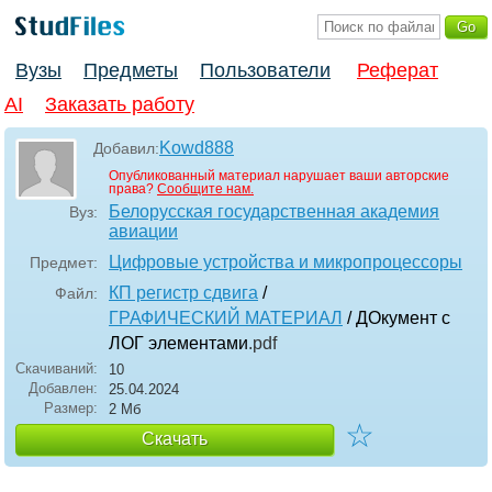
Вузы
Предметы
Пользователи
Реферат
AI
Заказать работу
Kowd888
Добавил:
Опубликованный материал нарушает ваши авторские
права?
Сообщите нам.
Белорусская государственная академия
Вуз:
авиации
Цифровые устройства и микропроцессоры
Предмет:
КП регистр сдвига
/
Файл:
ГРАФИЧЕСКИЙ МАТЕРИАЛ
/ ДОкумент с
ЛОГ элементами
.pdf
Скачиваний:
10
Добавлен:
25.04.2024
Размер:
2 Мб
☆
Скачать