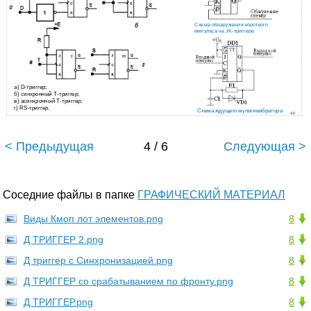
Схема обнаружения короткого
импульса на JK-триггере
а) D-триггер;
б) синхронный Т-триггер;
в) асинхронный Т-триггер;
г) RS-триггер.
Схема ждущего мультивибратора
40
< Предыдущая
4 / 6
Следующая >
Соседние файлы в папке
ГРАФИЧЕСКИЙ МАТЕРИАЛ
Виды Кмоп лот элементов.png
8
Д ТРИГГЕР 2.png
8
Д триггер с Синхронизацией.png
8
Д ТРИГГЕР со срабатыванием по фронту.png
8
Д ТРИГГЕР.png
8