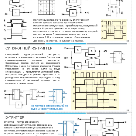
RS-триггеры используют в основном для устранения
влияния дребезга контактов при переключении
механических коммутаторов. Первый импульс, поступивший
на вход R триггера при нажатии на некую кнопку,
переключает его выход в состояние логического 0, а первый
импульс на входе S переключает выход триггера в
состояние 1. Все остальные сигналы, обусловленные
дребезгом контактов, не влияют на триггер.
34
СИНХРОННЫЙ RS-ТРИГГЕР
Синхронный одноступенчатый RS-триггер
отличается от асинхронного наличием С-входа для
синхронизирующих тактовых импульсов.
Синхронный триггер состоит из асинхронного
RSтриггера и двух логических элементов ("схема
управления") на его входе. Если на входе
синхронизации С присутствует логический ноль,
RS-триггер находится в режиме "хранение" и не
реагирует на входные сигналы. При подаче на вход
синхронизации С логической единицы триггер
переходит в режим записи.
RS-триггер с синхронизацией по
заднему фронту импульсов
35
D-ТРИГГЕР
D-триггер – триггер задержки или
информационный триггер, при разрешающем
сигнале на тактовом входе устанавливается в
состояние, соответствующее значению на входе D.
D-триггер имеет два входа: С — синхронизации