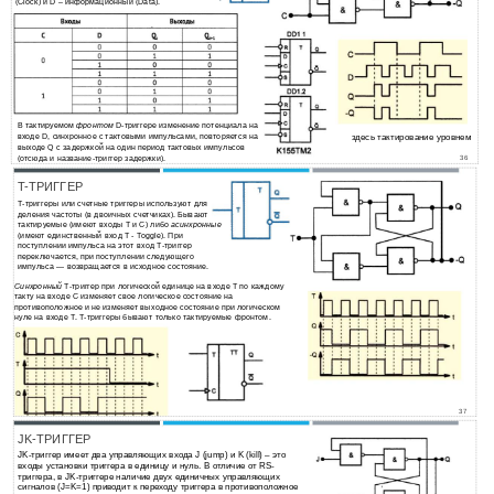
(Clock) и D – информационный (Data).
В тактируемом
фронтом
D-триггере изменение потенциала на
входе D, синхронное с тактовыми импульсами, повторяется на
здесь тактирование уровнем
выходе Q с задержкой на один период тактовых импульсов
(отсюда и название-триггер задержки).
36
T-ТРИГГЕР
Т-триггеры или счетные триггеры используют для
деления частоты (в двоичных счетчиках). Бывают
тактируемые (имеют входы T и С) либо
асинхронные
(имеют единственный вход Т - Toggle). При
поступлении импульса на этот вход Т-триггер
переключается, при поступлении следующего
импульса — возвращается в исходное состояние.
Синхронный
Т-триггер при логической единице на входе Т по каждому
такту на входе С изменяет свое логическое состояние на
противоположное и не изменяет выходное состояние при логическом
нуле на входе Т. Т-триггеры бывают только тактируемые фронтом.
37
JK-ТРИГГЕР
JK-триггер имеет два управляющих входа J (jump) и K (kill) – это
входы установки триггера в единицу и нуль. В отличие от RS-
триггера, в JK-триггере наличие двух единичных управляющих
сигналов (J=K=1) приводит к переходу триггера в противоположное