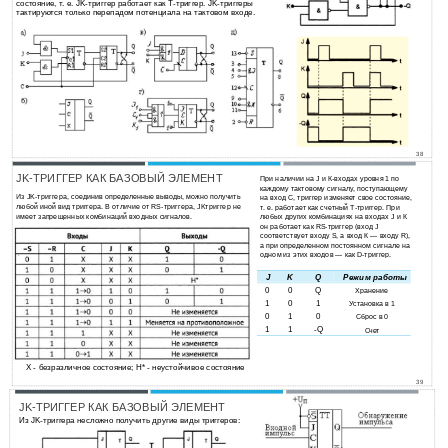
состояние, т. е. JK-триггер работает как T-триггер. JK-триггеры
тактируются только перепадом потенциала на тактовом входе.
38
JK-ТРИГГЕР КАК БАЗОВЫЙ ЭЛЕМЕНТ
При наличии на J и К-входах уровня 1 по
каждому тактовому сигналу, поступающему
Из JK-триггера, соединив определенные выводы, можно получить
на вход С, триггер изменяет свое состояние,
любой иной вид триггера. В отличие от RS-триггера, JKтриггер не
т. е. работает как счетный Т-триггер. При
имеет запрещенных комбинаций входных сигналов.
любых других комбинациях на входах J и К
он работает как RS-триггер (вход J
соответствует входу S, а вход К — входу R),
а при определенном постоянном сигнале на
одном из этих входов — как D-триггер.
J
K
Q
Режим работы
0
0
Q
Хранение
1
0
1
Установка в 1
0
1
0
Сброс в 0
1
1
-Q
Счет
X - безразличное состояние; Н* - неустойчивое состояние
39
JK-ТРИГГЕР КАК БАЗОВЫЙ ЭЛЕМЕНТ
Из JK-триггера несложно получить другие виды триггеров: