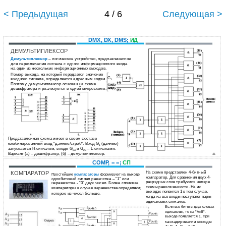
< Предыдущая
4 / 6
Следующая >
DMX, DX, DMS;
ИД
ДЕМУЛЬТИПЛЕКСОР
Демультиплексор
– логическое устройство, предназначенное
для переключения сигнала с одного информационного входа
на один из нескольких информационных выходов.
Номер выхода, на который передается значение
G
входного сигнала, определяется адресным кодом.
1
Поэтому демультиплексор основан на схеме
дешифратора и реализуется в одной микросхеме.
Представленная схема имеет в своем составе
комбинированный вход "данные/строб". Вход G
(данные)
1
запускается H-сигналом, входы G
и G
– L-сигналами.
2A
2B
Вариант (а) – дешифратор, (б) – демультиплексор.
31
COMP, = =;
СП
КОМПАРАТОР
На схеме представлен 4-битный
Простейшие
компараторы
формируют на выходе
компаратор. Для сравнения двух 4-
однобитовый сигнал равенства – “1” или
разрядных слов требуются четыре
неравенства - “0” двух чисел. Более сложные
схемы равнозначности. На их
компараторы в случае неравенства определяют,
выходах появится 1 в том случае,
которое из чисел больше.
когда на все входы поступают пары
одинаковых сигналов.
Если все биты в двух словах
одинаковы, то на "А=B"-
выходе появляется 1. При
каскадировании выходы