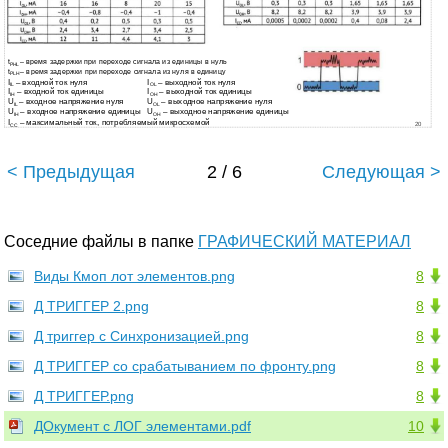
t
– время задержки при переходе сигнала из единицы в нуль
PHL
t
– время задержки при переходе сигнала из нуля в единицу
PLH
I
– входной ток нуля
I
– выходной ток нуля
IL
OL
I
– входной ток единицы
I
– выходной ток единицы
IH
OH
U
– входное напряжение нуля
U
– выходное напряжение нуля
IL
OL
U
– входное напряжение единицы
U
– выходное напряжение единицы
IH
OH
I
– максимальный ток, потребляемый микросхемой
20
CC
< Предыдущая
2 / 6
Следующая >
Соседние файлы в папке
ГРАФИЧЕСКИЙ МАТЕРИАЛ
Виды Кмоп лот элементов.png
8
Д ТРИГГЕР 2.png
8
Д триггер с Синхронизацией.png
8
Д ТРИГГЕР со срабатыванием по фронту.png
8
Д ТРИГГЕР.png
8
ДОкумент с ЛОГ элементами.pdf
10