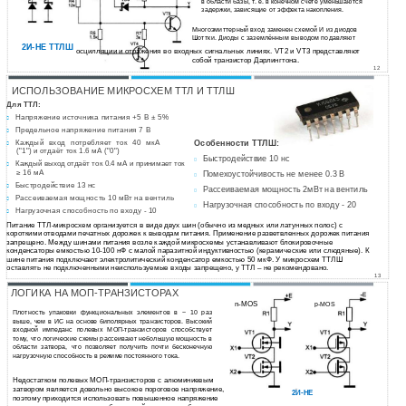
в области базы, т. е. в конечном счете уменьшаются
задержки, зависящие от эффекта накопления.
Многоэмиттерный вход заменен схемой И из диодов
Шоттки. Диоды с заземлённым выводом подавляют
2И-НЕ
ТТЛШ
осцилляции и отражения во входных сигнальных линиях. VT2 и VT3 представляют
собой транзистор Дарлингтона.
12
ИСПОЛЬЗОВАНИЕ МИКРОСХЕМ ТТЛ И ТТЛШ
Для ТТЛ:
Напряжение источника питания +5 В ± 5%

Предельное напряжение питания 7 В

Каждый вход потребляет ток 40 мкА
Особенности ТТЛШ:

("1") и отдаёт ток 1.6 мА ("0")
Быстродействие 10 нс

Каждый выход отдаёт ток 0.4 мА и принимает ток

≥ 16 мА
Помехоустойчивость не менее 0.3 В

Быстродействие 13 нс

Рассеиваемая мощность 2мВт на вентиль

Рассеиваемая мощность 10 мВт на вентиль

Нагрузочная способность по входу - 20

Нагрузочная способность по входу - 10

Питание ТТЛ-микросхем организуется в виде двух шин (обычно из медных или латунных полос) с
короткими отводами печатных дорожек к выводам питания. Применение разветвленных дорожек питания
запрещено. Между шинами питания возле каждой микросхемы устанавливают блокировочные
конденсаторы емкостью 10-100 нФ с малой паразитной индуктивностью (керамические или слюдяные). К
шине питания подключают электролитический конденсатор емкостью 50 мкФ. У микросхем ТТЛШ
оставлять не подключенными неиспользуемые входы запрещено, у ТТЛ – не рекомендовано.
13
ЛОГИКА НА МОП-ТРАНЗИСТОРАХ
n-MOS
p-MOS
Плотность упаковки функциональных элементов в ~ 10 раз
выше, чем в ИС на основе биполярных транзисторов. Высокий
входной импеданс полевых МОП-транзисторов способствует
тому, что логические схемы рассеивают небольшую мощность в
области затвора, что позволяет получить почти бесконечную
нагрузочную способность в режиме постоянного тока.
Недостатком полевых МОП-транзисторов с алюминиевым
затвором является довольно высокое пороговое напряжение,
2И-НЕ
поэтому приходится использовать повышенное напряжение