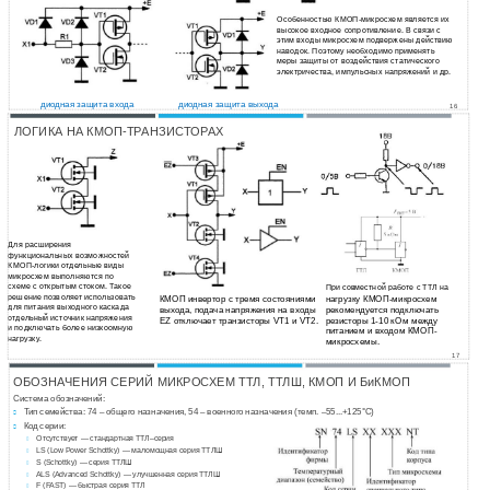
Особенностью КМОП-микросхем является их
высокое входное сопротивление. В связи с
этим входы микросхем подвержены действию
наводок. Поэтому необходимо применять
меры защиты от воздействия статического
электричества, импульсных напряжений и др.
диодная защита входа
диодная защита выхода
16
ЛОГИКА НА КМОП-ТРАНЗИСТОРАХ
Для расширения
функциональных возможностей
КМОП-логики отдельные виды
микросхем выполняются по
схеме с открытым стоком. Такое
При совместной работе с ТТЛ на
решение позволяет использовать
КМОП инвертор с тремя состояниями
нагрузку КМОП-микросхем
для питания выходного каскада
выхода, подача напряжения на входы
рекомендуется подключать
отдельный источник напряжения
EZ отключает транзисторы VT1 и VT2.
резисторы 1-10 кОм между
и подключать более низкоомную
питанием и входом КМОП-
нагрузку.
микросхемы.
17
ОБОЗНАЧЕНИЯ СЕРИЙ МИКРОСХЕМ ТТЛ, ТТЛШ, КМОП И БиКМОП
Система обозначений:
Тип семейства: 74 – общего назначения, 54 – военного назначения (темп.
–55...+125°С)

Код серии:

Отсутствует — стандартная
ТТЛ–серия

LS (Low Power Schottky) — маломощная серия ТТЛШ

S (Schottky) — серия ТТЛШ

ALS (Advanced Schottky) — улучшенная серия ТТЛШ

F (FAST) — быстрая серия ТТЛ
