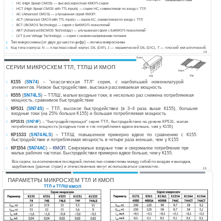
HC (High Speed CMOS) — высокоскоростная
КМОП–серия

HCT (High Speed CMOS with TTL inputs) — серия HC, совместимая по входу с ТТЛ

AC (Advanced CMOS) — улучшенная серия КМОП

ACT (Advanced CMOS with TTL inputs) — серия AC, совместимая по входу с ТТЛ

BCT (BiCMOS Technology) — серия с
БиКМОП–технологией

ABT (Advanced BiCMOS Technology) — улучшенная серия с
БиКМОП–технологией

LVT (Low Voltage Technology) — серия с низким напряжением питания

Тип микросхемы (от двух до шести цифр) – логика микросхемы

Код типа корпуса: N — пластмассовый корпус DIL (DIP), J — керамический DIL (DIC), T — плоский металлический.

18
СЕРИИ МИКРОСХЕМ ТТЛ, ТТЛШ И КМОП
К155
(
SN74
) – "классическая ТТЛ" серия, с наибольшей номенклатурой

элементов. Низкое быстродействие, высокая рассеиваемая мощность
К555
(
SN74LS
) – ТТЛШ, малые входные токи, в несколько раз снижена потребляемая

мощность, сравнимое быстродействие
КР531
(
SN74S
) – ТТЛ, высокое быстродействие (в 3–4 раза выше К155), большие

входные токи (на 25% больше К155) и большая потребляемая мощность
КР1531
(
SN74F
) – "быстродействующая" серия ТТЛ, быстродействие на уровне КР531, малая

потребляемая мощность (входные токи и ток потребления вдвое меньше, чем у К155)
КР1533
(
SN74ALS
) – ТТЛШ, повышенное примерно вдвое по сравнению с К155

быстродействие и потребляемая мощность в четыре раза меньше, чем у К155
КР1554
(
SN74AC
) –
КМОП
. Сверхмалые входные токи и сверхмалое потребление при

малых рабочих частотах. Быстродействие примерно вдвое больше, чем у К155.
Все серии, за исключением последней, полностью совместимы между собой по входам и выходам,
зарубежные (разных стран) и отечественные могут использоваться совместно.
19
ПАРАМЕТРЫ МИКРОСХЕМ ТТЛ И КМОП
ТТЛ и ТТЛШ
КМОП