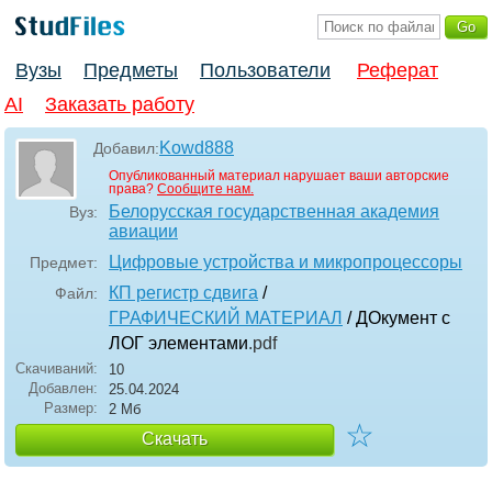
Вузы
Предметы
Пользователи
Реферат
AI
Заказать работу
Kowd888
Добавил:
Опубликованный материал нарушает ваши авторские
права?
Сообщите нам.
Белорусская государственная академия
Вуз:
авиации
Цифровые устройства и микропроцессоры
Предмет:
КП регистр сдвига
/
Файл:
ГРАФИЧЕСКИЙ МАТЕРИАЛ
/ ДОкумент с
ЛОГ элементами
.pdf
Скачиваний:
10
Добавлен:
25.04.2024
Размер:
2 Мб
☆
Скачать