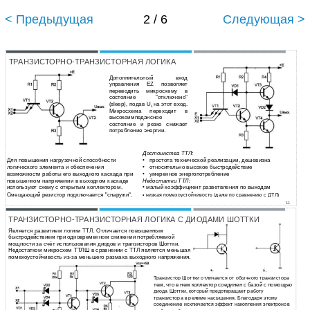
< Предыдущая
2 / 6
Следующая >
ТРАНЗИСТОРНО-ТРАНЗИСТОРНАЯ ЛОГИКА
Дополнительный вход
управления EZ позволяет
переводить микросхему в
состояние "отключено"
(sleep), подав U
на этот вход.
L
Микросхема переходит в
высокоимпедансное
состояние и резко снижает
потребление энергии.
Достоинства ТТЛ:
Для повышения нагрузочной способности
•
простота технической реализации, дешевизна
логического элемента и обеспечения
•
относительно высокое быстродействие
возможности работы его выходного каскада при
•
умеренное энергопотребление
повышенном напряжении в выходном каскаде
Недостатки ТТЛ:
используют схему с открытым коллектором.
• малый коэффициент разветвления по выходам
Смещающий резистор подключается "снаружи".
• низкая помехоустойчивость (даже по сравнению с ДТЛ)
11
ТРАНЗИСТОРНО-ТРАНЗИСТОРНАЯ ЛОГИКА С ДИОДАМИ ШОТТКИ
Является развитием логики ТТЛ. Отличается повышенным
быстродействием при одновременном снижении потребляемой
мощности за счёт использования диодов и транзисторов Шоттки.
Недостатком микросхем ТТЛШ в сравнении с ТТЛ является меньшая
помехоустойчивость из-за меньшего размаха выходного напряжения.
Транзистор Шоттки отличается от обычного транзистора
тем, что в нем коллектор соединен с базой с помощью
диода Шоттки, который предотвращает работу
транзистора в режиме насыщения. Благодаря этому
соединению исключается эффект накопления электронов