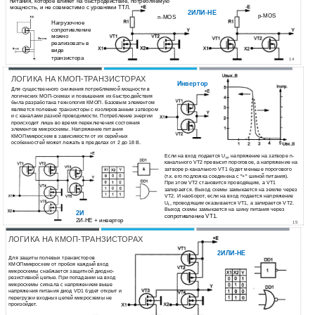
питания, которое влияет на быстродействие, потребляемую
мощность, и не совместимо с уровнями ТТЛ.
2ИЛИ-НЕ
p-MOS
n-MOS
Нагрузочное
сопротивление
можно
реализовать в
виде
транзистора
14
ЛОГИКА НА КМОП-ТРАНЗИСТОРАХ
Инвертор
Для существенного снижения потребляемой мощности в
логических МОП-схемах и повышения их быстродействия
была разработана технология КМОП. Базовым элементом
являются полевые транзисторы с изолированным затвором
и с каналами разной проводимости. Потребление энергии
происходит лишь во время переключения состояния
элементов микросхемы. Напряжение питания
КМОПмикросхем в зависимости от их серийных
особенностей может лежать в пределах от 2 до 18 В.
Если на вход подается U
, напряжение на затворе n-
H
канального VT2 превысит пороговое, а напряжение на
затворе p-канального VТ1 будет меньше порогового
(т.к. его подложка соединена с "+" шиной питания).
При этом VT2 становится проводящим, а VT1
запирается. Выход схемы замыкается на землю через
VT2. И наоборот, если на вход подается напряжение
U
, проводящим оказывается VТ1, а запирается VT2.
L
Выход схемы замыкается на шину питания через
2И
сопротивление VТ1.
2И-НЕ + инвертор
15
ЛОГИКА НА КМОП-ТРАНЗИСТОРАХ
2ИЛИ-НЕ
Для защиты полевых транзисторов
КМОПмикросхем от пробоя каждый вход
микросхемы снабжается защитной диодно-
резистивной цепью. При попадании на вход
микросхемы сигнала с напряжением выше
напряжения питания диод VD1 будет открыт и
перегрузки входных цепей микросхемы не
произойдет.