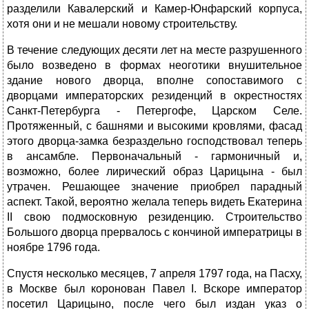
разделили Кавалерский и Камер-Юнфарский корпуса,
хотя они и не мешали новому строительству.
В течение следующих десяти лет на месте разрушенного
было возведено в формах неоготики внушительное
здание нового дворца, вполне сопоставимого с
дворцами императорских резиденций в окрестностях
Санкт-Петербурга - Петергофе, Царском Селе.
Протяженный, с башнями и высокими кровлями, фасад
этого дворца-замка безраздельно господствовал теперь
в ансамбле. Первоначальный - гармоничный и,
возможно, более лирический образ Царицына - был
утрачен. Решающее значение приобрел парадный
аспект. Такой, вероятно желала теперь видеть Екатерина
II свою подмосковную резиденцию. Строительство
Большого дворца прервалось с кончиной императрицы в
ноябре 1796 года.
Спустя несколько месяцев, 7 апреля 1797 года, на Пасху,
в Москве был коронован Павел I. Вскоре император
посетил Царицыно, после чего был издан указ о