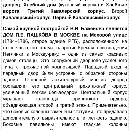
дворец
,
Хлебный дом
(кухонный корпус) и
Хлебные
ворота
,
Третий Кавалерский корпус
, Второй
Кавалерский корпус
,
Первый
Кавалерский корпус
.
Самой крупной постройкой В.И. Баженова является
ДОМ П.Е. ПАШКО́ВА В МОСКВЕ
на Моховой улице
(1784–1786, старое здание РГБ), расположенного на
откосе высокого холма, напротив Кремля, при впадении
Неглинки в Москву-реку, – один из самых красивых
домов столицы. Это сооружений дворцово-усадебного
типа с трехчастной композицией. Парадный вход и
парадный двор были устроены с обратной стороны
здания. Основной архитектурный массив дворца
составляет его центральный трехэтажный корпус,
увенчанный легким бельведером. Центральный корпус
украшает колоннада коринфского ордера,
объединяющая второй и третий этажи. Примечательно,
что боковые колонны заменены статуями, что придавало
дополнительную выразительность и легкость зданию.
Боковые павильоны имеют гладкие колонны