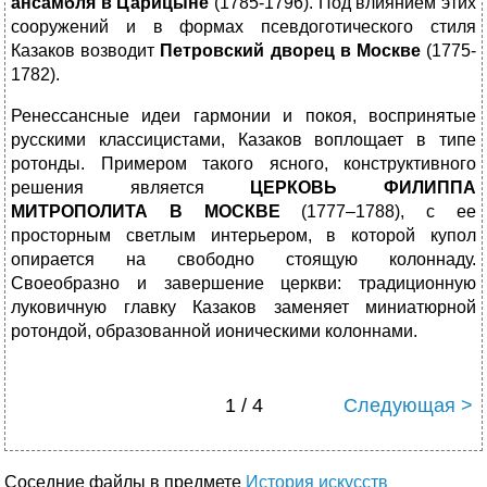
ансамбля в Царицыне
(1785-1796). Под влиянием этих
сооружений и в формах псевдоготического стиля
Казаков возводит
Петровский дворец в Москве
(1775-
1782).
Ренессансные идеи гармонии и покоя, воспринятые
русскими классицистами, Казаков воплощает в типе
ротонды. Примером такого ясного, конструктивного
решения является
ЦЕРКОВЬ ФИЛИППА
МИТРОПОЛИТА
В МОСКВЕ
(1777–1788), с ее
просторным светлым интерьером, в которой купол
опирается на свободно стоящую колоннаду.
Своеобразно и завершение церкви: традиционную
луковичную главку Казаков заменяет миниатюрной
ротондой, образованной ионическими колоннами.
1 / 4
Следующая >
Соседние файлы в предмете
История искусств