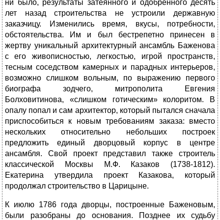
ни было, результаты затеянного и одобренного десять
лет назад строительства не устроили державную
заказчицу. Изменились время, вкусы, потребности,
обстоятельства. Им и был бестрепетно принесен в
жертву уникальный архитектурный ансамбль Баженова
с его живописностью, легкостью, игрой пространств,
тесным соседством камерных и парадных интерьеров,
возможно слишком вольным, по выражению первого
биографа зодчего, митрополита Евгения
Болховитинова, «слишком готическим» колоритом. В
опалу попал и сам архитектор, который пытался сначала
приспособиться к новым требованиям заказа: вместо
нескольких относительно небольших построек
предложить единый дворцовый корпус в центре
ансамбля. Свой проект представил также строитель
классической Москвы М.Ф. Казаков (1738-1812).
Екатерина утвердила проект Казакова, который
продолжал строительство в Царицыне.
К июлю 1786 года дворцы, построенные Баженовым,
были разобраны до основания. Позднее их судьбу