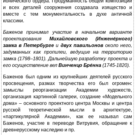
ионического ордера. Продуманность общей композиции
и всех деталей сооружения создавала изящество и
вместе с тем монументальность в духе античной
классики.
Баженов принимал участие в начальном варианте
проектирования
Михайловского (Инжене́рного)
замка в Петербурге
и
двух
павильонов
около него,
задуманных как пропилеи, ведущие на территорию
замка (1798–1801). Дальнейшую разработку проекта и
его осуществление вел
Винченцо
Бре́нна
(1745-1820)
.
Баженов был одним из крупнейших деятелей русского
просвещения, размах творчества его был огромен:
замыслы реорганизации Академии художеств,
организация картинной галереи, создание «Модельного
дома» – основного проектного центра Москвы и центра
русской теоретической мысли в архитектуре,
«партикулярной Академии», как ее называл сам
Баженов, участие в переводе Витрувия, обращение к
древнерусскому наследию и пр.