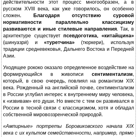
действительности этот процесс многообразен, а в
русском XVIII века, как уже говорилось, он особенно
сложен
.
Благодаря отсутствию суровой
нормативности параллельно классицизму
развиваются и иные стилевые направ
ления
. Так, в
архитектуре существует
псевдоготика,
«китайщина»
(шинуазри́) и
«туретчина»
(тюркери), используя
традиции средневековья, Дальнего Востока и Передней
Азии.
Уходящее рококо оказало определенное воздействие на
формирующийся в живописи
сентиментализм
,
который, в свою очередь, повлиял на романтизм XIX
века. Рожденный на английской почве, сентиментализм
в России углубил интерес к внутреннему миру человека,
к «извивам» его души. Но вместе с тем он развивался в
России в тесной связи с классицизмом, хотя и обладал
собственной мировоззренческой природой.
«Ампир
ные» портреты Боровиковского начала
XIX
века с их культом семей
ственности, например, прямо