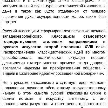
сказалось и в архитектуре эпохи классицизма, и в
монументальной скульптуре, в исторической живописи, и
даже в таком как будто отдаленном от прямого
выражения духа государственности жанре, каким был
портрет.
Русский классицизм сформировался несколько позднее
западноевропейского.
Классицизм становится
господствующим стилевым направлением в
русском искусстве второй половины
XVIII
века
.
Распространению классицистических идей во многом
способствовала политическая ситуация первого
десятилетия екатерининского времени, когда дворяне
возлагали надежды на преобразования общества и
видели в Екатерине идеал «просвещенной монархини».
Но в русском классицизме отсутствует идея жесткого
подчинения личности абсолютному государственному
началу. В этом смысле русский классицизм ближе к
самим истокам, к искусству античному, с его
воплощением разумного и естественного, простоты и