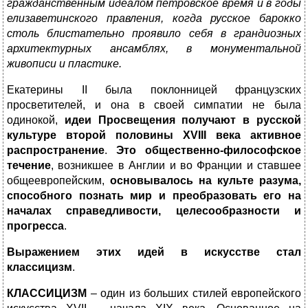
гражданственным идеалом петровское время и в годы
елизаветинского правления, когда русское барокко
столь блистательно
проявило себя в грандиозных
архитектурных ансамблях, в монумен
тальной
живописи и пластике.
Екатерины II была поклонницей французских
просветителей, и она в своей симпатии не была
одинокой,
идеи Просвещения получают в русской
культуре второй половины
XVIII
века активное
распространение
.
Это общественно-философское
течение
, возникшее в Англии и во Франции и ставшее
общеевропейским,
основывалось на культе разума,
способного познать мир и преобразовать его на
началах справедливости, целесообразности и
прогресса
.
Выражением этих идей в искусстве стал
классицизм
.
КЛАССИЦИЗМ
– один из больших стилей европейского