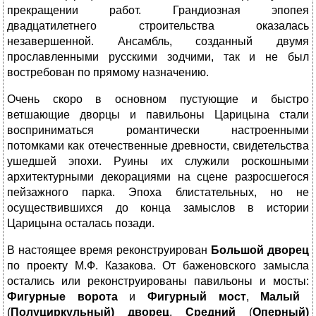
прекращении работ. Грандиозная эпопея
двадцатилетнего строительства оказалась
незавершенной. Ансамбль, созданный двумя
прославленными русскими зодчими, так и не был
востребован по прямому назначению.
Очень скоро в основном пустующие и быстро
ветшающие дворцы и павильоны Царицына стали
восприниматься романтически настроенными
потомками как отечественные древности, свидетельства
ушедшей эпохи. Руины их служили роскошными
архитектурными декорациями на сцене разросшегося
пейзажного парка. Эпоха блистательных, но не
осуществившихся до конца замыслов в истории
Царицына осталась позади.
В настоящее время реконструирован
Большой дворец
по проекту М.Ф. Казакова. От баженовского замысла
остались или реконструированы павильоны и мосты:
Фигурные ворота
и
Фигурный мост
,
Малый
(
Полуцир
кульный) дворец
,
Средний
(
Оперный)