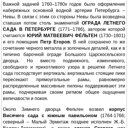
Важной задачей 1760–1780х годов было оформление
набережных основной водной артерии Петербурга –
Невы. В связи с этим со стороны Невы была возведена
ставшая потом столь знаменитой
ОГРАДА ЛЕТНЕГО
САДА
В ПЕТЕРБУРГЕ
(1771–1786), автором которой
считаются
ЮРИЙ МАТВЕЕВИЧ ФЕ́ЛЬТЕН
(1730–1801)
и его помощник
Петр Егоров
. В ней сохранено то же
сочетание черного металла и золоченых деталей, как и в
типично барочной ограде Большого Царскосельского
дворца. Но вместо подвижного, изменчивого,
свободного и прихотливого узора в решетке Летнего
сада господствует вертикаль: вертикально стоящие пики
пересекают прямоугольные рамы, равномерно
распределенные массивные пилоны поддерживают эти
рамы, подчеркивая своим ритмом общее ощущение
величавости и покоя.
Около Зимнего дворца Фельтен возвел
корпус
Висячего сада
с южным павильоном
(1764-1766;
северный – Малый Эрмитаж позднее исполнен Ж.-Б.