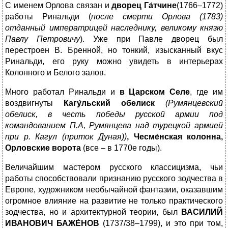
С именем Орлова связан и
дворец Га́тчине
(1766–1772)
работы Ринальди (
после смерти Орлова (1783)
отданный императрицей
наследнику, великому князю
Павлу Петровичу
). Уже при Павле дворец был
перестроен В. Бренной, но тонкий, изысканный вкус
Ринальди, его руку можно увидеть в интерьерах
Колонного и Белого залов.
Много работал Ринальди и
в Царском Селе
, где им
воздвигнуты
Кагу́льский обелиск
(Румянцевский
обелиск, в честь победы русской армии под
командованием П.А, Румянцева над турецкой армией
при р. Кагул (приток Дуная))
, Чесме́нская колонна,
Орловские ворота
(все – в 1770е годы).
Величайшим мастером русского классицизма, чьи
работы способствовали признанию русского зодчества в
Европе, художником необычайной фантазии, оказавшим
огромное влияние на развитие не только практического
зодчества, но и архитектурной теории, был
ВАСИЛИЙ
ИВАНОВИЧ БАЖЕ́НОВ
(1737/38–1799), и это при том,