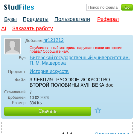
Вузы
Предметы
Пользователи
Реферат
AI
Заказать работу
nr121212
Добавил:
Опубликованный материал нарушает ваши авторские
права?
Сообщите нам.
Витебский государственный университет им.
Вуз:
П. М. Машерова
История искусств
Предмет:
3.ЛЕКЦИЯ_РУССКОЕ ИСКУССТВО
Файл:
ВТОРОЙ ПОЛОВИНЫ XVIII ВЕКА
.doc
Скачиваний:
7
Добавлен:
10.02.2024
Размер:
334 Кб
☆
Скачать