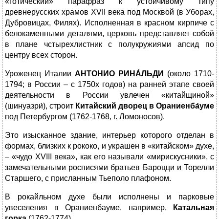
«готический» парафраз к устойчивому типу
древнерусских храмов XVII века под Москвой (в Уборах,
Дубровицах, Филях). Исполненная в красном кирпиче с
белокаменными деталями, церковь представляет собой
в плане чстырехлистник с полукружиями апсид по
центру всех сторон.
Уроженец Италии
АНТОНИО РИНА́ЛЬДИ
(около 1710-
1794; в России – с 1750х годов) на ранней этапе своей
деятельности в России увлечен «китайщиной»
(шинуазри́), строит
Ки
тайский дворец в Ораниенба́уме
под Петербургом (1762-1768, г. Ломоносов).
Это изысканное здание, интерьер которого отделан в
формах, близких к рококо, и украшен в «китайском» духе,
– «чудо XVIII века», как его называли «мирискусники», с
замечательными росписями братьев Бароцци и Торелли
Старшего, с присланным Тьеполо плафоном.
В рокайльном духе были исполнены и парковые
увеселения в Ораниенбауме, например,
Катальная
горка
(1762-1774).