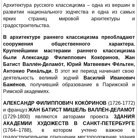
Архитектура русского классицизма – одна из вершин в
развитии национального зодчества и одна из самых
ярких страниц мировой архитектуры и
градостроительства.
В архитектуре раннего классицизма преобладают
сооружения общественного характера.
Крупнейшими мастерами раннего классицизма
были Александр Филиппович Коко́ринов, Жан
Батист Валле́н-Деламо́т, Юрий Матвеевич Фе́льтен,
Антонио
Рина́льди.
В этот же период начинает свою
деятельность великий зодчий
Василий Иванович
Баже́нов
, получивший образование в Парижской и
Римской академиях.
АЛЕКСАНДР ФИЛИППОВИЧ КОКО́РИНОВ
(1726-1772)
и француз
ЖАН БАТИСТ МИШЕЛЬ ВАЛЛЕ́Н-ДЕЛАМО́Т
(1729-1800) являются авторами проекта
ЗДАНИЯ
АКАДЕМИИ ХУДОЖЕСТВ В САНКТ-ПЕТЕРБУРГЕ
(1764–1788), в котором учтено важное в
градостроительном отношении местоположение здания