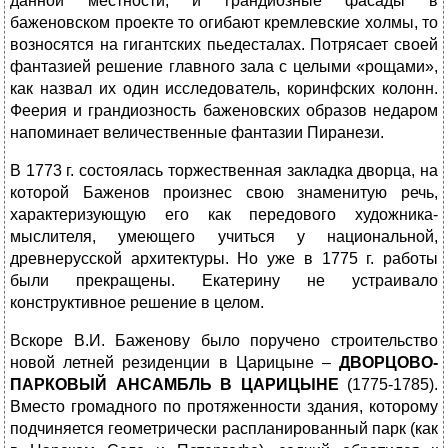
данной местности, и грандиозные фасады в
баженовском проекте то огибают кремлевские холмы, то
возносятся на гигантских пьедесталах. Потрясает своей
фантазией решение главного зала с целыми «рощами»,
как назвал их один исследователь, коринфских колонн.
Феерия и грандиозность баженовских образов недаром
напоминает величественные фантазии Пиранези.
В 1773 г. состоялась торжественная закладка дворца, на
которой Баженов произнес свою знаменитую речь,
характеризующую его как передового художника-
мыслителя, умеющего учиться у национальной,
древнерусской архитектуры. Но уже в 1775 г. работы
были прекращены. Екатерину не устраивало
конструктивное решение в целом.
Вскоре В.И. Баженову было поручено строительство
новой летней резиденции в Царицыне –
ДВОРЦОВО-
ПАРКОВЫЙ
АНСАМБЛЬ В ЦАРИЦЫНЕ
(1775-1785).
Вместо громадного по протяженности здания, которому
подчиняется геометрически распланированный парк (как