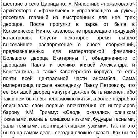
шествие в село Царицыно...». Милостиво «пожаловала»
архитектора с «фамилиею» и управляющего «к руке»,
посетила главный из выстроенных для нее трех
дворцов. После прогулки в парке от была в
Коломенское. Ничто, казалось, не предвещало грядущей
катастрофы. Спустя некоторое время вышло
высочайшее распоряжение о сносе сооружений,
предназначенных для императорской фамилии:
Большого дворца Екатерины II, объединенного с
дворцами Павла и великих князей Александра и
Константина, а также Кавалерского корпуса, то есть
почти всей центральной части ансамбля. Сама
императрица писала наследнику Павлу Петровичу, что
ее Большой дворец «внутри должен быть изменен, ибо
так в нем было бы невозможно жить», а более подробно
описывала свои первые впечатления от интерьеров
барону Ф.М. Гримму: «Своды оказались слишком
тяжелыми, комнаты слишком низкими, будуары тесными,
залы темными, лестницы слишком узкими». Так ли это
было на самом деле - сегодня сложно сказать. Как бы то