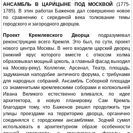
АНСАМБЛЬ В ЦАРИ́ЦЫНЕ ПОД МОСКВОЙ
(1775-
1785). В этих работах Баженов дал совершенно новое
по сравнению с серединой века толкование темы
городского и загородного дворцов.
Проект Кремлевского Дворца
подразумевал
реконструкцию всего Кремля. Это был, по сути, проект
нового центра Москвы. В него входили царский дворец
(нижний ярус которого вместе с откосом холма
образовывал мощный цоколь, а главный фасад выходил
на Москву-реку), Коллегии, Арсенал, Театр, площадь,
задуманная наподобие античного форума, с трибунами
для народных собраний. Ансамбль Соборной площади
со знаменитыми кремлевскими соборами и колокольней
Ивана Великого естественно вливался, по идее
архитектора, в новую планировку. Сам Кремль
благодаря тому, что Баженов решил продолжить три
улицы проездами на территорию дворца, органично
соединялся с городскими ансамблями. Зодчий сумел
использовать в архитектурном образе особенности