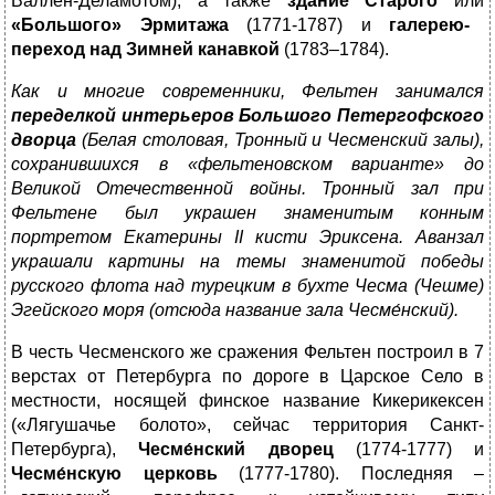
Валлен-Деламотом), а также
здание Старого
или
«Большого» Эрмитажа
(1771-1787) и
галерею-
переход над Зимней канавкой
(1783–1784).
Как и многие современники, Фельтен занимался
переделкой интерьеров Большого Петергофского
дворца
(Белая столовая, Тронный и Чесменский залы),
сохранившихся в «фельтеновском варианте» до
Великой Отечественной войны. Тронный зал при
Фельтене был украшен знаменитым конным
портретом Екатерины
II
кисти Эриксена. Аванзал
украшали картины на темы знаменитой победы
русского флота над турецким в
бухте
Чес
ма (Чешме)
Эгейского моря
(отсюда название зала Чес
ме́нский).
В честь Чесменского же сражения Фельтен построил в 7
верстах от Петербурга по дороге в Царское Село в
местности, носящей финское название Кикерикексен
(«Лягушачье болото», сейчас территория Санкт-
Петербурга),
Чесме́нский дворец
(1774-1777) и
Чесме́нскую церковь
(1777-1780). Последняя –