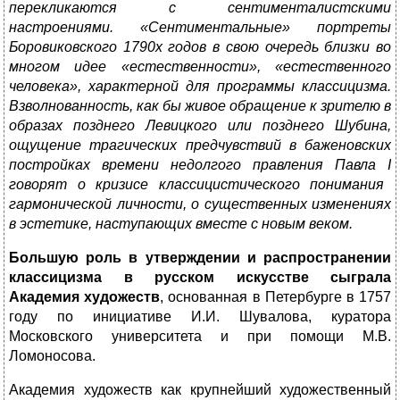
перекликаются с сентимен
талистскими
настроениями. «Сентиментальные» портреты
Боровиковского 1790х годов в свою очередь близки во
многом идее «естественности», «естественного
человека», характерной для
программы классицизма.
Взволнованность, как бы живое обраще
ние к зрителю в
образах позднего Левицкого или позднего Шубина,
ощущение трагических предчувствий в баженовских
постройках времени недолгого правления Павла
I
говорят о кризисе классицистического понимания
гармонической личности, о существенных изменениях
в эстетике, наступающих вместе с новым веком.
Большую роль в утверждении и распространении
классицизма в русском искусстве сыграла
Академия художеств
, основанная в Петербурге в 1757
году по инициативе И.И. Шувалова, куратора
Московского университета и при помощи М.В.
Ломоносова.
Академия художеств как крупнейший художественный