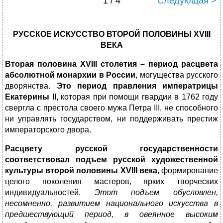
1 / 4
Следующая >
РУССКОЕ ИСКУССТВО ВТОРОЙ ПОЛОВИНЫ
XVIII
ВЕКА
Вторая половина
XVIII
столетия – период расцвета
абсолютной монархии в России
, могущества русского
дворянства.
Это период правления императрицы
Екатерины
II
,
которая при помощи гвардии в 1762 году
свергла с престола своего мужа Петра III, не способного
ни управлять государством, ни поддерживать престиж
императорского двора.
Расцвету русской государственности
соответствовал подъем русской художественной
культуры второй половины
XVIII
века
, формирование
целого поколения мастеров, ярких творческих
индивидуальностей.
Этот подъем обусловлен,
несомненно, развитием
национального искусства в
предшествующий период, в овеянное
высоким