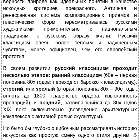
верности природе как идеальных понятий в качестве
исходных критериев прекрасного. Античная и
ренессансная система композиционных приемов и
пластических форм пересматривалась русскими
художниками применительно к национальным
традициям, к русскому образу жизни. Русский
классицизм овеян более теплым и задушевным
чувством, менее официален, чем его европейский
прототип.
В своем развитии
русский классицизм
проходит
несколько
этапов
:
ранний классицизм
(60е – первая
половина 80х годов; переход от барокко к классицизму,),
строгий
, или
зрелый
(вторая половина 80х – 90е годы,
вплоть до 1800; главенство ордера, изысканность
пропорций), и
поздний
, развивающийся до 30х годов
XIX века включительно (возведение архитектурных
комплексов с активной ролью скульптуры).
Но было бы глубоко ошибочным рассматривать историю
искусства как простую смену одного стиля другим. В