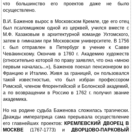
что большинство его проектов даже не было
осуществлено.
В.И. Баженов вырос в Московском Кремле, где его отец
был псаломщиком одной из церквей, учился вместе с
М.Ф. Казаковым в архитектурной команде Ухтомского,
затем в гимназии при Московском университете. В 1756
г. был отправлен в Петербург в учение к Савве
Чева́кинскому. Окончив в 1760 г. Академию художеств
(относительно которой по праву заявлял, что она «мною
первым началась...»), Баженов поехал пенсионером во
Францию и Италию. Живя за границей, он пользовался
такой известностью, что был избран профессором
Римской, членом Флорентийской и Болонской академий,
а по возвращении в Россию в 1762 г. получил звание
академика.
Но на родине судьба Баженова сложилась трагически.
Дважды императрица сама прерывала осуществление
его главнейших проектов:
КРЕМЛЕВСКИЙ ДВОРЕЦ
В
МОСКВЕ
(1767-1773) и
ДВОРЦОВО-ПАРКОВЫЙ