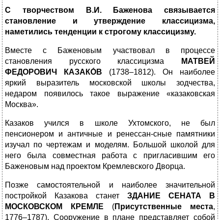
С творчеством В.И. Баженова
связывается
становление и утверждение классицизма,
наметились тенденции к строгому классицизму.
Вместе с Баженовым участвовал в процессе
становления русского классицизма
МАТВЕЙ
ФЕДОРОВИЧ КАЗАКО́В
(1738–1812). Он наиболее
яркий выразитель московской школы зодчества,
недаром появилось такое выражение «казаковская
Москва».
Казаков учился в школе Ухтомского, не был
пенсионером и античные и ренессан-сные памятники
изучал по чертежам и моделям. Большой школой для
него была совместная работа с пригласившим его
Баженовым над проектом Кремлевского Дворца.
Позже самостоятельной и наиболее значительной
постройкой Казакова станет
ЗДА
НИЕ СЕНАТА
В
МОСКОВСКОМ КРЕМЛЕ
(
Присутственные места
,
1776–1787). Сооружение в плане представляет собой