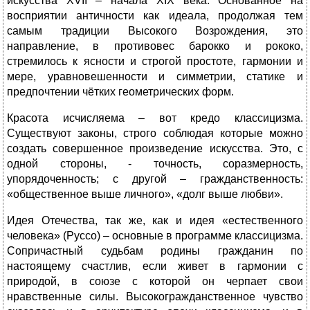
искусства XVII – начала ХIХ века. Основанное на
восприятии античности как идеала, продолжая тем
самым традиции Высокого Возрождения, это
направление, в противовес барокко и рококо,
стремилось к ясности и строгой простоте, гармонии и
мере, уравновешенности и симметрии, статике и
предпочтении чётких геометрических форм.
Красота исчисляема – вот кредо классицизма.
Существуют законы, строго соблюдая которые можно
создать совершенное произведение искусства. Это, с
одной стороны, - точность, соразмерность,
упорядоченность; с другой – гражданственность:
«общественное выше личного», «долг выше любви».
Идея Отечества, так же, как и идея «естественного
человека» (Руссо) – основные в программе классицизма.
Сопричастный судьбам родины гражданин по
настоящему счастлив, если живет в гармонии с
природой, в союзе с которой он черпает свои
нравственные силы. Высокогражданственное чувство