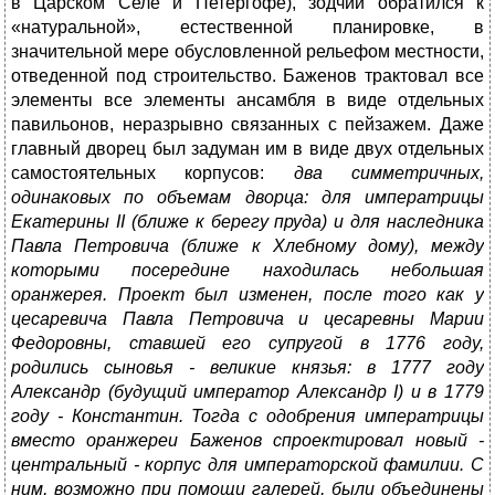
в Царском Селе и Петергофе), зодчий обратился к
«натуральной», естественной планировке, в
значительной мере обусловленной рельефом местности,
отведенной под строительство. Баженов трактовал все
элементы все элементы ансамбля в виде отдельных
павильонов, неразрывно связанных с пейзажем. Даже
главный дворец был задуман им в виде двух отдельных
самостоятельных корпусов:
два симметричных,
одинаковых по объемам дворца: для императрицы
Екатерины II (ближе к берегу пруда) и для наследника
Павла Петровича (ближе к Хлебному дому), между
которыми посередине находилась небольшая
оранжерея. Проект был изменен, после того как у
цесаревича Павла Петровича и цесаревны Марии
Федоровны, ставшей его супругой в 1776 году,
родились сыновья - великие князья: в 1777 году
Александр (будущий император Александр I) и в 1779
году - Константин. Тогда с одобрения императрицы
вместо оранжереи Баженов спроектировал новый -
центральный - корпус для императорской фамилии. С
ним, возможно при помощи галерей, были объединены