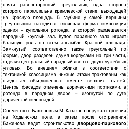
почти равносторонний треугольник, одна сторона
которого параллельна кремлевской стене, выходящей
на Красную площадь. В глубине у самой вершины
треугольника находится ключевая форма композиции
здания – купольная ротонда, в которой размещается
парадный круглый зал. Купол парадного зала играет
большую роль во всем ансамбле Красной площади.
Замкнутый, соответственно также треугольный по
форме, двор разделен двумя корпусами на три части,
отделяя центральный парадный двор от двух служебных
угловых. Во внешнем облике в соответствии с
тектоникой классицизма нижние этажи трактованы как
пьедестал объединенных вместе верхних этажей.
Центры фасадов отмечены дорическими портиками, а
ротонда в парадном дворе – изогнутой по дуге
дорической колоннадой.
Совместно с Баженовым М. Казаков сооружал строения
на Ходынском поле, а затем после отстранения
Баженова ведет строительство
дворцово-паркового