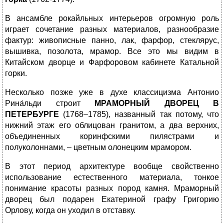
В ансамбле рокайльных интерьеров огромную роль
играет сочетание разных материалов, разнообразие
фактур: живописные панно, лак, фарфор, стеклярус,
вышивка, позолота, мрамор. Все это мы видим в
Китайском дворце и Фарфоровом кабинете Катальной
горки.
Несколько позже уже в духе классицизма Антонио
Рина́льди строит
МРАМОРНЫЙ ДВОРЕЦ В
ПЕТЕРБУРГЕ
(1768–1785), названный так потому, что
нижний этаж его облицован гранитом, а два верхних,
объединенных коринфскими пилястрами и
полуколоннами, – цветным олонецким мрамором.
В этот период архитектуре вообще свойственно
использование естественного материала, тонкое
понимание красоты разных пород камня. Мраморный
дворец был подарен Екатериной графу Григорию
Орлову, когда он уходил в отставку.