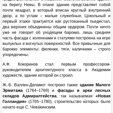
на берегу Невы. В плане здание представляет собой
почти квадрат, в который вписан круглый внутренний
двор, а по углам – малые служебные. Цокольный и
первый этажи трактуются как рустованный пьедестал,
два верхних объединены общим ордером. Почти ничто
уже не говорит об уходящем барокко, лишь средняя
часть фасада с колоннами и статуями построена на игре
выпуклых и вогнутых поверхностей. Все привычные для
барокко элементы: филенки, тяги, наличники – строго
упорядочены.
А.Ф. Кокоринов стал первым профессором-
руководителем архитектурного класса в Академии
художеств, здание которой он строил.
Ж.-Б. Валлен-Деламот построил также
здание Малого
Эрмитажа
(1764–1769) и
фасады
и арки лесных
складов Адмиралтейства
, так называемая
«Новая
Голландия»
(1765–1780), строительство которых было
начато еще С. Чева́кинским.