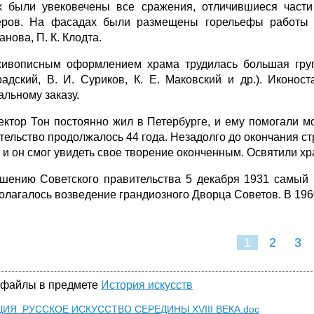
х были увековечены все сражения, отличившиеся част
ров. На фасадах были размещены горельефы работы вы
нова, П. К. Клодта.
ивописным оформлением храма трудилась большая группа
адский, В. И. Суриков, К. Е. Маковский и др.). Иконос
альному заказу.
ектор Тон постоянно жил в Петербурге, и ему помогали мос
тельство продолжалось 44 года. Незадолго до окончания ст
, и он смог увидеть свое творение оконченным. Освятили хр
шению Советского правительства 5 декабря 1931 самый
олагалось возведение грандиозного Дворца Советов. В 196
1
2
3
 файлы в предмете
История искусств
КЦИЯ_РУССКОЕ ИСКУССТВО СЕРЕДИНЫ XVIII ВЕКА.doc