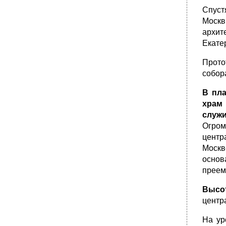
Спуст
Москв
архит
Екате
Прото
собор
В пла
храм 
служ
Огром
центр
Москв
основ
преем
Высот
центр
На ур