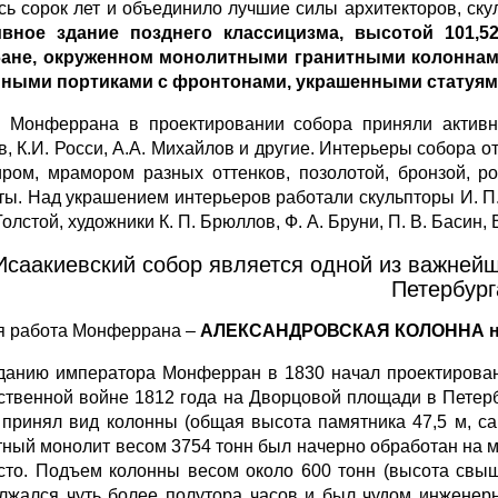
сь сорок лет и объединило лучшие силы архитекторов, ск
вное здание позднего классицизма, высотой 101,5
ане, окруженном монолитными гранитными колоннами
ными портиками с фронтонами, украшенными статуями
 Монферрана в проектировании собора приняли активно
в, К.И. Росси, А.А. Михайлов и другие. Интерьеры собора 
ром, мрамором разных оттенков, позолотой, бронзой, р
ы. Над украшением интерьеров работали скульпторы И. П. Ви
Толстой, художники К. П. Брюллов, Ф. А. Бруни, П. В. Басин,
Исаакиевский собор является одной из важней
Петербург
я работа Монферрана –
АЛЕКСАНДРОВСКАЯ КОЛОННА на
данию императора Монферран в 1830 начал проектирован
ственной войне 1812 года на Дворцовой площади в Петер
 принял вид колонны (общая высота памятника 47,5 м, с
тный монолит весом 3754 тонн был начерно обработан на 
сто. Подъем колонны весом около 600 тонн (высота свыш
лжался чуть более полутора часов и был чудом инженерн