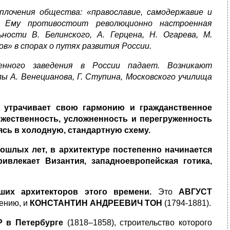
сплочения общества: «православие, самодержавие и
). Ему противостоит революционно настроенная
ности В. Белинского, А. Герцена, Н. Огарева, М.
» в спорах о путях развития России.
енного заведения в России падает. Возникают
ы А. Венецианова, Г. Ступина, Московского училища
утрачивает свою гармонию и гражданственное
жественность, усложненность и перегруженность
сь в холодную, стандартную схему.
ошлых лет, в архитектуре постепенно начинается
ривлекает Византия, западноевропейская готика,
ших архитекторов этого времени.
Это
АВГУСТ
дению, и
КОНСТАНТИН АНДРЕЕВИЧ ТОН
(1794-1881).
 в Петербурге
(1818–1858), строительство которого