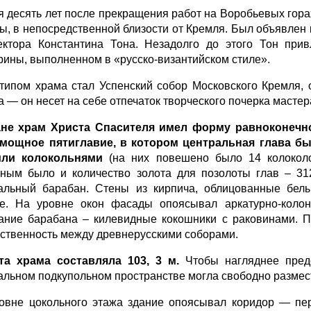
я десять лет после прекращения работ на Воробьевых гора
ы, в непосредственной близости от Кремля. Был объявлен к
ектора Константина Тона. Незадолго до этого Тон при
рины, выполненном в «русско-византийском стиле».
типом храма стал Успенский собор Московского Кремля, 
а — он несет на себе отпечаток творческого почерка мастер
не храм Христа Спасителя имел форму равноконечн
мощное пятиглавие, в котором центральная глава б
или колокольнями
(на них повешено было 14 колоколов
ным было и количество золота для позолоты глав – 31
альный барабан. Стены из кирпича, облицованные бел
е. На уровне окон фасады опоясывал аркатурно-колон
ание барабана – килевидные кокошники с раковинами. 
ственность между древнерусскими соборами.
а храма составляла 103, 3 м.
Чтобы нагляднее предст
альном подкупольном пространстве могла свободно размест
овне цокольного этажа здание опоясывал коридор — пе