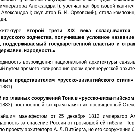
 императора Александра I), увенчанная бронзовой капител
 Александра I; скульптор Б. И. Орловский), стала компо
ди.
хитектуре
второй трети
XIX
века складывается 
ерусского зодчества, получившее условное название
, поддерживаемый государственной властью и отр
ержавие, народность»
одимость возрождения национальной архитектуры связыв
ий путем прямого копирования форм древнерусской архите
вным представителем «русско-византийского стил
1881).
 из главных сооружений Тона в «русско-византийс
-1883), построенный как храм-памятник, посвященный Отеч
айшим манифестом от 25 декабря 1812 император Ал
дарность за спасение России от грозившей ей гибели. П
 по проекту архитектора А. Л. Витберга, но его сооружение