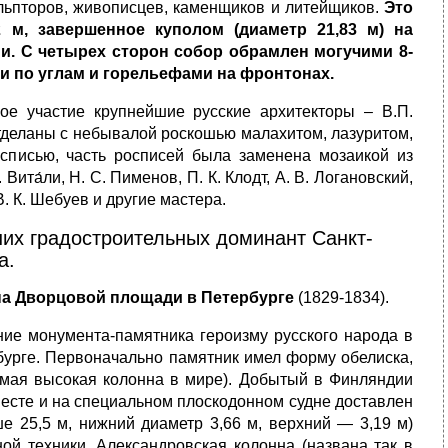
ульпторов, живописцев, каменщиков и литейщиков.
Это
2 м, завершенное куполом (диаметр 21,83 м) на
. С четырех сторон собор обрамлен могучими 8-
 по углам и горельефами на фронтонах.
е участие крупнейшие русские архитекторы – В.П.
отделаны с небывалой роскошью малахитом, лазуритом,
осписью, часть росписей была заменена мозаикой из
та́ли, Н. С. Пименов, П. К. Клодт, А. В. Логановский,
 В. К. Шебуев и другие мастера.
ших градостроительных доминант Санкт-
а.
 Дворцовой площади в Петербурге
(1829-1834).
ие монумента-памятника героизму русского народа в
бурге. Первоначально памятник имел форму обелиска,
амая высокая колонна в мире). Добытый в Финляндии
месте и на специальном плоскодонном судне доставлен
е 25,5 м, нижний диаметр 3,66 м, верхний — 3,19 м)
ой техники. Александровская колонна (названа так в