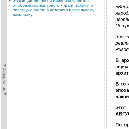
•
Эволюция жанровой живописи Федотова –
от образа карикатурного к трагическому, от
«Верх
перегруженности в деталях к предельному
наро
лаконизму.
дворя
Петра
Знач
реали
живоп
В ар
◄Содержание◄
звуча
архит
В то 
эпох
након
Этот
АВГУ
По п