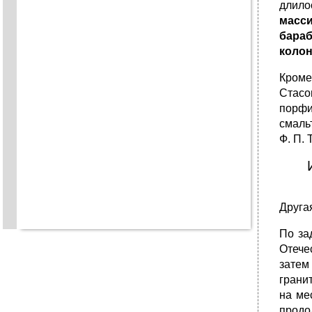
длило
масси
бараб
колон
Кроме
Стасо
порфи
смальт
Ф. П. 
Друга
По за
Отече
затем
грани
на ме
продо