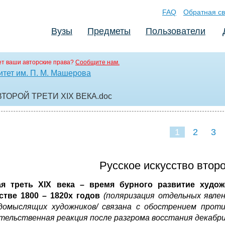
FAQ
Обратная св
Вузы
Предметы
Пользователи
т ваши авторские права?
Сообщите нам.
итет им. П. М. Машерова
ТОРОЙ ТРЕТИ XIX ВЕКА
.doc
1
2
3
Русское искусство второ
ая треть
XIX
века – время бурного развитие худож
стве 1800 – 1820х годов
(поляризация отдельных явле
домыслящих художников/ связана с обострением проти
тельственная реакция после разгрома восстания декабрис