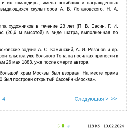
и и их командиры, имена погибших и награжденных
дающихся скульпторов А. В. Логановского, Н. А.
 художников в течение 23 лет (П. В. Басин, Г. И.
тас (26,6 м высотой) в виде шатра, выполненная по
ковские зодчие А. С. Каминский, А. И. Резанов и др.
роительства уже больного Тона на носилках принесли к
ам 26 мая 1883, уже после смерти автора.
 большой храм Москвы был взорван. На месте храма
0 был построен открытый бассейн «Москва».
4
Следующая >
>>
5
118 Кб
10.02.2024
#