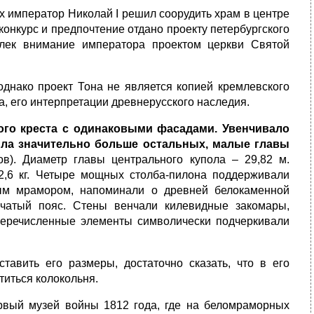
х император Николай I решил соорудить храм в центре
онкурс и предпочтение отдано проекту петербургского
влек внимание императора проектом церкви Святой
однако проект Тона не является копией кремлевского
а, его интерпретации древнерусского наследия.
ого креста с одинаковыми фасадами. Увенчивало
ыла значительно больше остальных, малые главы
). Диаметр главы центрального купола – 29,82 м.
2,6 кг. Четыре мощных столба-пилона поддерживали
ым мрамором, напоминали о древней белокаменной
чатый пояс. Стены венчали килевидные закомары,
Перечисленные элементы символически подчеркивали
авить его размеры, достаточно сказать, что в его
иться колокольня.
рвый музей войны 1812 года, где на беломраморных