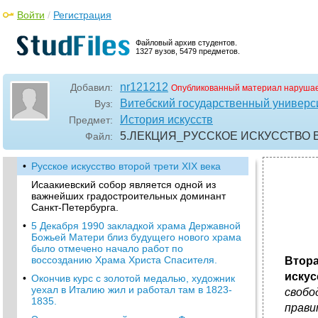
Войти
/
Регистрация
Файловый архив студентов.
1327 вузов, 5479 предметов.
nr121212
Добавил:
Опубликованный материал нарушае
Витебский государственный универс
Вуз:
История искусств
Предмет:
5.ЛЕКЦИЯ_РУССКОЕ ИСКУССТВО В
Файл:
•
Русское искусство второй трети XIX века
Исаакиевский собор является одной из
важнейших градостроительных доминант
Санкт-Петербурга.
•
5 Декабря 1990 закладкой храма Державной
Божьей Матери близ будущего нового храма
было отмечено начало работ по
воссозданию Храма Христа Спасителя.
Втор
искус
•
Окончив курс с золотой медалью, художник
уехал в Италию жил и работал там в 1823-
свобо
1835.
прави