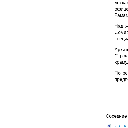
доска
офице
Рамаза
Над ж
Семир
специ
Архит
Строи
храму
По ре
предп
Соседние
2. ЛЕ