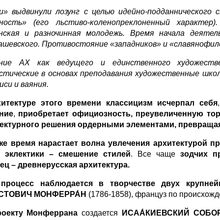
и» выдвинули лозунг с целью идейно-подданнического 
дность» (его льстиво-коленопреклоненный характер
нская и разночинная молодежь. Время начала деятель
шевского. Противостояние «западников» и «славянофилов
ение АХ как ведущего и единственного художеств
стические в основах преподавания художественные школ
иси и ваяния.
хитектуре этого времени классицизм исчерпал себя
,
ние
,
приобретает официозность, преувеличенную тор
ектурного решения ордерными элементами, превращая
же время нарастает волна увлечения архитектурой пр
а эклектики – смешение стилей
. Все чаще
зодчих п
ец – древнерусская архитектура.
 процесс наблюдается в творчестве двух крупней
СТОВИЧ МОНФЕРРА́Н
(1786-1858), француз по происхож
роекту Монферрана
создается
ИСАА́КИЕВСКИЙ СОБОР