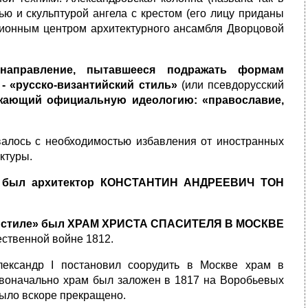
ью и скульптурой ангела с крестом (его лицу приданы
зиционным центром архитектурного ансамбля Дворцовой
направление, пытавшееся подражать формам
 - «русско-византийский стиль»
(или
псевдорусский
ажающий официальную идеологию: «православие,
алось с необходимостью избавления от иностранных
ктуры.
я» был архитектор КОНСТАНТИН АНДРЕЕВИЧ ТОН
ком стиле» был ХРАМ ХРИСТА СПАСИТЕЛЯ В МОСКВЕ
ественной войне 1812.
ександр I постановил соорудить в Москве храм в
ервоначально храм был заложен в 1817 на Воробьевых
 было вскоре прекращено.