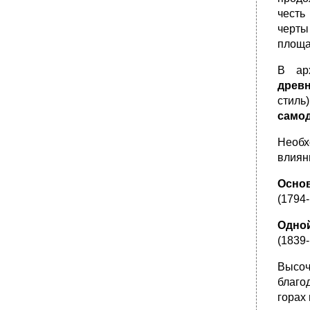
честь
черты
площа
В ар
древн
стиль)
самод
Необх
влиян
Осно
(1794-
Одной
(1839
Высоч
благо
горах