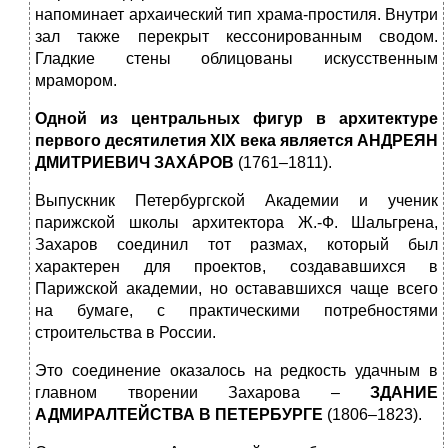
напоминает архаический тип храма-простиля. Внутри
зал также перекрыт кессонированным сводом.
Гладкие стены облицованы искусственным
мрамором.
Одной из центральных фигур в архитектуре
первого десятилетия
XIX
века является
АНДРЕЯН
ДМИТРИЕВИЧ ЗАХА́РОВ
(1761–1811).
Выпускник Петербургской Академии и ученик
парижской школы архитектора Ж.-Ф. Шальгрена,
Захаров соединил тот размах, который был
характерен для проектов, создававшихся в
Парижской академии, но остававшихся чаще всего
на бумаге, с практическими потребностями
строительства в России.
Это соединение оказалось на редкость удачным в
главном творении Захарова –
ЗДАНИЕ
АДМИРАЛТЕЙСТВА
В ПЕТЕРБУРГЕ
(1806–1823).