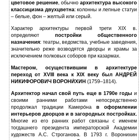
цветовое решение
, обычно
арх
итектура высокого
классицизма двухцветна
: колонны и лепные статуи
– белые, фон – желтый или серый.
Характер архитектуры первой трети XIX в.
определяют
постройки общественного
назначения
: театры, ведомства, учебные заведения,
значительно реже возводятся дворцы и храмы за
исключением полковых соборов при казармах.
Мастером, осуществившим в архитектуре
переход от
XVIII
века к
XIX
веку был
АНДРЕЙ
НИКИФОРОВИЧ ВОРОНИ́ХИН
(1759–1814).
Архитектор начал свой путь еще в 1790е годы
и
своими ранними работами непосредственно
продолжал традиции Камеро́на
в оформлении
интерьеров дворцов и в загородных постройках.
Многие из его ранних работ связаны с именем
тогдашнего президента императорской Академии
художеств А.С. Строганова. В 1793 г. Воронихин