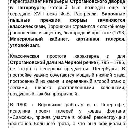
перестраивает
интерьеры Строгановского дворца
в Петербурге
, который был возведен еще в
середине XVIII века Ф.-Б. Растрелли.
Барочные
пышные прежние формы заменяются
классическими
, Воронихин стремился к спокойному
равновесию, изяществу, благородной простоте (1793,
Минеральный кабинет, картинная галерея,
угловой зал
).
Классическая простота характерна и для
Строгановской дачи на Черной речке
(1795 – 1796,
не сохр.) в северном предместье Петербурга. В
постройке удачно сочетаются мощный нижний этаж,
построенный из камня и деревянный второй этаж с
легкими, широко расставленными колоннами,
воздушный, как бы прозрачный.
В 1800 г. Воронихин работал и в Петергофе,
исполнив проект галерей у ковша фонтана
«Самсон», приняв участие в общей реконструкции
фонтанов Большого грота, а что был официально