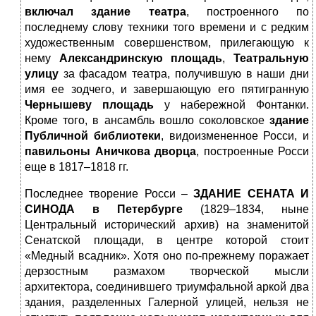
включал здание театра
, построенного по
последнему слову техники того времени и с редким
художественным совершенством, прилегающую к
нему
Александринскую площадь
,
Театральную
улицу
за фасадом театра, получившую в наши дни
имя ее зодчего, и завершающую его пятигранную
Чернышеву площадь
у набережной Фонтанки.
Кроме того, в ансамбль вошло соколовское
здание
Публичной библиотеки
, видоизмененное Росси, и
павильоны Аничкова дворца
, построенные Росси
еще в 1817–1818 гг.
Последнее творение Росси –
ЗДАНИЕ СЕНАТА И
СИНОДА
в Петербурге
(1829–1834, ныне
Центральный исторический архив) на знаменитой
Сенатской площади, в центре которой стоит
«Медный всадник». Хотя оно по-прежнему поражает
дерзостным размахом творческой мысли
архитектора, соединившего триумфальной аркой два
здания, разделенных Галерной улицей, нельзя не