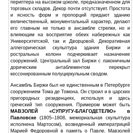
периптера на высоком цоколе, предназначенном для
торговых складов. Декор почти отсутствует. Простота
и ясность форм и пропорций придают зданию
величественный, монументальный характер, делают
его главным не только в ансамбле стрелки, но и
влияющим на восприятие обеих набережных как
Университетской, так и Дворцовой. Декоративная
аллегорическая скульптура здания Биржи и
ростральных колонн подчеркивает назначение
сооружений. Центральный зал Биржи с лаконичным
дорическим антаблементом перекрыт
кессонированным полуциркульным сводом.
Ансамбль Биржи был не единственным в Петербурге
сооружением Тома де Томона. Он строил и в царских
пригородных резиденциях, используя и здесь
греческий тип сооружения. Примером может быть
МАВЗОЛЕЙ «СУПРУГУ-БЛАГОДЕТЕЛЮ»
в
Павловске
(1805–1808, мемориальная скульптура
исполнена Мартосом), возведенный императрицей
Марией Федоровной в память о Павле. Мавзолей