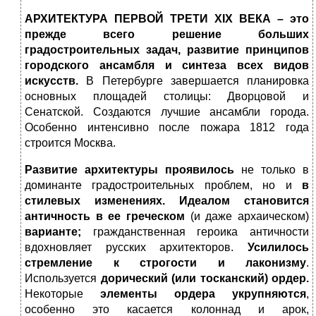
АРХИТЕКТУРА ПЕРВОЙ ТРЕТИ
XIX
ВЕКА – это
прежде всего решение больших
градостроительных задач,
развитие принципов
городского ансамбля и синтеза всех видов
искусств.
В Петербурге завершается планировка
основных площадей столицы: Дворцовой и
Сенатской. Создаются лучшие ансамбли города.
Особенно интенсивно после пожара 1812 года
строится Москва.
Развитие архитектуры проявилось
не только в
доминанте градостроительных проблем, но и
в
стилевых изменениях.
Идеалом становится
античность в ее греческом
(и даже архаическом)
варианте;
гражданственная героика античности
вдохновляет русских архитекторов.
Усилилось
стремление к строгости и лаконизму
.
Используется
дорический (или тосканский) ордер.
Некоторые
элементы ордера укрупняются
,
особенно это касается колоннад и арок,