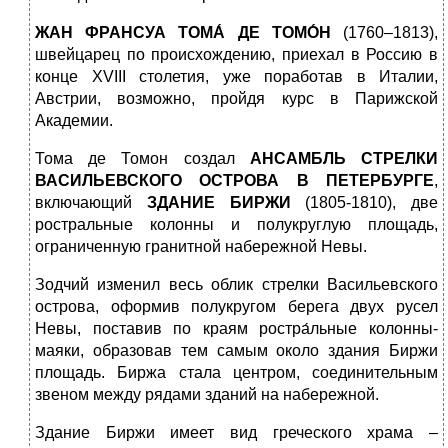
ЖАН ФРАНСУА ТОМА́ ДЕ ТОМО́Н
(1760–1813),
швейцарец по происхождению, приехал в Россию в
конце XVIII столетия, уже поработав в Италии,
Австрии, возможно, пройдя курс в Парижской
Академии.
Тома де Томон создал
АНСАМБЛЬ СТРЕЛКИ
ВАСИЛЬЕВСКОГО ОСТРОВА В ПЕТЕРБУРГЕ
,
включающий
ЗДАНИЕ БИРЖИ
(1805-1810), две
ростральные колонны и полукруглую площадь,
ограниченную гранитной набережной Невы.
Зодчий изменил весь облик стрелки Васильевского
острова, оформив полукругом берега двух русел
Невы, поставив по краям ростра́льные колонны-
маяки, образовав тем самым около здания Биржи
площадь. Биржа стала центром, соединительным
звеном между рядами зданий на набережной.
Здание Биржи имеет вид греческого храма –