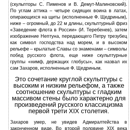
(скульпторы С. Пименов и В. Демут-Малиновский).
По углам аттика – четыре сидящих воина в латах,
опирающихся на щиты (исполненные Ф. Щедриным),
ниже – огромный, до 22 м длины, скульптурный фриз
«Заведение флота в России» (И. Теребенев), затем
изображение Нептуна, передающего Петру трезубец
как символ господства над морем, и в высоком
рельефе – крылатые Славы со знаменами – символы
побед русского флота, еще ниже скульптурные
группы «нимф, держащих глобусы», как назвал их
сам Захаров, исполненные Ф. Щедриным.
Это сочетание круглой скульптуры с
высоким и низким рельефом, а также
соотношение скульптуры с гладким
массивом стены было характерно для
произведений русского классицизма
первой трети XIX столетия.
Захаров умер, не увидев Адмиралтейства в
законченном виде. Во второй половине XIX века