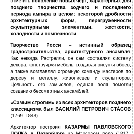
отметить
появление новых черт, характерных для
позднего творчества зодчего и последнего
периода ампира в целом:
некоторой дробности
архитектурных форм, перегруженности
скульптурными элементами, жесткости,
холодности и помпезности
.
Творчество Росси – истинный образец
градостроительства, архитектурного ансамбля
.
Как некогда Растрелли, он сам составлял систему
декора, конструируя мебель, создавая рисунки обоев,
а также возглавлял огромную команду мастеров по
дереву и металлу, живописцев и скульпторов.
Цельность его замыслов, единая воля помогли
созданию бессмертных ансамблей.
«Самым строгим» из всех архитекторов позднего
классицизма был
ВАСИЛИЙ ПЕТРОВИЧ СТА́СОВ
(1769–1848).
Архитектор построил
КАЗАРМЫ ПАВЛОВСКОГО
ПОЛКА в Петербурге
на Марсовом поле (1817–