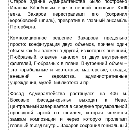
Старое здание Адмиралтейства было построено
Иваном Ко́робовым еще в первой половине XVIII
века, Захаров перестраивает его (сохранил
коробовский шпиль), превратив в главный ансамбль
Петербурга.
Композиционное решение Захарова предельно
просто: конфигурация двух объемов, причем один
объем как бы вложен в другой, из которых внешний,
П-образный, отделен каналом от двух внутренних
флигелей, Г-образных в плане. Внутренний объем –
это корабельные и чертежные мастерские, склады,
внешний – ведомства, административные
учреждения, музей, библиотека и пр.
Фасад Адмиралтейства растянулся на 406 м.
Боковые фасады-крылья выходят к Неве,
центральный завершается в середине триумфальной
проездной аркой со шпилем, которая является
замкам композиции и через которую пролегает
главный въезд внутрь. Захаров сохранил гениальный