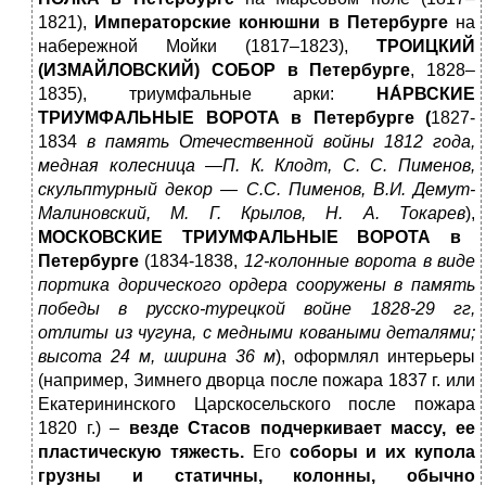
1821),
Императорские конюшни
в Петербурге
на
набережной Мойки (1817–1823),
ТРОИЦКИЙ
(ИЗМАЙЛОВСКИЙ) СОБОР в Петербурге
, 1828–
1835), триумфальные арки:
НА́РВСКИЕ
ТРИУМФАЛЬНЫЕ ВОРОТА в Петербурге (
1827-
1834
в память Отечественной войны 1812 года,
медная колесница —П. К. Клодт, С. С. Пименов,
скульптурный декор —
С.С. Пименов, В.И. Демут-
Малиновский
, М. Г. Крылов, Н. А. Токарев
),
МОСКОВСКИЕ ТРИУМФАЛЬНЫЕ ВОРОТА в
Петербурге
(1834-1838,
12-колонные ворота в виде
портика дорического ордера сооружены в память
победы в русско-турецкой войне 1828-29 гг,
отлиты из чугуна, с медными коваными деталями;
высота 24 м, ширина 36 м
), оформлял интерьеры
(например, Зимнего дворца после пожара 1837 г. или
Екатерининского Царскосельского после пожара
1820 г.) –
везде Стасов подчеркивает массу, ее
пластическую тяжесть.
Его
соборы и их купола
грузны и статичны, колонны, обычно