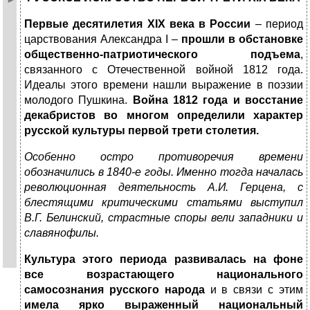
Первые десятилетия
XIX
века в России
– период
царствования Александра I –
прошли в обстановке
общественно-патриотического подъема
,
связанного с Отечественной войной 1812 года.
Идеалы этого времени нашли выражение в поэзии
молодого Пушкина.
Война 1812 года и восстание
декабристов во многом определили характер
русской культуры первой трети столетия.
Особенно остро противоречия времени
обозначились в 1840-е годы. Именно тогда началась
революционная деятельность А.И. Герцена, с
блестящими критическими статьями выступил
В.Г. Белинский, страстные споры вели западники и
славянофилы.
Культура этого периода развивалась на фоне
все возрастающего национального
самосознания русского народа
и в связи с этим
имела ярко выраженный национальный