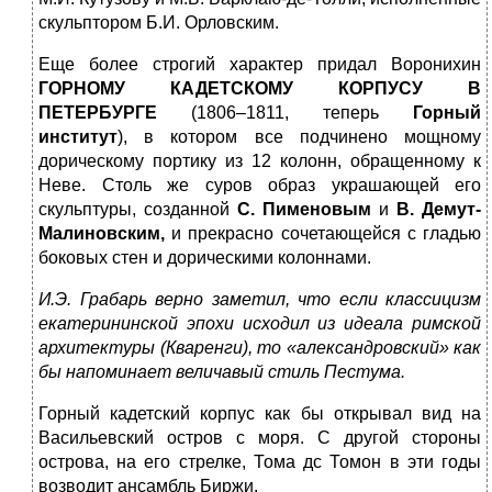
скульптором Б.И. Орловским.
Еще более строгий характер придал Воронихин
ГОРНОМУ КАДЕТСКОМУ КОРПУСУ
В
ПЕТЕРБУРГЕ
(1806–1811, теперь
Горный
институт
), в котором все подчинено мощному
дорическому портику из 12 колонн, обращенному к
Неве. Столь же суров образ украшающей его
скульптуры, созданной
С. Пименовым
и
В. Демут-
Малиновским,
и прекрасно сочетающейся с гладью
боковых стен и дорическими колоннами.
И.Э. Грабарь верно заметил, что если классицизм
екатерининской эпохи исходил из идеала римской
архитектуры (Кваренги), то «александровский» как
бы напоминает величавый стиль Пестума.
Горный кадетский корпус как бы открывал вид на
Васильевский остров с моря. С другой стороны
острова, на его стрелке, Тома дс Томон в эти годы
возводит ансамбль Биржи.