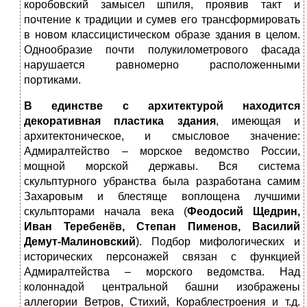
коробовский замысел шпиля, проявив такт и
почтение к традиции и сумев его трансформировать
в новом классицистическом образе здания в целом.
Однообразие почти полукилометрового фасада
нарушается равномерно расположенными
портиками.
В единстве с архитектурой находится
декоративная пластика здания
, имеющая и
архитектоническое, и смысловое значение:
Адмиралтейство – морское ведомство России,
мощной морской державы. Вся система
скульптурного убранства была разработана самим
Захаровым и блестяще воплощена лучшими
скульпторами начала века (
Феодосий Щедрин,
Иван Теребенёв, Степан Пименов, Василий
Демут-Малиновский
). Подбор мифологических и
исторических персонажей связан с функцией
Адмиралтейства – морского ведомства. Над
колоннадой центральной башни изображены
аллегории Ветров, Стихий, Кораблестроения и т.д.