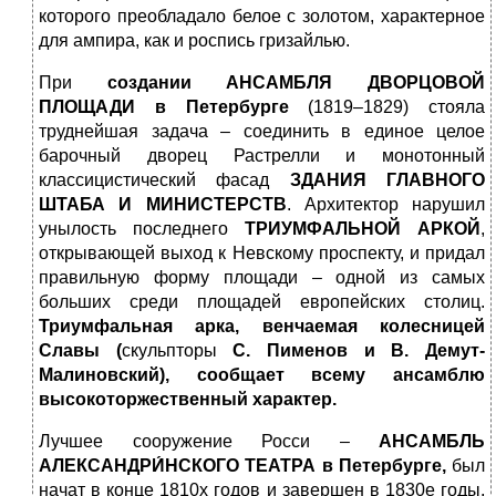
которого преобладало белое с золотом, характерное
для ампира, как и роспись гризайлью.
При
создании АНСАМБЛЯ ДВОРЦОВОЙ
ПЛОЩАДИ
в Петербурге
(1819–1829) стояла
труднейшая задача – соединить в единое целое
барочный дворец Растрелли и монотонный
классицистический фасад
ЗДАНИЯ ГЛАВНОГО
ШТАБА И МИНИСТЕРСТВ
. Архитектор нарушил
унылость последнего
ТРИУМФАЛЬНОЙ АРКОЙ
,
открывающей выход к Невскому проспекту, и придал
правильную форму площади – одной из самых
больших среди площадей европейских столиц.
Триумфальная арка, венчаемая колесницей
Славы (
скульпторы
С.
Пименов и В. Демут-
Малиновский), сообщает всему ансамблю
высокоторжественный характер.
Лучшее сооружение Росси –
АНСАМБЛЬ
АЛЕКСАНДРИ́НСКОГО ТЕАТРА в Петербурге,
был
начат в конце 1810х годов и завершен в 1830е годы,