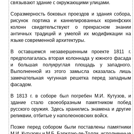
связывают здание с окружающими улицами.
Соразмерность боковых проездов и здания собора,
рисунок портика и каннелированных коринфских
колонн свидетельствуют о прекрасном знании
античных традиций и умелой их модификации на
языке современной архитектуры.
В оставшемся незавершенным проекте 1811 г.
предполагалась вторая колоннада у южного фасада
и большая полукруглая площадь у западного.
Выполненной из этого замысла оказалась лишь
замечательная чугунная решетка перед западным
фасадом.
В 1813 г. в соборе был погребен М.И. Кутузов, и
здание стало своеобразным памятником побед
русского оружия. Здесь хранились знамена и другие
реликвии, отбитые у наполеоновских войск.
Позже перед собором были поставлены памятники
М.И. Кутузову и М.Б. Барклаю-де-Толли, исполненные