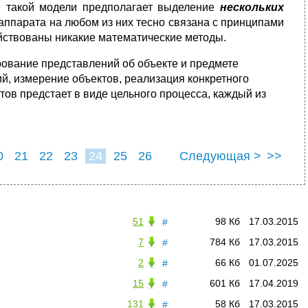
е такой модели предполагает выделение
нескольких
 аппарата на любом из них тесно связана с принципами
действованы никакие математические методы.
ование представлений об объекте и предмете
, измерение объектов, реализация конкретного
ов предстает в виде цельного процесса, каждый из
0
21
22
23
24
25
26
Следующая >
>>
51
98 Кб
17.03.2015
#
7
784 Кб
17.03.2015
#
2
66 Кб
01.07.2025
#
15
601 Кб
17.04.2019
#
131
58 Кб
17.03.2015
#