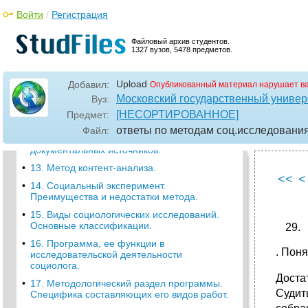
9. Наблюдение как метод сбора социальной
Войти
/
Регистрация
информации. Преимущества и недостатки
метода.
Файловый архив студентов.
•
10. "Включенное наблюдение":
1327 вузов, 5478 предметов.
планирование исследования.
Познавательные возможности метода.
Upload
Добавил:
Опубликованный материал нарушает в
•
11. Методика и техника формализованного
Московский государственный универс
наблюдения. Шкалы и критерии
Вуз:
формализованного наблюдения.
[НЕСОРТИРОВАННОЕ]
Предмет:
•
12. Документ как источник информации о
ответы по методам соц.исследовани
Файл:
социальных процессах. Виды
документальных источников.
•
13. Метод контент-анализа.
<<
<
•
14. Социальный эксперимент.
Преимущества и недостатки метода.
•
15. Виды социологических исследований.
Основные классификации.
•
16. Программа, ее функции в
. Пон
исследовательской деятельности
социолога.
Доста
•
17. Методологический раздел программы.
Судит
Специфика составляющих его видов работ.