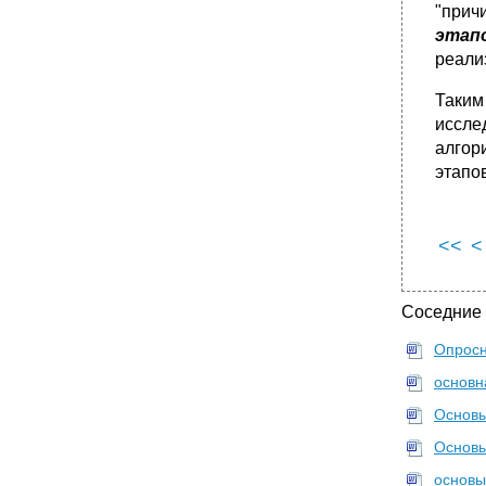
"прич
этап
реали
Таким
иссле
алгор
этапо
<<
<
Соседние
Опросн
основн
Основы
Основы
основы