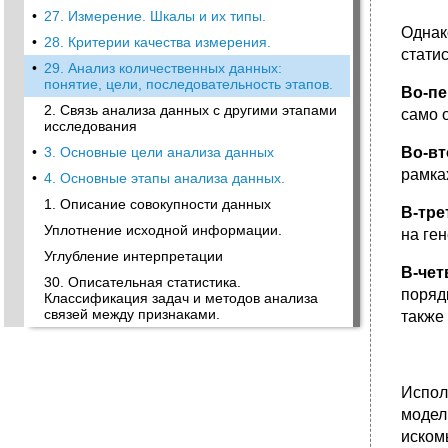
•
27. Измерение. Шкалы и их типы.
Однак
•
28. Критерии качества измерения.
стати
•
29. Анализ количественных данных:
понятие, цели, последовательность этапов.
Во-п
2. Связь анализа данных с другими этапами
само 
исследования
•
3. Основные цели анализа данных
Во-в
рамка
•
4. Основные этапы анализа данных.
1. Описание совокупности данных
В-тре
Уплотнение исходной информации.
на ге
Углубление интерпретации
В-чет
30. Описательная статистика.
поряд
Классификация задач и методов анализа
связей между признаками.
также
Испол
модел
иском