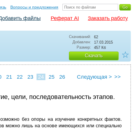
язь
Вопросы и предложения
Добавить файлы
Реферат AI
Заказать работу
Скачиваний:
62
Добавлен:
17.03.2015
Размер:
457 Кб
☆
Скачать
0
21
22
23
24
25
26
Следующая >
>>
ие, цели, последовательность этапов.
возможно без опоры на изучение конкретных фактов.
сов можно лишь на основе имеющихся или специально