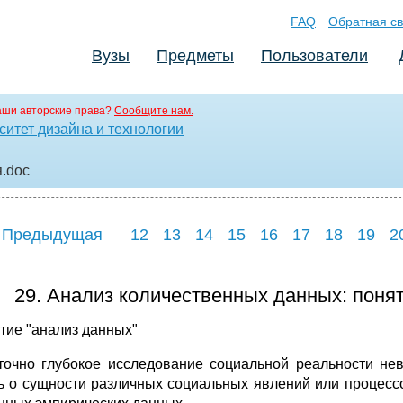
FAQ
Обратная св
Вузы
Предметы
Пользователи
аши авторские права?
Сообщите нам.
итет дизайна и технологии
я
.doc
 Предыдущая
12
13
14
15
16
17
18
19
2
29. Анализ количественных данных: понят
ятие "анализ данных"
точно глубокое исследование социальной реальности не
ь о сущности различных социальных явлений или процес