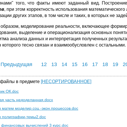
инами" того, что факты имеют заданный вид. Построени
ов
, при этом корректность использования математического
зации других этапов, в том числе и таких, в которых не за
 образом, моделирование реальности, включающее формир
дования, выделение и операционализация основных понятий
итма анализа данных и интерпретация полученных результат
в которого тесно связан и взаимообусловлен с остальными.
 Предыдущая
12
13
14
15
16
17
18
19
2
 файлы в предмете
[НЕСОРТИРОВАННОЕ]
ик ОК.doc
ая часть недоделанная.docx
 матем моделир.соц.-экон.процессов.doc
 полиграфии-темы2.doc
 финансовых вычислений 3 курс.doc