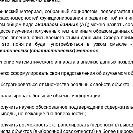
нных эмпирических данных.
ический материал, собранный социологом, подвергается 
 закономерностей функционирования и развития той или ино
ом общем виде
анализом данных
(АД) можно назвать со
цессе изучения полученных тем или иным образом данных
тере явления, описываемого этими данными. Сфера прим
ь это понятие будет употребляться в узком смысле
матических (статистических) методов
.
нение математического аппарата в анализе данных позво
четко сформулировать свои представления об изучаемом об
абстрагироваться от множества реальных свойств объекта;
анализировать большие объемы информации;
получить научно обоснованное подтверждение содержатель
выводы, не лежащие "на поверхности";
получить возможность экстраполировать (переносить) выво
числа объектов (выборочной совокупности) на более широку