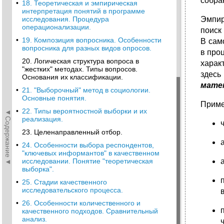
собра
•
18. Теоретическая и эмпирическая
интерпретация понятий в программе
исследования. Процедура
Эмпир
операционализации.
поиск
•
19. Композиция вопросника. Особенности
В сам
вопросника для разных видов опросов.
в про
20. Логическая структура вопроса в
харак
"жестких" методах. Типы вопросов.
здес
Основания их классификации.
мате
•
21. "Выборочный" метод в социологии.
Основные понятия.
Приме
•
22. Типы вероятностной выборки и их
◄Содержание◄
реализация.
23. Целенаправленный отбор.
•
24. Особенности выбора респондентов,
"ключевых информантов" в качественном
исследовании. Понятие "теоретическая
выборка".
•
25. Стадии качественного
исследовательского процесса.
•
26. Особенности количественного и
качественного подходов. Сравнительный
анализ.