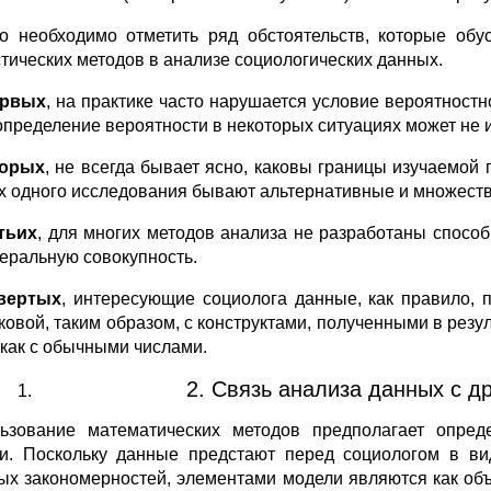
о необходимо отметить ряд обстоятельств, которые об
стических методов в анализе социологических данных.
ервых
, на практике часто нарушается условие вероятност
определение вероятности в некоторых ситуациях может не 
торых
, не всегда бывает ясно, каковы границы изучаемой 
х одного исследования бывают альтернативные и множеств
тьих
, для многих методов анализа не разработаны спосо
неральную совокупность.
вертых
, интересующие социолога данные, как правило, 
ковой, таким образом, с конструктами, полученными в резу
 как с обычными числами.
2. Связь анализа данных с д
ьзование математических методов предполагает опред
и. Поскольку данные предстают перед социологом в ви
ых закономерностей, элементами модели являются как объ