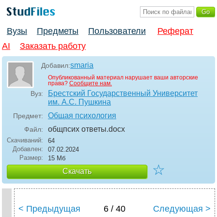
Вузы
Предметы
Пользователи
Реферат
AI
Заказать работу
smaria
Добавил:
Опубликованный материал нарушает ваши авторские
права?
Сообщите нам.
Брестский Государственный Университет
Вуз:
им. А.С. Пушкина
Общая психология
Предмет:
общпсих ответы
.docx
Файл:
Скачиваний:
64
Добавлен:
07.02.2024
Размер:
15 Мб
☆
Скачать
< Предыдущая
6 / 40
Следующая >