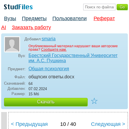
Вузы
Предметы
Пользователи
Реферат
AI
Заказать работу
smaria
Добавил:
Опубликованный материал нарушает ваши авторские
права?
Сообщите нам.
Брестский Государственный Университет
Вуз:
им. А.С. Пушкина
Общая психология
Предмет:
общпсих ответы
.docx
Файл:
Скачиваний:
64
Добавлен:
07.02.2024
Размер:
15 Мб
☆
Скачать
< Предыдущая
10 / 40
Следующая >