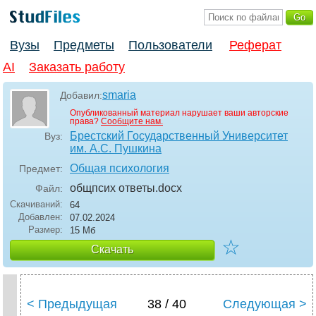
Вузы
Предметы
Пользователи
Реферат
AI
Заказать работу
smaria
Добавил:
Опубликованный материал нарушает ваши авторские
права?
Сообщите нам.
Брестский Государственный Университет
Вуз:
им. А.С. Пушкина
Общая психология
Предмет:
общпсих ответы
.docx
Файл:
Скачиваний:
64
Добавлен:
07.02.2024
Размер:
15 Мб
☆
Скачать
< Предыдущая
38 / 40
Следующая >